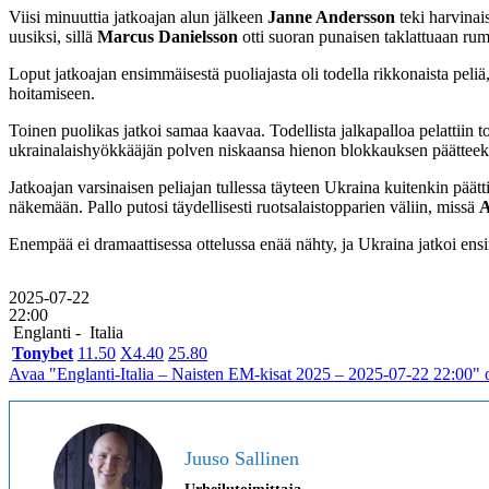
Viisi minuuttia jatkoajan alun jälkeen
Janne Andersson
teki harvinai
uusiksi, sillä
Marcus Danielsson
otti suoran punaisen taklattuaan ru
Loput jatkoajan ensimmäisestä puoliajasta oli todella rikkonaista peliä
hoitamiseen.
Toinen puolikas jatkoi samaa kaavaa. Todellista jalkapalloa pelattiin 
ukrainalaishyökkääjän polven niskaansa hienon blokkauksen päätteeksi. N
Jatkoajan varsinaisen peliajan tullessa täyteen Ukraina kuitenkin päätti
näkemään. Pallo putosi täydellisesti ruotsalaistopparien väliin, missä
A
Enempää ei dramaattisessa ottelussa enää nähty, ja Ukraina jatkoi ensi
2025-07-22
22:00
Englanti -
Italia
Tonybet
1
1.50
X
4.40
2
5.80
Avaa "Englanti-Italia – Naisten EM-kisat 2025 – 2025-07-22 22:00" o
Juuso Sallinen