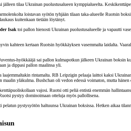
i jälleen tilaa Ukrainan puolustusalueen kymppialueelta. Keskikenttäpe
armolenkolta loistavan syötön tyhjään tilaan taka-alueelle Ruotsin boksi
aukaus kuitenkaan tietään löytänyt.
der Isak
toi pallon hienosti Ukrainan puolustusalueelle ja vapautti va
yvin kahteen kertaan Ruotsin hyökkäyksen vasemmalta laidalta. Vaarall
Juventus-hyökkääjä sai pallon kulmapotkun jälkeen Ukrainan boksin ku
an ja dippasi pallon maalinsa yli.
laajemmaltakin rintamalta. RB Leipzigin pelaaja laittoi kaksi Ukrainan 
nan maalin yläkulma. Bushchan oli vedon edessä voimaton, mutta hänen 
ttäpuoliskollaan vajosi. Ruotsi otti peliä entistä enemmän hallintaansa j
 Ruotsi pystyy dominoimaan otteluja myös pallollisena.
sti pelatun pystysyötön haltuunsa Ukrainan boksissa. Hetken aikaa tilan
aisun