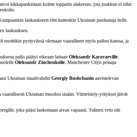
ivoi kikkapankistaan kolme topparin alakerran, jota joukkue ei ollut
euksiin.
 Kumpaankin laukaukseen ehti kuitenkin Ukrainan puolustaja tielle.
een laukauksen.
lt
osoittikin pystyvänsä olemaan vaarallinen myös pallon kanssa, ja
auksena pallo päätyi oikeaan laitaan
Oleksandr Karavaeville
.
puolelle
Oleksandr Zinchenkolle
. Manchester Cityn pelaaja
omasi Ukrainan maalivahdin
Georgiy Bushchanin
aavistelevan
 vaarallisesti Ukrainan muodon sisään. Viimeistely-yritykset jäivät
ergille, joka pääsi laukomaan aivan vapaasti. Tulinen veto otti