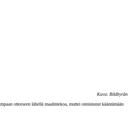
Kuva: Bildbyrån
 useampaan otteeseen lähellä maalintekoa, muttei onnistunut kääntämään