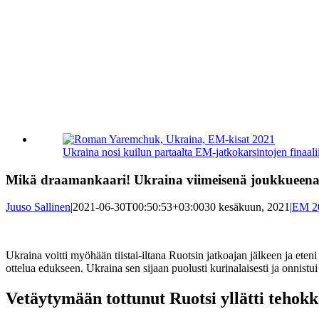
Katso
kuvaa
Ukraina nosi kuilun partaalta EM-jatkokarsintojen finaa
isompana
Mikä draamankaari! Ukraina viimeisenä joukkueena pu
Juuso Sallinen
|
2021-06-30T00:50:53+03:00
30 kesäkuun, 2021
|
EM 2
Ukraina voitti myöhään tiistai-iltana Ruotsin jatkoajan jälkeen ja eten
ottelua edukseen. Ukraina sen sijaan puolusti kurinalaisesti ja onnist
Vetäytymään tottunut Ruotsi yllätti tehokk