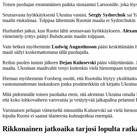
Toisen puoliajan ensimmäinen paikka siunaantui Larssonille, joka löys
Seuraavasta hyökkäyksestä Ukraina vastasi.
Sergiy Sydorchuk
sai Y
maalin etukulmaa. Tolppaa lähemmäs Ruotsin maalia ei Sydorchukin l
Hurlumhei jatkui, kun Ruotsi lähti seuraavaan hyökkäykseen.
Alexan
viimeistely-yritys päätyi Buhshcanin maalin tolppaan.
Vain hetkeä myöhemmin
Ludwig Augustinsson
pääsi keskittämään h
maali säilyi koskemattomana tällä puoliajalla.
Reilun puolen tunnin jälkeen
Dejan Kulusevski
pääsi väläyttämään. 
maalia. Ukrainan maalivahti venyi kuitenkin vielä hienompaan torjunta
Hieman myöhemmin Forsberg osoitti, että Ruotsilta löytyy yksilötaitoa 
vastustamattoman laukauksen jonka postimerkkiin oli kirjattu Ukrai
Mitä pidemmälle toinen puoliaika eteni, sitä alemmas Ukraina omalla ken
että koko lohkovaiheen varovaista ja vetäytyvää jalkapalloa pelannut
Varsinaisen peliajan viimeisellä minuutilla Kulusevski sai vielä hieno
lopulta Ruotsi ei saanut tilanteesta kulmapotkua enempää.
Rikkonainen jatkoaika tarjosi lopulta ratk