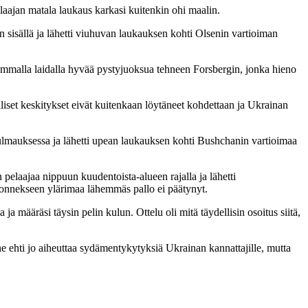
laajan matala laukaus karkasi kuitenkin ohi maalin.
n sisällä ja lähetti viuhuvan laukauksen kohti Olsenin vartioiman
semmalla laidalla hyvää pystyjuoksua tehneen Forsbergin, jonka hieno
iset keskitykset eivät kuitenkaan löytäneet kohdettaan ja Ukrainan
lmauksessa ja lähetti upean laukauksen kohti Bushchanin vartioimaa
pelaajaa nippuun kuudentoista-alueen rajalla ja lähetti
onnekseen ylärimaa lähemmäs pallo ei päätynyt.
a määräsi täysin pelin kulun. Ottelu oli mitä täydellisin osoitus siitä,
ne ehti jo aiheuttaa sydämentykytyksiä Ukrainan kannattajille, mutta