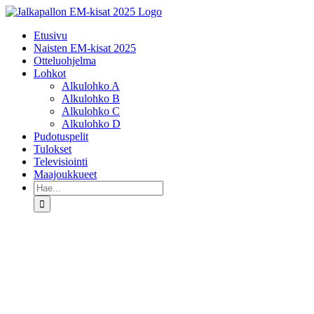
Skip
to
Etusivu
content
Naisten EM-kisat 2025
Otteluohjelma
Lohkot
Alkulohko A
Alkulohko B
Alkulohko C
Alkulohko D
Pudotuspelit
Tulokset
Televisiointi
Maajoukkueet
Etsi
...