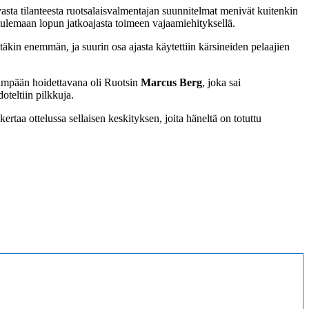
vasta tilanteesta ruotsalaisvalmentajan suunnitelmat menivät kuitenkin
i tulemaan lopun jatkoajasta toimeen vajaamiehityksellä.
itäkin enemmän, ja suurin osa ajasta käytettiin kärsineiden pelaajien
isimpään hoidettavana oli Ruotsin
Marcus Berg
, joka sai
oteltiin pilkkuja.
ertaa ottelussa sellaisen keskityksen, joita häneltä on totuttu