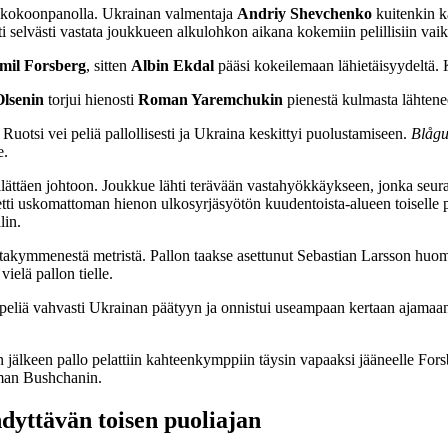
lla kokoonpanolla. Ukrainan valmentaja
Andriy Shevchenko
kuitenkin ka
 selvästi vastata joukkueen alkulohkon aikana kokemiin pelillisiin vaik
il Forsberg
, sitten
Albin Ekdal
pääsi kokeilemaan lähietäisyydeltä.
lsenin
torjui hienosti
Roman Yaremchukin
pienestä kulmasta lähten
Ruotsi vei peliä pallollisesti ja Ukraina keskittyi puolustamiseen.
Blågu
e.
llättäen johtoon. Joukkue lähti terävään vastahyökkäykseen, jonka seur
hetti uskomattoman hienon ulkosyrjäsyötön kuudentoista-alueen toiselle 
lin.
stakymmenestä metristä. Pallon taakse asettunut Sebastian Larsson hu
ielä pallon tielle.
i peliä vahvasti Ukrainan päätyyn ja onnistui useampaan kertaan ajamaan
jälkeen pallo pelattiin kahteenkymppiin täysin vapaaksi jääneelle Forsb
oman Bushchanin.
dyttävän toisen puoliajan