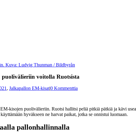
liin. Kuva: Ludvig Thunman / Bildbyrån
olivälieriin voitolla Ruotsista
021
,
Jalkapallon EM-kisat
|
0 Kommenttia
i EM-kisojen puolivälieriin. Ruotsi hallitsi peliä pitkiä pätkiä ja kävi
ui käyttämään hyväkseen ne harvat paikat, jotka se onnistui luomaan.
aalla pallonhallinnalla