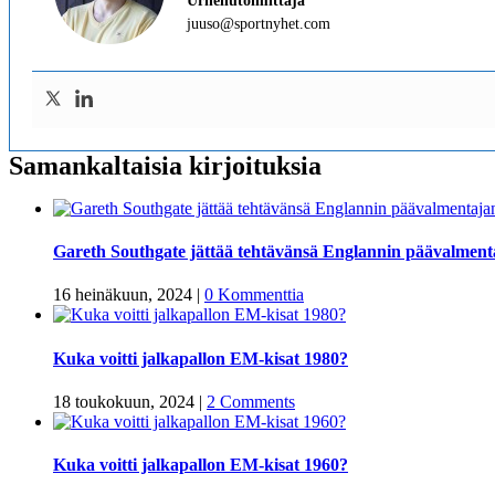
Urheilutoimittaja
juuso@sportnyhet.com
Samankaltaisia kirjoituksia
Gareth Southgate jättää tehtävänsä Englannin päävalment
16 heinäkuun, 2024
|
0 Kommenttia
Kuka voitti jalkapallon EM-kisat 1980?
18 toukokuun, 2024
|
2 Comments
Kuka voitti jalkapallon EM-kisat 1960?