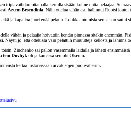
sen triplavaihdon ottamalla kerralla sisään kolme uutta pelaajaa. Seuraa
masti
Artem Besendinia
. Näin ottelua tähän asti hallinnut Ruotsi joutu
, eikä jalkapalloa juuri enää pelattu. Loukkaantumisia sen sijaan sattui s
todella vähän ja pelaajia hoivattiin kentän pinnassa sitäkin enemmän. P
äytti jo, että ottelussa vain pelattiin minuutteja kellosta ja lähinnä od
 toisin. Zinchenko sai pallon vasemmalla laidalla ja lähetti ensimmäistä k
rtem Dovbyk
oli jatkamassa sen ohi Olsenin.
mmäistä kertaa historiassaan arvokisojen puolivälieriin.
ttelusivu