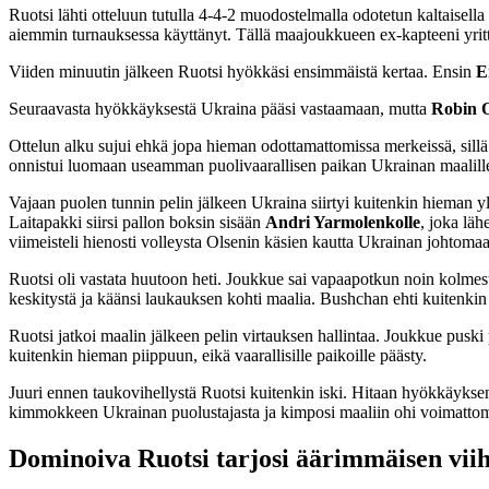
Ruotsi lähti otteluun tutulla 4-4-2 muodostelmalla odotetun kaltaise
aiemmin turnauksessa käyttänyt. Tällä maajoukkueen ex-kapteeni yritti
Viiden minuutin jälkeen Ruotsi hyökkäsi ensimmäistä kertaa. Ensin
Em
Seuraavasta hyökkäyksestä Ukraina pääsi vastaamaan, mutta
Robin O
Ottelun alku sujui ehkä jopa hieman odottamattomissa merkeissä, sillä 
onnistui luomaan useamman puolivaarallisen paikan Ukrainan maalill
Vajaan puolen tunnin pelin jälkeen Ukraina siirtyi kuitenkin hieman y
Laitapakki siirsi pallon boksin sisään
Andri Yarmolenkolle
, joka lä
viimeisteli hienosti volleysta Olsenin käsien kautta Ukrainan johtomaa
Ruotsi oli vastata huutoon heti. Joukkue sai vapaapotkun noin kolme
keskitystä ja käänsi laukauksen kohti maalia. Bushchan ehti kuitenkin v
Ruotsi jatkoi maalin jälkeen pelin virtauksen hallintaa. Joukkue pusk
kuitenkin hieman piippuun, eikä vaarallisille paikoille päästy.
Juuri ennen taukovihellystä Ruotsi kuitenkin iski. Hitaan hyökkäyksen 
kimmokkeen Ukrainan puolustajasta ja kimposi maaliin ohi voimatt
Dominoiva Ruotsi tarjosi äärimmäisen viih