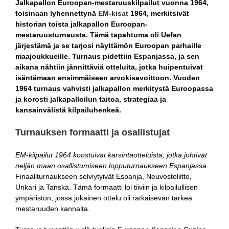
Jalkapallon Euroopan-mestaruuskilpailut vuonna 1964,
toisinaan lyhennettynä
EM-kisat
1964, merkitsivät
historian toista jalkapallon Euroopan-
mestaruusturnausta. Tämä tapahtuma oli Uefan
järjestämä ja se tarjosi näyttämön Euroopan parhaille
maajoukkueille. Turnaus pidettiin Espanjassa, ja sen
aikana nähtiin jännittäviä otteluita, jotka huipentuivat
isäntämaan ensimmäiseen arvokisavoittoon. Vuoden
1964 turnaus vahvisti jalkapallon merkitystä Euroopassa
ja korosti jalkapalloilun taitoa, strategiaa ja
kansainvälistä kilpailuhenkeä.
Turnauksen formaatti ja osallistujat
EM-kilpailut 1964 koostuivat karsintaotteluista, jotka johtivat
neljän maan osallistumiseen lopputurnaukseen Espanjassa.
Finaaliturnaukseen selviytyivät Espanja, Neuvostoliitto,
Unkari ja Tanska. Tämä formaatti loi tiiviin ja kilpailullisen
ympäristön, jossa jokainen ottelu oli ratkaisevan tärkeä
mestaruuden kannalta.