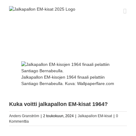
Skip
to
content
Katso
kuvaa
isompana
Jalkapallon EM-kisojen 1964 finaali pelattiin
Santiago Bernabeulla. Kuva: Wallpaperflare.com
Kuka voitti jalkapallon EM-kisat 1964?
Anders Granström
|
2 toukokuun, 2024
|
Jalkapallon EM-kisat
|
0
Kommenttia