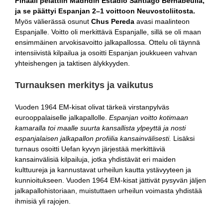
Finaali pelattiin Madridin Estadio Santiago Bernabéulla,
ja se päättyi Espanjan 2–1 voittoon Neuvostoliitosta.
Myös välierässä osunut
Chus Pereda
avasi maalinteon
Espanjalle. Voitto oli merkittävä Espanjalle, sillä se oli maan
ensimmäinen arvokisavoitto jalkapallossa. Ottelu oli täynnä
intensiivistä kilpailua ja osoitti Espanjan joukkueen vahvan
yhteishengen ja taktisen älykkyyden.
Turnauksen merkitys ja vaikutus
Vuoden 1964 EM-kisat olivat tärkeä virstanpylväs
eurooppalaiselle jalkapallolle.
Espanjan voitto kotimaan
kamaralla toi maalle suurta kansallista ylpeyttä ja nosti
espanjalaisen jalkapallon profiilia kansainvälisesti.
Lisäksi
turnaus osoitti Uefan kyvyn järjestää merkittäviä
kansainvälisiä kilpailuja, jotka yhdistävät eri maiden
kulttuureja ja kannustavat urheilun kautta ystävyyteen ja
kunnioitukseen. Vuoden 1964 EM-kisat jättivät pysyvän jäljen
jalkapallohistoriaan, muistuttaen urheilun voimasta yhdistää
ihmisiä yli rajojen.