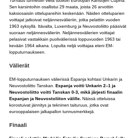
Turnaus tunnettiin vielä tuolloin Euroopan Kansojen Cupina.
Sen karsintoihin osallistui 29 maata, joista 26 arvottiin
kaksiosaisiin ottelupareihin keskenään. Näiden otteluparien
voittajat jatkoivat neljännesvälieriin, jotka pelattiin vuoden
1963 syksyllä. Itävalta, Luxemburg ja Neuvostoliitto pääsivät
suoraan neljännesvälieriin. Neljännesvälierien voittajat
pelasivat vastakkain puolivälierissä loppuvuoden 1963 tai
kevään 1964 aikana. Lopulta neljä voittajaa eteni EM-
lopputurnaukseen.
Välierät
EM-lopputurnauksen välierissä Espanja kohtasi Unkarin ja
Neuvostoliitto Tanskan.
Espanja voitti Unkarin 2–1 ja
Neuvostoliitto voitti Tanskan 0-3, mikä järjesti finaalin
Espanjan ja Neuvostoliiton välille.
Näissä otteluissa
korostuivat jännitys ja tekninen taituruus, jotka ovat
eurooppalaisen jalkapallon tunnusmerkkejä.
Finaali