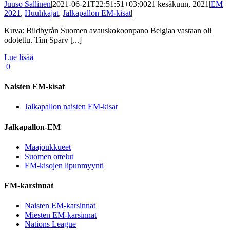
Juuso Sallinen
|
2021-06-21T22:51:51+03:00
21 kesäkuun, 2021
|
EM
2021
,
Huuhkajat
,
Jalkapallon EM-kisat
|
Kuva: Bildbyrån Suomen avauskokoonpano Belgiaa vastaan oli
odotettu. Tim Sparv [...]
Lue lisää
0
Naisten EM-kisat
Jalkapallon naisten EM-kisat
Jalkapallon-EM
Maajoukkueet
Suomen ottelut
EM-kisojen lipunmyynti
EM-karsinnat
Naisten EM-karsinnat
Miesten EM-karsinnat
Nations League