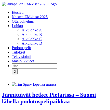
Skip
to
Etusivu
content
Naisten EM-kisat 2025
Otteluohjelma
Lohkot
Alkulohko A
Alkulohko B
Alkulohko C
Alkulohko D
Pudotuspelit
Tulokset
Televisiointi
Maajoukkueet
Etsi
...
Jännittävät hetket Pietarissa – Suomi
lähellä pudotuspelipaikkaa