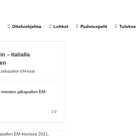
Otteluohjelma
Lohkot
Pudotuspelit
Tulokse
in – Italialla
nen
,
Jalkapallon EM-kisat
t miesten jalkapallon EM-
0