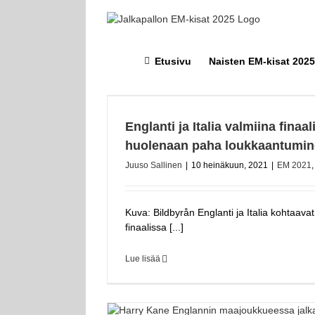
Skip
to
content
Etusivu
Naisten EM-kisat 2025
Englanti ja Italia valmiina finaali
huolenaan paha loukkaantumi
Juuso Sallinen
|
10 heinäkuun, 2021
|
EM 2021
Kuva: Bildbyrån Englanti ja Italia kohtaava
finaalissa [...]
Lue lisää