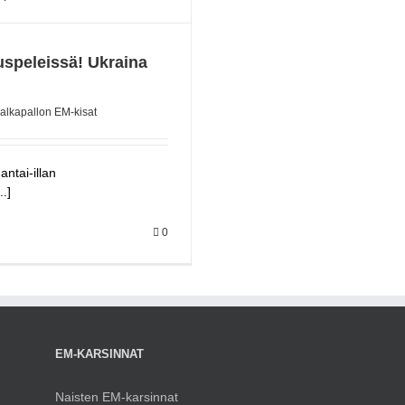
uspeleissä! Ukraina
alkapallon EM-kisat
antai-illan
.]
0
M
EM-KARSINNAT
Naisten EM-karsinnat