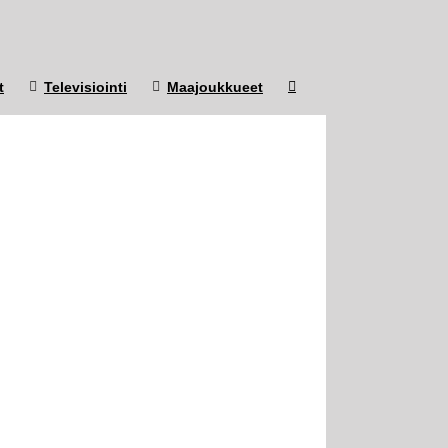
t
Televisiointi
Maajoukkueet