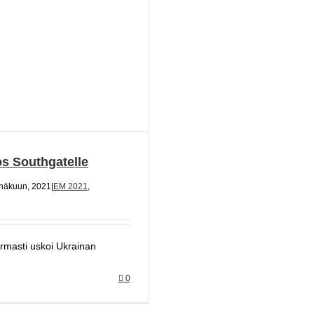
os Southgatelle
inäkuun, 2021
|
EM 2021
,
rmasti uskoi Ukrainan
0