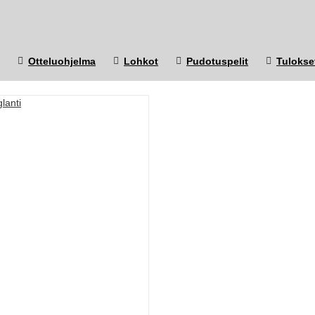
Otteluohjelma
Lohkot
Pudotuspelit
Tulokse