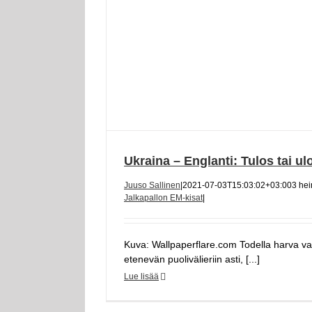
Ukraina – Englanti: Tulos tai ul
Juuso Sallinen
|
2021-07-03T15:03:02+03:00
3 he
Jalkapallon EM-kisat
|
Kuva: Wallpaperflare.com Todella harva va
etenevän puolivälieriin asti, [...]
Lue lisää