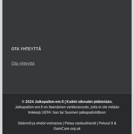
OTA YHTEYTTÄ
Ota yhteyttä
© 2024 Jalkapallon-em.fi | Kaikki oikeudet pidätetään.
Jalkapallon-em.fi on itsenäinen verkkosivusto, jolla ei ole mitään
linkkejä UEFA: han tai Suomen jalkapalloliittoon
Säännöt ja ehdot voimassa | Pelaa vastuullisesti | Peluuri.fi &
GamCare.org.uk