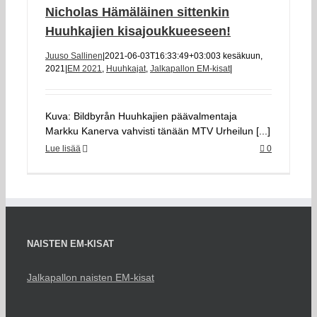
Nicholas Hämäläinen sittenkin
Huuhkajien kisajoukkueeseen!
Juuso Sallinen
|
2021-06-03T16:33:49+03:00
3 kesäkuun,
2021
|
EM 2021
,
Huuhkajat
,
Jalkapallon EM-kisat
|
Kuva: Bildbyrån Huuhkajien päävalmentaja
Markku Kanerva vahvisti tänään MTV Urheilun [...]
Lue lisää
0
NAISTEN EM-KISAT
Jalkapallon naisten EM-kisat