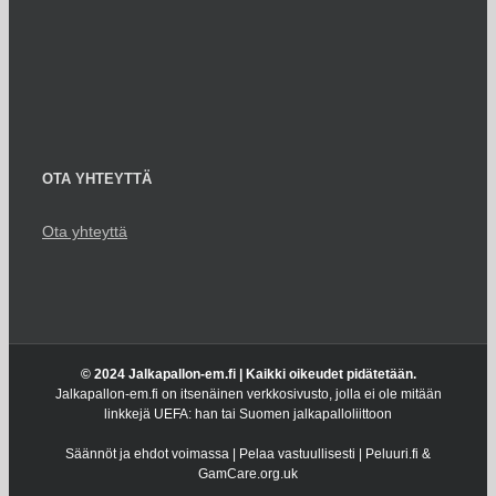
OTA YHTEYTTÄ
Ota yhteyttä
© 2024 Jalkapallon-em.fi | Kaikki oikeudet pidätetään.
Jalkapallon-em.fi on itsenäinen verkkosivusto, jolla ei ole mitään
linkkejä UEFA: han tai Suomen jalkapalloliittoon
Säännöt ja ehdot voimassa | Pelaa vastuullisesti | Peluuri.fi &
GamCare.org.uk