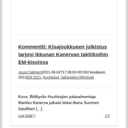
Kommentti: Kisajoukkueen julkistus
tarjosi ikkunan Kanervan taktiikoihin
EM-kisoissa
Juuso Sallinen
|
2021-06-02T17:36:03+03:00
2 kesäkuun,
2021
|
EM 2021
,
Huuhkajat
,
Jalkapallon EM-kisat
|
Kuva: Bildbyrån Huuhkajien päävalmentaja
Markku Kanerva julkaisi tiistai-iltana Suomen
lopullisen [...]
Lue lisää
0