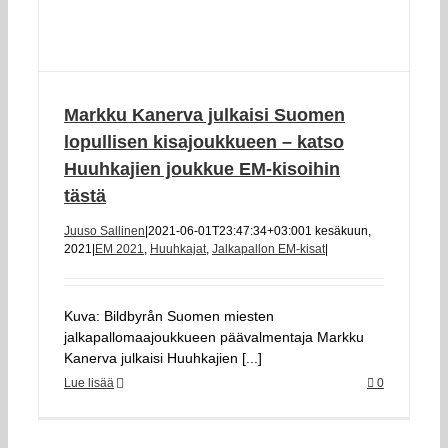
Markku Kanerva julkaisi Suomen
lopullisen kisajoukkueen – katso
Huuhkajien joukkue EM-kisoihin
tästä
Juuso Sallinen
|
2021-06-01T23:47:34+03:00
1 kesäkuun,
2021
|
EM 2021
,
Huuhkajat
,
Jalkapallon EM-kisat
|
Kuva: Bildbyrån Suomen miesten
jalkapallomaajoukkueen päävalmentaja Markku
Kanerva julkaisi Huuhkajien [...]
Lue lisää
0