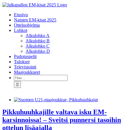
Skip
to
Etusivu
content
Naisten EM-kisat 2025
Otteluohjelma
Lohkot
Alkulohko A
Alkulohko B
Alkulohko C
Alkulohko D
Pudotuspelit
Tulokset
Televisiointi
Maajoukkueet
Etsi
...
Pikkuhuuhkajille valtava isku EM-
karsinnoissa! – Sveitsi punnersi tasoihin
ottelun lisäajalla