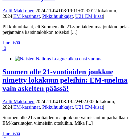
Antti Makkonen
|
2024-11-04T08:19:11+02:00
12 lokakuun,
2024
|
EM-karsinnat
,
Pikkuhuuhkajat
,
U21 EM-kisat
|
Pikkuhuuhkajat, eli Suomen alle 21-vuotiaiden maajoukkue pelasi
perjantaina karsintalohkon toiseksi [...]
Lue lisää
0
Suomen alle 21-vuotiaiden joukkue
nimetty lokakuun peleihin: EM-unelma
vain askelten päässä!
Antti Makkonen
|
2024-11-04T08:19:22+02:00
2 lokakuun,
2024
|
EM-karsinnat
,
Pikkuhuuhkajat
,
U21 EM-kisat
|
Suomen alle 21-vuotiaiden maajoukkue valmistautuu parhaillaan
EM-karsintojen viimeisiin otteluihin. Mika [...]
Lue lisää