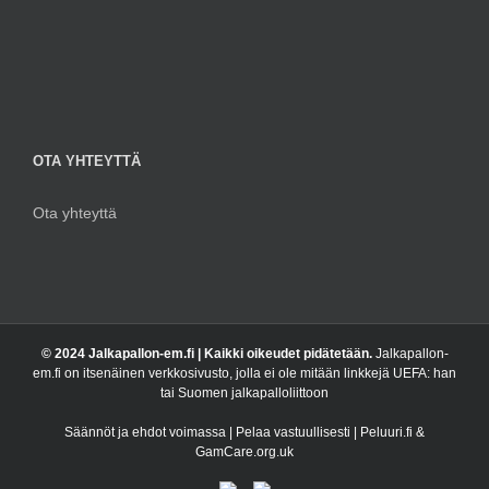
OTA YHTEYTTÄ
Ota yhteyttä
© 2024 Jalkapallon-em.fi | Kaikki oikeudet pidätetään.
Jalkapallon-
em.fi on itsenäinen verkkosivusto, jolla ei ole mitään linkkejä UEFA: han
tai Suomen jalkapalloliittoon
Säännöt ja ehdot voimassa | Pelaa vastuullisesti | Peluuri.fi &
GamCare.org.uk