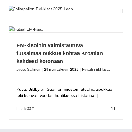
Skip
to
content
EM-kisoihin valmistautuva
futsalmaajoukkue kohtaa Kroatian
kahdesti kotonaan
Juuso Sallinen
|
29 marraskuun, 2021
|
Futsalin EM-kisat
Kuva: Bildbyrån Suomen miesten futsalmaajoukkue
teki kuluvan vuoden huhtikuussa historiaa, [...]
Lue lisää
1