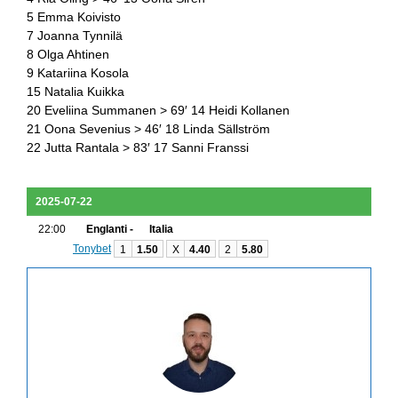
5 Emma Koivisto
7 Joanna Tynnilä
8 Olga Ahtinen
9 Katariina Kosola
15 Natalia Kuikka
20 Eveliina Summanen > 69′ 14 Heidi Kollanen
21 Oona Sevenius > 46′ 18 Linda Sällström
22 Jutta Rantala > 83′ 17 Sanni Franssi
2025-07-22
22:00
Englanti -
Italia
Tonybet
1
1.50
X
4.40
2
5.80