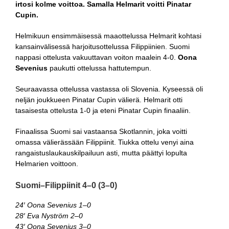
irtosi kolme voittoa. Samalla Helmarit voitti Pinatar
Cupin.
Helmikuun ensimmäisessä maaottelussa Helmarit kohtasi
kansainvälisessä harjoitusottelussa Filippiinien. Suomi
nappasi ottelusta vakuuttavan voiton maalein 4-0.
Oona
Sevenius
paukutti ottelussa hattutempun.
Seuraavassa ottelussa vastassa oli Slovenia. Kyseessä oli
neljän joukkueen Pinatar Cupin välierä. Helmarit otti
tasaisesta ottelusta 1-0 ja eteni Pinatar Cupin finaaliin.
Finaalissa Suomi sai vastaansa Skotlannin, joka voitti
omassa välierässään Filippiinit. Tiukka ottelu venyi aina
rangaistuslaukauskilpailuun asti, mutta päättyi lopulta
Helmarien voittoon.
Suomi–Filippiinit 4–0 (3–0)
24′ Oona Sevenius 1–0
28′ Eva Nyström 2–0
43′ Oona Sevenius 3–0