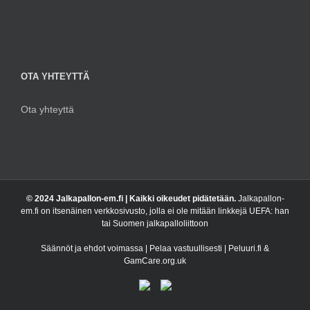
OTA YHTEYTTÄ
Ota yhteyttä
© 2024 Jalkapallon-em.fi | Kaikki oikeudet pidätetään.
Jalkapallon-
em.fi on itsenäinen verkkosivusto, jolla ei ole mitään linkkejä UEFA: han
tai Suomen jalkapalloliittoon
Säännöt ja ehdot voimassa | Pelaa vastuullisesti | Peluuri.fi &
GamCare.org.uk