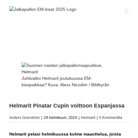
Skip
to
content
Katso
kuvaa
isompana
Juhlivatko Helmarit joulukuussa EM-
kiaspaikkaa? Kuva: Alexx Nicodim / Bildbyrån
Helmarit Pinatar Cupin voittoon Espanjassa
Anders Granström
|
29 helmikuun, 2024
|
Helmarit
|
0 Kommenttia
Helmarit pelasi helmikuussa kolme maaottelua, joista