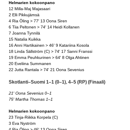
Helmarien kokoonpano
12 Milla-Maj Majasaari
2 Elli Pikkujämsä
4 Ria Öling > 77′ 13 Oona Siren
6 Tiia Peltonen > 74′ 14 Heidi Kollanen
7 Joanna Tynnilä
15 Natalia Kuikka
16 Anni Hartikainen > 46′ 9 Katariina Kosola
18 Linda Sällström (C) > 74′ 17 Sanni Franssi
19 Emma Peuhkurinen > 64′ 8 Olga Ahtinen
20 Eveliina Summanen
22 Jutta Rantala > 74′ 21 Oona Sevenius
Skotlanti–Suomi 1–1 (0–1), 4–5 (RP) (Finaali)
21′ Oona Sevenius 0–1
75′ Martha Thomas 1–1
Helmarien kokoonpano
23 Tinja-Riikka Korpela (C)
3 Eva Nyström
4 Ria Öling > 46′ 13 Oona Siren