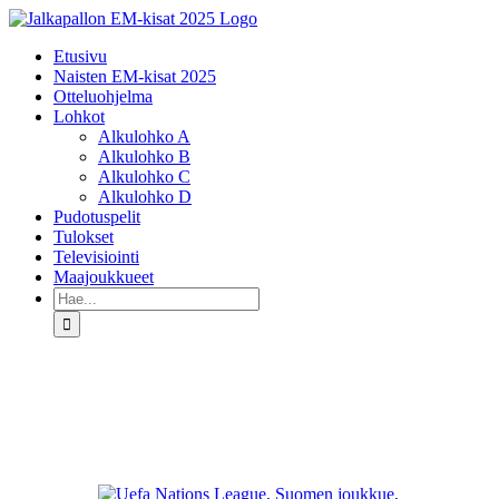
Skip
to
Etusivu
content
Naisten EM-kisat 2025
Otteluohjelma
Lohkot
Alkulohko A
Alkulohko B
Alkulohko C
Alkulohko D
Pudotuspelit
Tulokset
Televisiointi
Maajoukkueet
Etsi
...
Katso