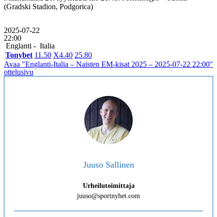
(Gradski Stadion, Podgorica)
2025-07-22
22:00
Englanti -
Italia
Tonybet
1
1.50
X
4.40
2
5.80
Avaa "Englanti-Italia – Naisten EM-kisat 2025 – 2025-07-22 22:00"
ottelusivu
Juuso Sallinen
Urheilutoimittaja
juuso@sportnyhet.com