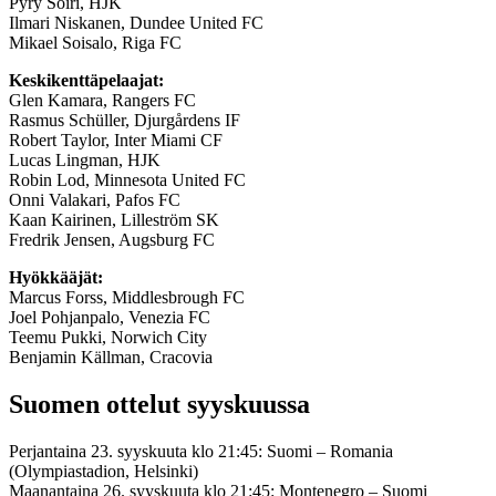
Pyry Soiri, HJK
Ilmari Niskanen, Dundee United FC
Mikael Soisalo, Riga FC
Keskikenttäpelaajat:
Glen Kamara, Rangers FC
Rasmus Schüller, Djurgårdens IF
Robert Taylor, Inter Miami CF
Lucas Lingman, HJK
Robin Lod, Minnesota United FC
Onni Valakari, Pafos FC
Kaan Kairinen, Lilleström SK
Fredrik Jensen, Augsburg FC
Hyökkääjät:
Marcus Forss, Middlesbrough FC
Joel Pohjanpalo, Venezia FC
Teemu Pukki, Norwich City
Benjamin Källman, Cracovia
Suomen ottelut syyskuussa
Perjantaina 23. syyskuuta klo 21:45: Suomi – Romania
(Olympiastadion, Helsinki)
Maanantaina 26. syyskuuta klo 21:45: Montenegro – Suomi