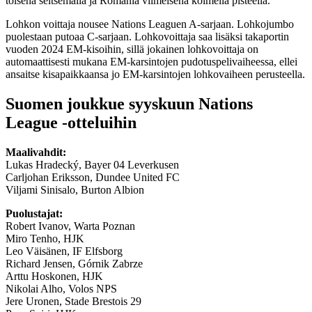
toisena seitsemällä ja Romania viimeisenä kolmella pisteellä.
Lohkon voittaja nousee Nations Leaguen A-sarjaan. Lohkojumbo
puolestaan putoaa C-sarjaan. Lohkovoittaja saa lisäksi takaportin
vuoden 2024 EM-kisoihin, sillä jokainen lohkovoittaja on
automaattisesti mukana EM-karsintojen pudotuspelivaiheessa, ellei
ansaitse kisapaikkaansa jo EM-karsintojen lohkovaiheen perusteella.
Suomen joukkue syyskuun Nations
League -otteluihin
Maalivahdit:
Lukas Hradecký, Bayer 04 Leverkusen
Carljohan Eriksson, Dundee United FC
Viljami Sinisalo, Burton Albion
Puolustajat:
Robert Ivanov, Warta Poznan
Miro Tenho, HJK
Leo Väisänen, IF Elfsborg
Richard Jensen, Górnik Zabrze
Arttu Hoskonen, HJK
Nikolai Alho, Volos NPS
Jere Uronen, Stade Brestois 29