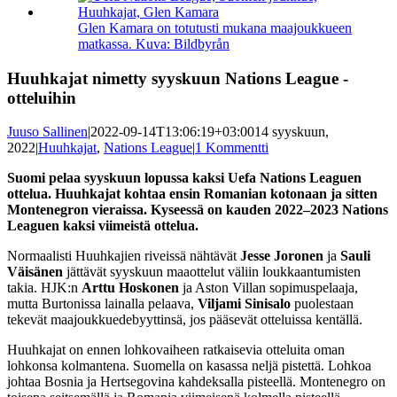
kuvaa
isompana
Glen Kamara on totutusti mukana maajoukkueen
matkassa. Kuva: Bildbyrån
Huuhkajat nimetty syyskuun Nations League -
otteluihin
Juuso Sallinen
|
2022-09-14T13:06:19+03:00
14 syyskuun,
2022
|
Huuhkajat
,
Nations League
|
1 Kommentti
Suomi pelaa syyskuun lopussa kaksi Uefa Nations Leaguen
ottelua. Huuhkajat kohtaa ensin Romanian kotonaan ja sitten
Montenegron vieraissa. Kyseessä on kauden 2022–2023 Nations
Leaguen kaksi viimeistä ottelua.
Normaalisti Huuhkajien riveissä nähtävät
Jesse Joronen
ja
Sauli
Väisänen
jättävät syyskuun maaottelut väliin loukkaantumisten
takia. HJK:n
Arttu Hoskonen
ja Aston Villan sopimuspelaaja,
mutta Burtonissa lainalla pelaava,
Viljami Sinisalo
puolestaan
tekevät maajoukkuedebyyttinsä, jos pääsevät otteluissa kentällä.
Huuhkajat on ennen lohkovaiheen ratkaisevia otteluita oman
lohkonsa kolmantena. Suomella on kasassa neljä pistettä. Lohkoa
johtaa Bosnia ja Hertsegovina kahdeksalla pisteellä. Montenegro on