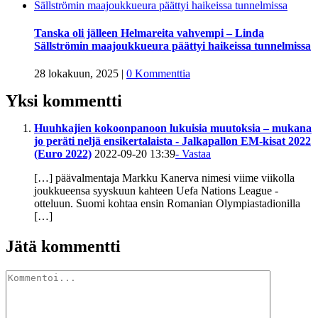
Tanska oli jälleen Helmareita vahvempi – Linda
Sällströmin maajoukkueura päättyi haikeissa tunnelmissa
28 lokakuun, 2025
|
0 Kommenttia
Yksi kommentti
Huuhkajien kokoonpanoon lukuisia muutoksia – mukana
jo peräti neljä ensikertalaista - Jalkapallon EM-kisat 2022
(Euro 2022)
2022-09-20 13:39
- Vastaa
[…] päävalmentaja Markku Kanerva nimesi viime viikolla
joukkueensa syyskuun kahteen Uefa Nations League -
otteluun. Suomi kohtaa ensin Romanian Olympiastadionilla
[…]
Jätä kommentti
Kommentti