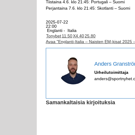
Tiistaina 4.6. klo 21:45: Portugali – Suomi
Perjantaina 7.6. klo 21:45: Skotlanti – Suomi
2025-07-22
22:00
Englanti -
Italia
Tonybet
1
1.50
X
4.40
2
5.80
Avaa "Englanti-Italia – Naisten EM-kisat 2025 
Anders Granstr
Urheilutoimittaja
anders@sportnyhet.
Samankaltaisia kirjoituksia