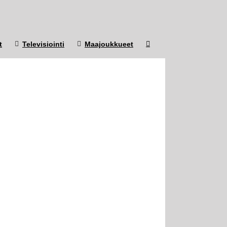
t
Televisiointi
Maajoukkueet