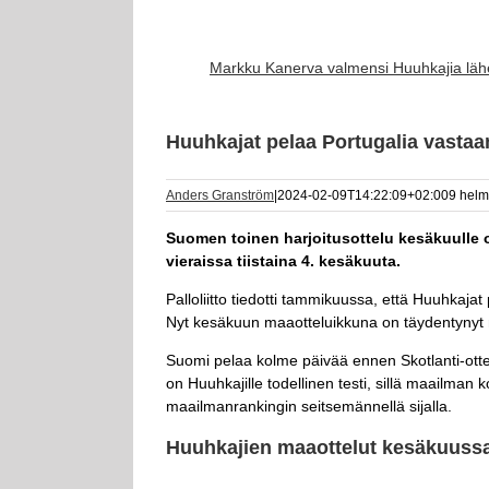
Markku Kanerva valmensi Huuhkajia läh
Huuhkajat pelaa Portugalia vastaa
Anders Granström
|
2024-02-09T14:22:09+02:00
9 helm
Suomen toinen harjoitusottelu kesäkuulle 
vieraissa tiistaina 4. kesäkuuta.
Palloliitto tiedotti tammikuussa, että Huuhkaja
Nyt kesäkuun maaotteluikkuna on täydentynyt my
Suomi pelaa kolme päivää ennen Skotlanti-ottel
on Huuhkajille todellinen testi, sillä maailman 
maailmanrankingin seitsemännellä sijalla.
Huuhkajien maaottelut kesäkuuss