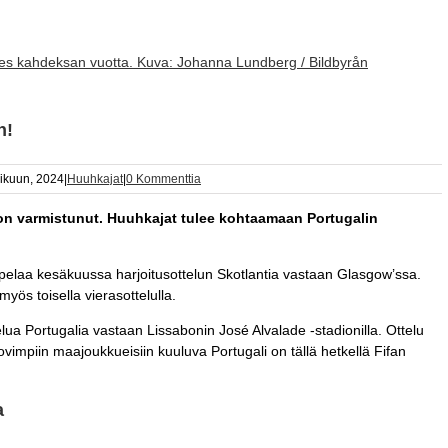
es kahdeksan vuotta. Kuva: Johanna Lundberg / Bildbyrån
n!
ikuun, 2024
|
Huuhkajat
|
0 Kommenttia
on varmistunut. Huuhkajat tulee kohtaamaan Portugalin
t pelaa kesäkuussa harjoitusottelun Skotlantia vastaan Glasgow’ssa.
ös toisella vierasottelulla.
ua Portugalia vastaan Lissabonin José Alvalade -stadionilla. Ottelu
kovimpiin maajoukkueisiin kuuluva Portugali on tällä hetkellä Fifan
a