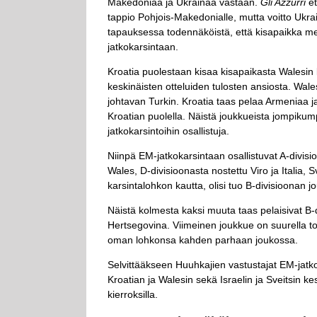
Makedoniaa ja Ukrainaa vastaan.
Gli Azzurri
et
tappio Pohjois-Makedonialle, mutta voitto Ukrain
tapauksessa todennäköistä, että kisapaikka men
jatkokarsintaan.
Kroatia puolestaan kisaa kisapaikasta Walesin
keskinäisten otteluiden tulosten ansiosta. Wa
johtavan Turkin. Kroatia taas pelaa Armeniaa j
Kroatian puolella. Näistä joukkueista jompiku
jatkokarsintoihin osallistuja.
Niinpä EM-jatkokarsintaan osallistuvat A-divisi
Wales, D-divisioonasta nostettu Viro ja Italia, S
karsintalohkon kautta, olisi tuo B-divisioonan j
Näistä kolmesta kaksi muuta taas pelaisivat B
Hertsegovina. Viimeinen joukkue on suurella to
oman lohkonsa kahden parhaan joukossa.
Selvittääkseen Huuhkajien vastustajat EM-jatkoka
Kroatian ja Walesin sekä Israelin ja Sveitsin ke
kierroksilla.