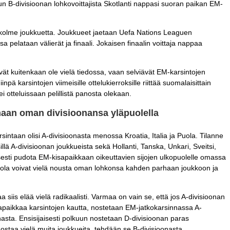
un B-divisioonan lohkovoittajista Skotlanti nappasi suoran paikan EM-
kolme joukkuetta. Joukkueet jaetaan Uefa Nations Leaguen
sa pelataan välierät ja finaali. Jokaisen finaalin voittaja nappaa
ät kuitenkaan ole vielä tiedossa, vaan selviävät EM-karsintojen
npä karsintojen viimeisille ottelukierroksille riittää suomalaisittain
ei otteluissaan pelillistä panosta olekaan.
maan oman divisioonansa yläpuolella
intaan olisi A-divisioonasta menossa Kroatia, Italia ja Puola. Tilanne
illä A-divisioonan joukkueista sekä Hollanti, Tanska, Unkari, Sveitsi,
isesti pudota EM-kisapaikkaan oikeuttavien sijojen ulkopuolelle omassa
 Puola voivat vielä nousta oman lohkonsa kahden parhaan joukkoon ja
 siis elää vielä radikaalisti. Varmaa on vain se, että jos A-divisioonan
apaikkaa karsintojen kautta, nostetaan EM-jatkokarsinnassa A-
nasta. Ensisijaisesti polkuun nostetaan D-divisioonan paras
 nostaa vielä muita joukkueita, tehdään se B-divisioonasta.