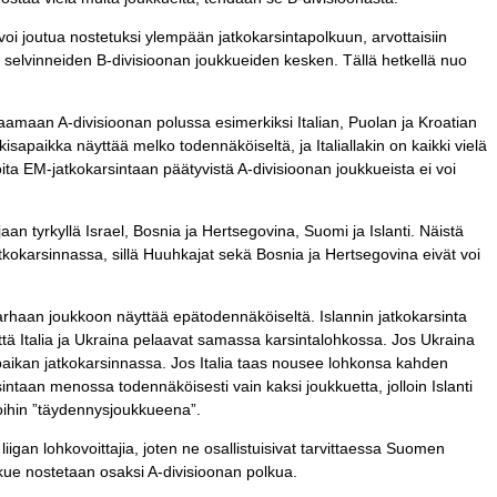
oi joutua nostetuksi ylempään jatkokarsintapolkuun, arvottaisiin
selvinneiden B-divisioonan joukkueiden kesken. Tällä hetkellä nuo
laamaan A-divisioonan polussa esimerkiksi Italian, Puolan ja Kroatian
isapaikka näyttää melko todennäköiseltä, ja Italiallakin on kaikki vielä
oita EM-jatkokarsintaan päätyvistä A-divisioonan joukkueista ei voi
an tyrkyllä Israel, Bosnia ja Hertsegovina, Suomi ja Islanti. Näistä
okarsinnassa, sillä Huuhkajat sekä Bosnia ja Hertsegovina eivät voi
haan joukkoon näyttää epätodennäköiseltä. Islannin jatkokarsinta
tä Italia ja Ukraina pelaavat samassa karsintalohkossa. Jos Ukraina
 paikan jatkokarsinnassa. Jos Italia taas nousee lohkonsa kahden
ntaan menossa todennäköisesti vain kaksi joukkuetta, jolloin Islanti
toihin ”täydennysjoukkueena”.
iigan lohkovoittajia, joten ne osallistuisivat tarvittaessa Suomen
kkue nostetaan osaksi A-divisioonan polkua.