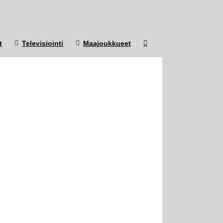
t
Televisiointi
Maajoukkueet