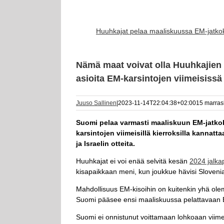
Huuhkajat pelaa maaliskuussa EM-jatkok
Nämä maat voivat olla Huuhkajien 
asioita EM-karsintojen viimeisissä
Juuso Sallinen
|
2023-11-14T22:04:38+02:00
15 marras
Suomi pelaa varmasti maaliskuun EM-jatkok
karsintojen viimeisillä kierroksilla kannatta
ja Israelin otteita.
Huuhkajat ei voi enää selvitä kesän
2024 jalka
kisapaikkaan meni, kun joukkue hävisi Slovenia
Mahdollisuus EM-kisoihin on kuitenkin yhä olem
Suomi pääsee ensi maaliskuussa pelattavaan 
Suomi ei onnistunut voittamaan lohkoaan viime