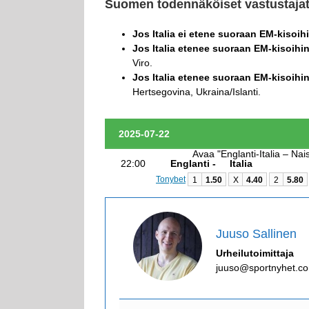
Suomen todennäköiset vastustajat
Jos Italia ei etene suoraan EM-kisoih
Jos Italia etenee suoraan EM-kisoihi
Viro.
Jos Italia etenee suoraan EM-kisoihi
Hertsegovina, Ukraina/Islanti.
2025-07-22
Avaa "Englanti-Italia – Na
22:00
Englanti -
Italia
Tonybet
1
1.50
X
4.40
2
5.80
Juuso Sallinen
Urheilutoimittaja
juuso@sportnyhet.c