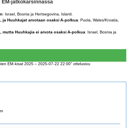
 EM-jatkokarsinnassa
in
: Israel, Bosnia ja Hertsegovina, Islanti.
n, ja Huuhkajat arvotaan osaksi A-polkua
: Puola, Wales/Kroatia,
n, mutta Huuhkajia ei arvota osaksi A-polkua
: Israel, Bosnia ja
isten EM-kisat 2025 – 2025-07-22 22:00" ottelusivu
om