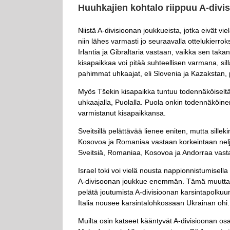
Huuhkajien kohtalo riippuu A-divi
Niistä A-divisioonan joukkueista, jotka eivät v
niin lähes varmasti jo seuraavalla ottelukierro
Irlantia ja Gibraltaria vastaan, vaikka sen ta
kisapaikkaa voi pitää suhteellisen varmana, sil
pahimmat uhkaajat, eli Slovenia ja Kazakstan, 
Myös Tšekin kisapaikka tuntuu todennäköiseltä,
uhkaajalla, Puolalla. Puola onkin todennäköine
varmistanut kisapaikkansa.
Sveitsillä pelättävää lienee eniten, mutta sillek
Kosovoa ja Romaniaa vastaan korkeintaan neljä
Sveitsiä, Romaniaa, Kosovoa ja Andorraa vast
Israel toki voi vielä nousta nappionnistumisella 
A-divisoonan joukkue enemmän. Tämä muuttaisi a
pelätä joutumista A-divisioonan karsintapolkuun
Italia nousee karsintalohkossaan Ukrainan ohi.
Muilta osin katseet kääntyvät A-divisioonan osalta