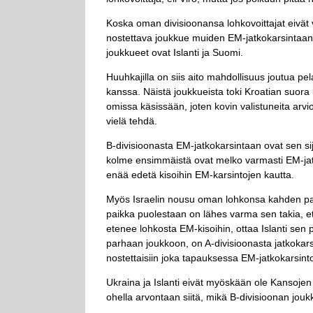
Koska oman divisioonansa lohkovoittajat eivät v
nostettava joukkue muiden EM-jatkokarsintaan 
joukkueet ovat Islanti ja Suomi.
Huuhkajilla on siis aito mahdollisuus joutua pe
kanssa. Näistä joukkueista toki Kroatian suora k
omissa käsissään, joten kovin valistuneita arvi
vielä tehdä.
B-divisioonasta EM-jatkokarsintaan ovat sen sija
kolme ensimmäistä ovat melko varmasti EM-jatk
enää edetä kisoihin EM-karsintojen kautta.
Myös Israelin nousu oman lohkonsa kahden par
paikka puolestaan on lähes varma sen takia, et
etenee lohkosta EM-kisoihin, ottaa Islanti sen
parhaan joukkoon, on A-divisioonasta jatkokarsi
nostettaisiin joka tapauksessa EM-jatkokarsin
Ukraina ja Islanti eivät myöskään ole Kansojen l
ohella arvontaan siitä, mikä B-divisioonan jou