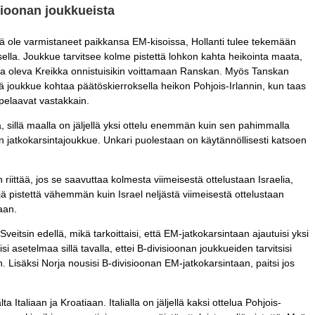
sioonan joukkueista
ielä ole varmistaneet paikkansa EM-kisoissa, Hollanti tulee tekemään
ksella. Joukkue tarvitsee kolme pistettä lohkon kahta heikointa maata,
kana oleva Kreikka onnistuisikin voittamaan Ranskan. Myös Tanskan
lä joukkue kohtaa päätöskierroksella heikon Pohjois-Irlannin, kun taas
pelaavat vastakkain.
 sillä maalla on jäljellä yksi ottelu enemmän kuin sen pahimmalla
n jatkokarsintajoukkue. Unkari puolestaan on käytännöllisesti katsoen
in riittää, jos se saavuttaa kolmesta viimeisestä ottelustaan Israelia,
 pistettä vähemmän kuin Israel neljästä viimeisestä ottelustaan
aan.
Sveitsin edellä, mikä tarkoittaisi, että EM-jatkokarsintaan ajautuisi yksi
setelmaa sillä tavalla, ettei B-divisioonan joukkueiden tarvitsisi
. Lisäksi Norja nousisi B-divisioonan EM-jatkokarsintaan, paitsi jos
 Italiaan ja Kroatiaan. Italialla on jäljellä kaksi ottelua Pohjois-