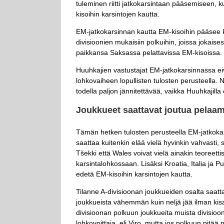
tuleminen riitti jatkokarsintaan pääsemiseen, k
kisoihin karsintojen kautta.
EM-jatkokarsinnan kautta EM-kisoihin pääsee 
divisioonien mukaisiin polkuihin, joissa jokaises
paikkansa Saksassa pelattavissa EM-kisoissa.
Huuhkajien vastustajat EM-jatkokarsinnassa eiv
lohkovaiheen lopullisten tulosten perusteella. Nii
todella paljon jännitettävää, vaikka Huuhkajilla 
Joukkueet saattavat joutua pelaa
Tämän hetken tulosten perusteella EM-jatkokars
saattaa kuitenkin elää vielä hyvinkin vahvasti, s
Tšekki että Wales voivat vielä ainakin teoreett
karsintalohkossaan. Lisäksi Kroatia, Italia ja
edetä EM-kisoihin karsintojen kautta.
Tilanne A-divisioonan joukkueiden osalta saattaa
joukkueista vähemmän kuin neljä jää ilman kis
divisioonan polkuun joukkueita muista divisioo
lohkovoittaja, eli Viro, mutta jos polkuun pitää