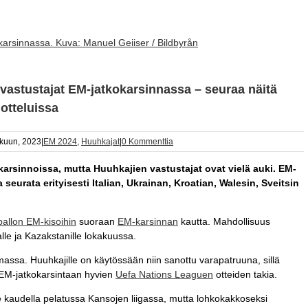
arsinnassa. Kuva: Manuel Geiiser / Bildbyrån
vastustajat EM-jatkokarsinnassa – seuraa näitä
 otteluissa
kuun, 2023
|
EM 2024
,
Huuhkajat
|
0 Kommenttia
arsinnoissa, mutta Huuhkajien vastustajat ovat vielä auki. EM-
a seurata erityisesti Italian, Ukrainan, Kroatian, Walesin, Sveitsin
pallon EM-kisoihin
suoraan
EM-karsinnan
kautta. Mahdollisuus
lle ja Kazakstanille lokakuussa.
assa. Huuhkajille on käytössään niin sanottu varapatruuna, sillä
EM-jatkokarsintaan hyvien
Uefa Nations Leaguen
otteiden takia.
 kaudella pelatussa Kansojen liigassa, mutta lohkokakkoseksi