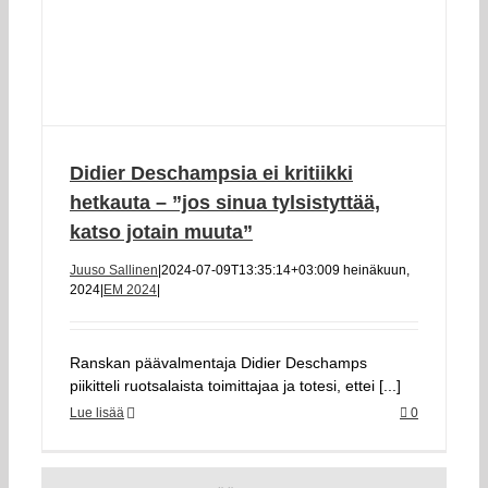
Didier Deschampsia ei kritiikki
hetkauta – ”jos sinua tylsistyttää,
katso jotain muuta”
Juuso Sallinen
|
2024-07-09T13:35:14+03:00
9 heinäkuun,
2024
|
EM 2024
|
Ranskan päävalmentaja Didier Deschamps
piikitteli ruotsalaista toimittajaa ja totesi, ettei [...]
Lue lisää
0