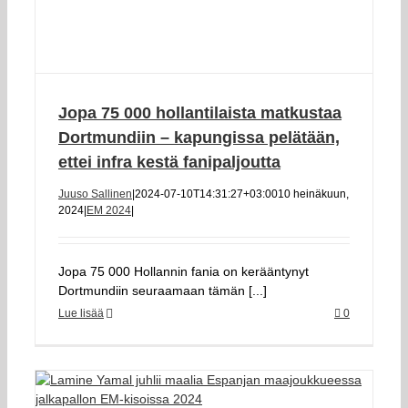
Jopa 75 000 hollantilaista matkustaa
Dortmundiin – kapungissa pelätään,
ettei infra kestä fanipaljoutta
Juuso Sallinen
|
2024-07-10T14:31:27+03:00
10 heinäkuun,
2024
|
EM 2024
|
Jopa 75 000 Hollannin fania on kerääntynyt
Dortmundiin seuraamaan tämän [...]
Lue lisää
0