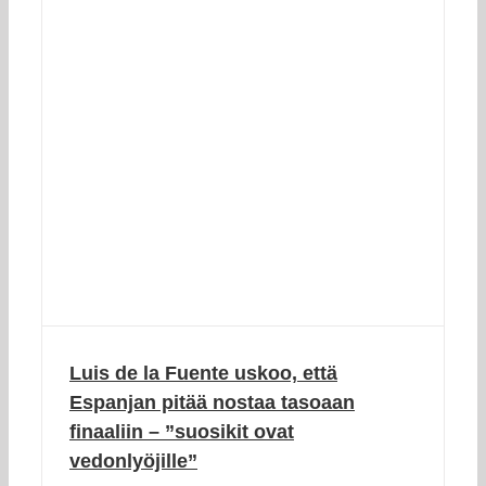
Luis de la Fuente uskoo, että
Espanjan pitää nostaa tasoaan
finaaliin – ”suosikit ovat
vedonlyöjille”