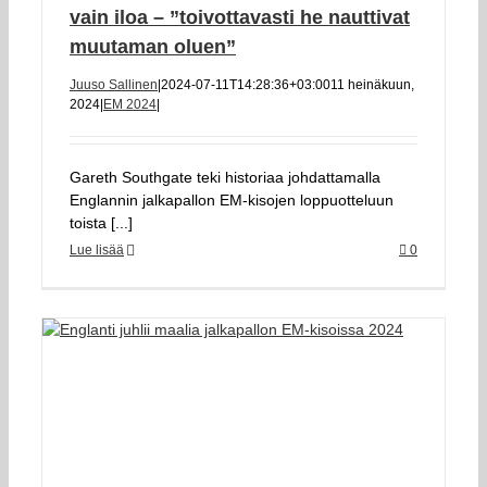
vain iloa – ”toivottavasti he nauttivat
muutaman oluen”
Juuso Sallinen
|
2024-07-11T14:28:36+03:00
11 heinäkuun,
2024
|
EM 2024
|
Gareth Southgate teki historiaa johdattamalla
Englannin jalkapallon EM-kisojen loppuotteluun
toista [...]
Lue lisää
0