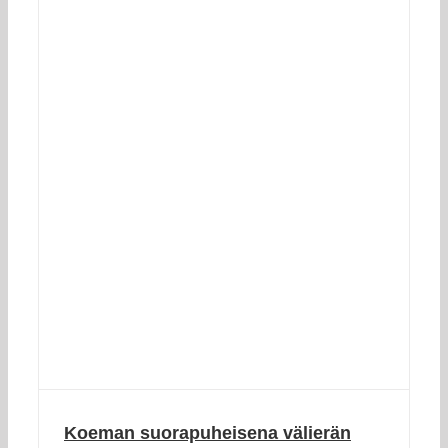
Koeman suorapuheisena välierän