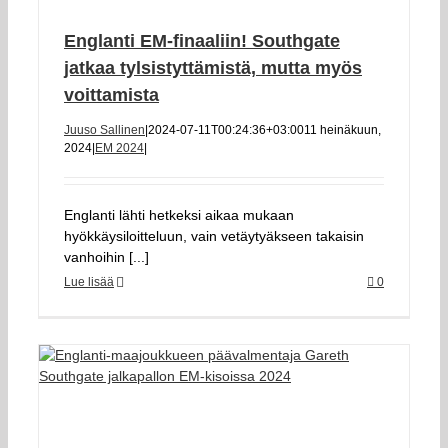
Englanti EM-finaaliin! Southgate
jatkaa tylsistyttämistä, mutta myös
voittamista
Juuso Sallinen
|
2024-07-11T00:24:36+03:00
11 heinäkuun,
2024
|
EM 2024
|
Englanti lähti hetkeksi aikaa mukaan
hyökkäysiloitteluun, vain vetäytyäkseen takaisin
vanhoihin [...]
Lue lisää
0