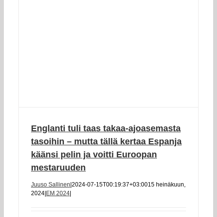
Englanti tuli taas takaa-ajoasemasta
tasoihin – mutta tällä kertaa Espanja
käänsi pelin ja voitti Euroopan
mestaruuden
Juuso Sallinen
|
2024-07-15T00:19:37+03:00
15 heinäkuun,
2024
|
EM 2024
|