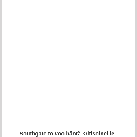
Southgate toivoo häntä kritisoineille