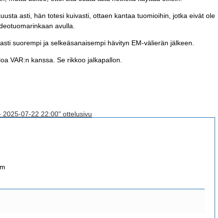
sta asti, hän totesi kuivasti, ottaen kantaa tuomioihin, jotka eivät ole
deotuomarinkaan avulla.
ti suorempi ja selkeäsanaisempi hävityn EM-välierän jälkeen.
loa VAR:n kanssa. Se rikkoo jalkapallon.
– 2025-07-22 22:00" ottelusivu
om