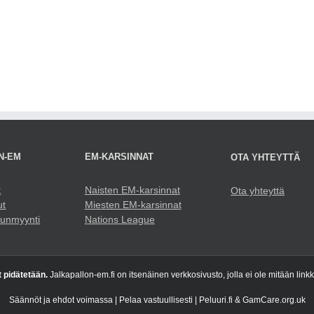
N-EM
EM-KARSINNAT
OTA YHTEYTTÄ
t
Naisten EM-karsinnat
Ota yhteyttä
ut
Miesten EM-karsinnat
punmyynti
Nations League
t pidätetään.
Jalkapallon-em.fi on itsenäinen verkkosivusto, jolla ei ole mitään link
Säännöt ja ehdot voimassa | Pelaa vastuullisesti | Peluuri.fi & GamCare.org.uk