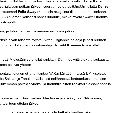
kin tullut tasoihin, ja hyvin kiistanalaisella tavalla.
Harry Kane
osui jalallaan potkun jälkeen suoraan vetoa peittämään tullutta
Denzel
 erotuomari
Felix Swayer
ei ensin reagoinut tilanteeseen ollenkaan,
VAR-tuomari komensi hänet ruudulle, minkä myötä Swayer tuomitsi
sti upotti.
ana, ja tulee varmasti tekemään niin vielä pitkään.
nsin aivan toisesta syystä. Sitten Englannin pelaaja putosi nurmen
n huomiota, Hollannin päävalmentaja
Ronald Koeman
totesi ottelun
ehdä? Mielestäni se ei ollut rankkari. Dumfries yritti blokata laukausta.
ansa osuivat yhteen.
taja, joka on ottanut kantaa VAR:n käyttöön näissä EM-kisoissa.
yös Saksan ja Tanskan välisessä neljännesvälieräottelussa, kun sen
tiukemman paitsion vuoksi, ja tuomittiin sitten rankkari Saksalle todella
 tässä ei ole mitään järkeä. Meidän ei pitäisi käyttää VAR:ia näin,
htosi tuon ottelun jälkeen.
n, mutta uskoo, ettei sitä osata tällä hetkellä käyttää oikein.