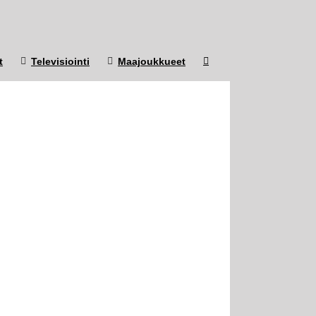
t
Televisiointi
Maajoukkueet