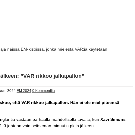
ja näissä EM-kisoissa, jonka mielestä VAR:ia käytetään
älkeen: ”VAR rikkoo jalkapallon”
uun, 2024
|
EM 2024
|
0 Kommenttia
oo, että VAR rikkoo jalkapallon. Hän ei ole mielipiteensä
nglantia vastaan parhaalla mahdollisella tavalla, kun
Xavi Simons
-0 johtoon vain seitsemän minuutin plein jälkeen.