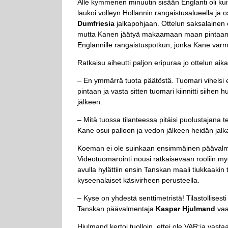
Alle kymmenen minuutin sisään Englanti oli kuiten
laukoi volleyn Hollannin rangaistusalueella ja 
Dumfriesia
jalkapohjaan. Ottelun saksalainen
mutta Kanen jäätyä makaamaan maan pintaan 
Englannille rangaistuspotkun, jonka Kane varma
Ratkaisu aiheutti paljon eripuraa jo ottelun aik
– En ymmärrä tuota päätöstä. Tuomari vihelsi e
pintaan ja vasta sitten tuomari kiinnitti siihe
jälkeen.
– Mitä tuossa tilanteessa pitäisi puolustajana t
Kane osui palloon ja vedon jälkeen heidän jalk
Koeman ei ole suinkaan ensimmäinen päävalmen
Videotuomarointi nousi ratkaisevaan rooliin m
avulla hylättiin ensin Tanskan maali tiukkaakin 
kyseenalaiset käsivirheen perusteella.
– Kyse on yhdestä senttimetristä! Tilastollisesti
Tanskan päävalmentaja
Kasper Hjulmand
vaa
Hjulmand kertoi tuolloin, ettei ole VAR:ia vastaa