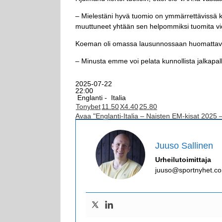
– Mielestäni hyvä tuomio on ymmärrettävissä kuu
muuttuneet yhtään sen helpommiksi tuomita vi
Koeman oli omassa lausunnossaan huomattavas
– Minusta emme voi pelata kunnollista jalkapal
2025-07-22
22:00
Englanti -
Italia
Tonybet
1
1.50
X
4.40
2
5.80
Avaa "Englanti-Italia – Naisten EM-kisat 2025 
Juuso Sallinen
Urheilutoimittaja
juuso@sportnyhet.c