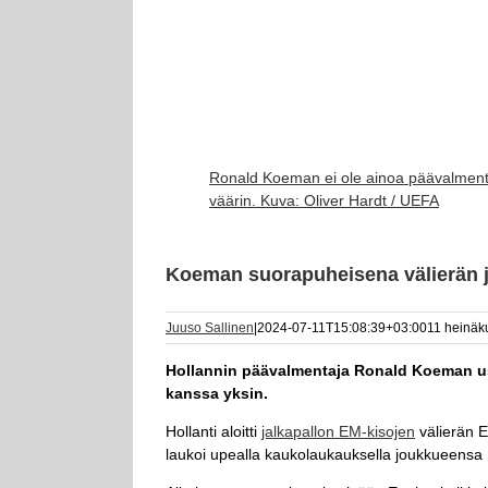
Ronald Koeman ei ole ainoa päävalmenta
väärin. Kuva: Oliver Hardt / UEFA
Koeman suorapuheisena välierän j
Juuso Sallinen
|
2024-07-11T15:08:39+03:00
11 heinäk
Hollannin päävalmentaja Ronald Koeman usk
kanssa yksin.
Hollanti aloitti
jalkapallon EM-kisojen
välierän E
laukoi upealla kaukolaukauksella joukkueensa 1