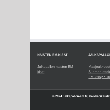
NAISTEN EM-KISAT
JALKAPALLO
Jalkapallon naisten EM-
Maajoukkuee
kisat
Suomen ottel
EM-kisojen li
© 2024 Jalkapallon-em.fi | Kaikki oikeude