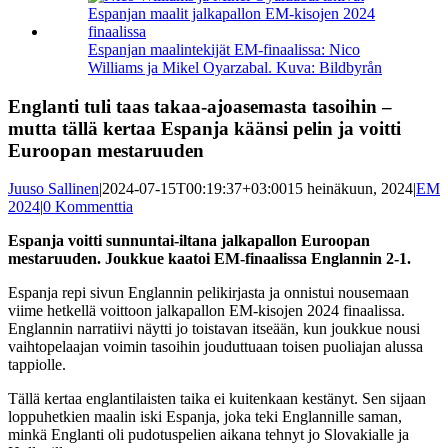
kuvaa
isompana
Espanjan maalintekijät EM-finaalissa: Nico
Williams ja Mikel Oyarzabal. Kuva: Bildbyrån
Englanti tuli taas takaa-ajoasemasta tasoihin –
mutta tällä kertaa Espanja käänsi pelin ja voitti
Euroopan mestaruuden
Juuso Sallinen
|
2024-07-15T00:19:37+03:00
15 heinäkuun, 2024
|
EM
2024
|
0 Kommenttia
Espanja voitti sunnuntai-iltana jalkapallon Euroopan
mestaruuden. Joukkue kaatoi EM-finaalissa Englannin 2-1.
Espanja repi sivun Englannin pelikirjasta ja onnistui nousemaan
viime hetkellä voittoon jalkapallon EM-kisojen 2024 finaalissa.
Englannin narratiivi näytti jo toistavan itseään, kun joukkue nousi
vaihtopelaajan voimin tasoihin jouduttuaan toisen puoliajan alussa
tappiolle.
Tällä kertaa englantilaisten taika ei kuitenkaan kestänyt. Sen sijaan
loppuhetkien maalin iski Espanja, joka teki Englannille saman,
minkä Englanti oli pudotuspelien aikana tehnyt jo Slovakialle ja