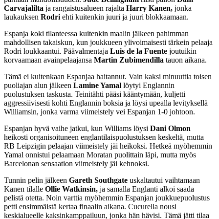
Carvajalilta
ja rangaistusalueen rajalta
Harry Kanen,
jonka
laukauksen
Rodri
ehti kuitenkin juuri ja juuri blokkaamaan.
Espanja koki tilanteessa kuitenkin maalin jälkeen pahimman
mahdollisen takaiskun, kun joukkueen ylivoimaisesti tärkein pelaaja
Rodri loukkaantui. Päävalmentaja
Luis de la Fuente
joutuikin
korvaamaan avainpelaajansa
Martin Zubimendilla
tauon aikana.
Tämä ei kuitenkaan Espanjaa haitannut. Vain kaksi minuuttia toisen
puoliajan alun jälkeen
Lamine Yamal
löytyi Englannin
puolustuksen taskusta. Teinitähti pääsi kääntymään, kuljetti
aggressiivisesti kohti Englannin boksia ja löysi upealla levityksellä
Williamsin, jonka varma viimeistely vei Espanjan 1-0 johtoon.
Espanjan hyvä vaihe jatkui, kun Williams löysi
Dani Olmon
heikosti organisoituneen englantilaispuolustuksen keskeltä, mutta
RB Leipzigin pelaajan viimeistely jäi heikoksi. Hetkeä myöhemmin
Yamal onnistui pelaamaan Moratan puolittain läpi, mutta myös
Barcelonan sensaation viimeistely jäi kehnoksi.
Tunnin pelin jälkeen
Gareth Southgate
uskaltautui vaihtamaan
Kanen tilalle
Ollie Watkinsin,
ja samalla Englanti alkoi saada
pelistä otetta. Noin varttia myöhemmin Espanjan joukkuepuolustus
petti ensimmäistä kertaa finaalin aikana. Cucurella nousi
keskialueelle kaksinkamppailuun, jonka hän hävisi. Tämä jätti tilaa