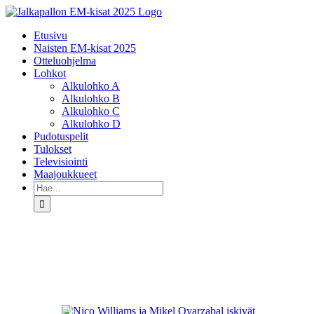
Skip
to
Etusivu
content
Naisten EM-kisat 2025
Otteluohjelma
Lohkot
Alkulohko A
Alkulohko B
Alkulohko C
Alkulohko D
Pudotuspelit
Tulokset
Televisiointi
Maajoukkueet
Etsi
...
Katso