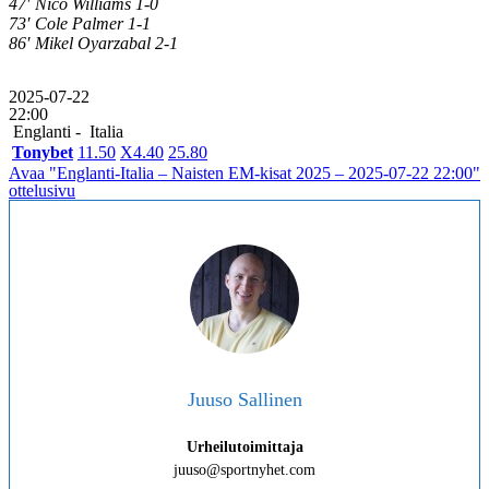
47′ Nico Williams 1-0
73′ Cole Palmer 1-1
86′ Mikel Oyarzabal 2-1
2025-07-22
22:00
Englanti -
Italia
Tonybet
1
1.50
X
4.40
2
5.80
Avaa "Englanti-Italia – Naisten EM-kisat 2025 – 2025-07-22 22:00"
ottelusivu
Juuso Sallinen
Urheilutoimittaja
juuso@sportnyhet.com