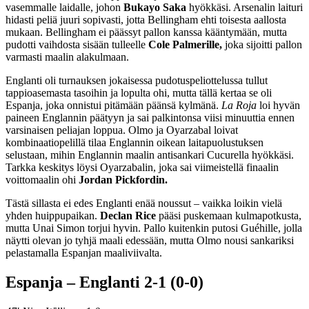
vasemmalle laidalle, johon
Bukayo Saka
hyökkäsi. Arsenalin laituri
hidasti peliä juuri sopivasti, jotta Bellingham ehti toisesta aallosta
mukaan. Bellingham ei päässyt pallon kanssa kääntymään, mutta
pudotti vaihdosta sisään tulleelle
Cole Palmerille,
joka sijoitti pallon
varmasti maalin alakulmaan.
Englanti oli turnauksen jokaisessa pudotuspeliottelussa tullut
tappioasemasta tasoihin ja lopulta ohi, mutta tällä kertaa se oli
Espanja, joka onnistui pitämään päänsä kylmänä.
La Roja
loi hyvän
paineen Englannin päätyyn ja sai palkintonsa viisi minuuttia ennen
varsinaisen peliajan loppua. Olmo ja Oyarzabal loivat
kombinaatiopelillä tilaa Englannin oikean laitapuolustuksen
selustaan, mihin Englannin maalin antisankari Cucurella hyökkäsi.
Tarkka keskitys löysi Oyarzabalin, joka sai viimeistellä finaalin
voittomaalin ohi
Jordan Pickfordin.
Tästä sillasta ei edes Englanti enää noussut – vaikka loikin vielä
yhden huippupaikan.
Declan Rice
pääsi puskemaan kulmapotkusta,
mutta Unai Simon torjui hyvin. Pallo kuitenkin putosi Guéhille, jolla
näytti olevan jo tyhjä maali edessään, mutta Olmo nousi sankariksi
pelastamalla Espanjan maaliviivalta.
Espanja – Englanti 2-1 (0-0)