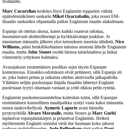
Hollanille.
Marc Cucurellan
keskitys löysi Englannin topparien välistä
epätodennäköisen sankarin
Mikel Oyarzabalin,
joka nousi EM-
finaalin sankariksi ohjaamalla pallon Englannin maalin alakulmaan.
Espanja oli ottelun alussa, kuten kaikki osasivat odottaa,
huomattavasti aloitteellisempi ja hyökkäävämpi joukkue. Jo
muutaman minuutin jälkeen yksi turnauksen nuorista tähdistä,
Nico
Williams,
pääsi henkilökohtaisen taitonsa ansiosta lähelle Englannin
maalia, mutta
John Stones
osoitti hienoa taistelutahtoa ja liukui
viimeistely-yrityksen kulmaksi.
Avausjakson ensimmäinen puolikas sujui täysin Espanjan
komennossa. Ennakko-odotuksen eivät pettäneet, sillä Espanja oli
se, joka halusi pelata ja ratkaista ottelun aktiivisella jalkapallolla.
Yllättäen neljän puolustajan linjalla finaaliin lähtenyt Englanti
puolestaan tyytyi ottamaan vastaan ja yritti rikkoa pelin rytmiä.
Englannin puolustussuunnitelma kuitenkin toimi, sillä Espanjan
ensimmäinen kunnollinen maalipaikka syntyi vasta kaksi minuuttia
ennen taukovihellystä.
Aymeric Laporte
avasi hienolla
pystysyötöllä
Alvaro Moratalle,
mutta Stones ja
Marc Guéhi
tuplasivat espanjalaiskärjen ja pelastivat Englannin. Hetkeä
myöhemmin Englanti onnistui vielä itse luomaan koko jakson
parhaan mahdollisuuden.
Jude Bellingham
riisti pallon
Dani