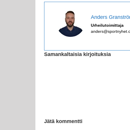
Anders Granstr
Urheilutoimittaja
anders@sportnyhet.
Samankaltaisia kirjoituksia
Jätä kommentti