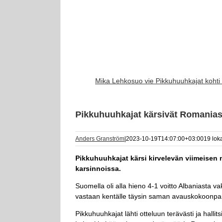
Mika Lehkosuo vie Pikkuhuuhkajat kohti 
Pikkuhuuhkajat kärsivät Romanias
Anders Granström
|
2023-10-19T14:07:00+03:00
19 lok
Pikkuhuuhkajat kärsi kirvelevän viimeisen
karsinnoissa.
Suomella oli alla hieno 4-1 voitto Albaniasta v
vastaan kentälle täysin saman avauskokoonpan
Pikkuhuuhkajat lähti otteluun terävästi ja halli