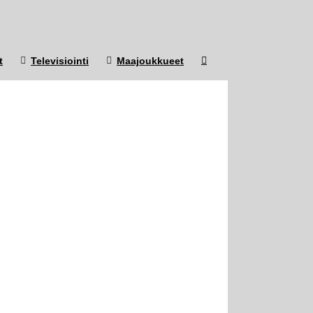
t
Televisiointi
Maajoukkueet