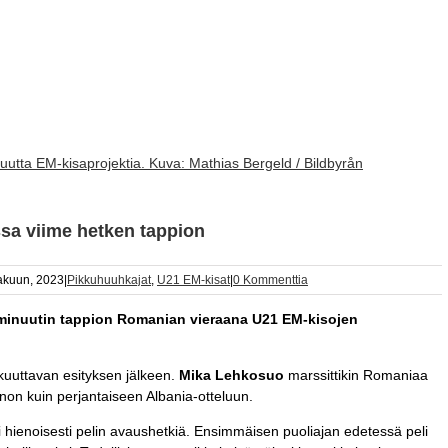
uutta EM-kisaprojektia. Kuva: Mathias Bergeld / Bildbyrån
sa viime hetken tappion
akuun, 2023
|
Pikkuhuuhkajat
,
U21 EM-kisat
|
0 Kommenttia
 minuutin tappion Romanian vieraana U21 EM-kisojen
akuuttavan esityksen jälkeen.
Mika Lehkosuo
marssittikin Romaniaa
on kuin perjantaiseen Albania-otteluun.
tsi hienoisesti pelin avaushetkiä. Ensimmäisen puoliajan edetessä peli