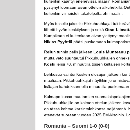
kuitenkin kääntyi enenevissä määrin Romanian h
pystynyt luomaan aivan ottelun alkuhetkillä
Oct
kuitenkin viimeisteli takatolpalta ohi maalin.
Myös toiselle jaksolle Pikkuhuuhkajat tuli teräv
lähetti hyvän keskityksen ja sekä
Otso Liimatt
Kumpikaan ei kuitenkaan aivan ylettynyt maal
Niklas Pyyhtiä
pääsi puskemaan kulmapotkus
Reilun tunnin pelin jälkeen
Louis Munteanu
pä
mutta veto suuntautui Pikkuhuuhkajien onneksi
Koski
lensi 78. minuutilla toisen keltaisen kor
Lehkosuo vaihtoi Kosken ulosajon jälkeen kent
maaliaan. Pikkuhuuhkajat näyttikin jo onnistu
lisäajan kahdeksannella minuutilla puskemaan
Kulmapotkussa muutamien suomalaispelaajien l
Pikkuhuuhkajille on kolmen ottelun jälkeen kasa
on tässä kohtaa karsintalohkonsa neljäntenä. K
etenevät suoraan vuoden 2025 EM-kisoihin. Lo
Romania – Suomi 1-0 (0-0)