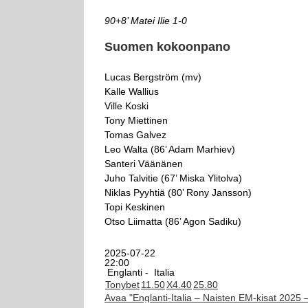
90+8’ Matei Ilie 1-0
Suomen kokoonpano
Lucas Bergström (mv)
Kalle Wallius
Ville Koski
Tony Miettinen
Tomas Galvez
Leo Walta (86’ Adam Marhiev)
Santeri Väänänen
Juho Talvitie (67’ Miska Ylitolva)
Niklas Pyyhtiä (80’ Rony Jansson)
Topi Keskinen
Otso Liimatta (86’ Agon Sadiku)
2025-07-22
22:00
Englanti -
Italia
Tonybet
1
1.50
X
4.40
2
5.80
Avaa "Englanti-Italia – Naisten EM-kisat 2025 