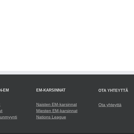
N-EM
EM-KARSINNAT
OTA YHTEYTTÄ
t
Naisten EM-karsinnat
Ota yhteyttä
ut
Miesten EM-karsinnat
punmyynti
Nations League