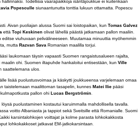
allinnaksi. Todellisia vaarapaikkoja isäntäjoukkue ei kuitenkaan
avia Popesculle
siunaantunutta tonttia lukuun ottamatta. Popescu
ästi. Aivan puoliajan alussa Suomi sai loistopaikan, kun
Tomas Galvez
a
että
Topi
Keskinen
olivat lähellä päästä jatkamaan pallon maaliin.
in editse viuhuvaan pelivälineeseen. Muutamaa minuuttia myöhemmin
ta, mutta
Razvan Sava
Romanian maalilla torjui.
äsi laukomaan täysin vapaasti Suomen rangaistusalueen rajalta,
 maalin ohi. Suomen iltapuhde hankaloitui entisestään, kun
Ville
tin saattelemana ulos.
älle lisää puolustusvoimaa ja käskytti joukkueensa varjelemaan omaa
van taistelemaan maalittoman tasapelin, kunnes
Matei Ilie
pääsi
 kulmapotkusta pallon ohi
Lucas Bergströmin
.
öysä puolustaminen kostautui karuimmalla mahdollisella tavalla.
ssa voitto Albaniasta ja tappiot sekä Sveitsille että Romanialle. Suomi
aikki karsintalohkojen voittajat ja kolme parasta lohkokakkosta
put lohkokakkoset jatkavat EM-jatkokarsintaan.