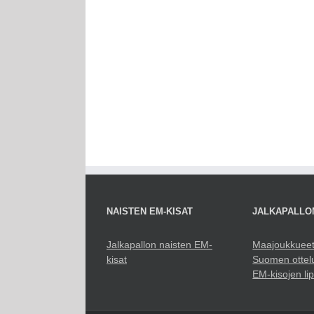
NAISTEN EM-KISAT
JALKAPALLO
Jalkapallon naisten EM-
Maajoukkuee
kisat
Suomen ottel
EM-kisojen li