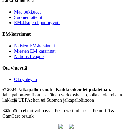
Jalkapallon-EM
Maajoukkueet
Suomen ottelut
EM-kisojen lipunmyynti
EM-karsinnat
Naisten EM-karsinnat
Miesten EM-karsinnat
Nations League
Ota yhteyttä
Ota yhteyttä
© 2024 Jalkapallon-em.fi | Kaikki oikeudet pidätetään.
Jalkapallon-em.fi on itsenäinen verkkosivusto, jolla ei ole mitään
linkkejä UEFA: han tai Suomen jalkapalloliittoon
Säännöt ja ehdot voimassa | Pelaa vastuullisesti | Peluuri.fi &
GamCare.org.uk