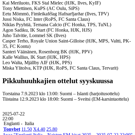
Kai Meriluoto, FKS Stal Mielec (HJK, Ilves, KyIF)
Tony Miettinen, KuPS (AC Oulu, SiPS)
Eetu Mömmö, Fimleikafélag Hafnarfjarðar (Ilves, TPV)
Jussi Niska, FC Inter (RoPS, FC Santa Claus)
Niklas Pyyhtiä, Ternana Calcio (FC Honka, TPS, TuNL)
Agon Sadiku, IK Start (FC Honka, HJK, HJS)
Juho Talvitie, Lommel SK (Ilves)
Casper Terho, Royale Union Saint-Gilloise (HJK, MPS, Valtti, PK-
35, FC Kontu)
Santeri Väänänen, Rosenborg BK (HJK, PPV)
Kalle Wallius, IK Start (HJK, HPS)
Leo Walta, Mjällby AIF (HJK, PPS)
Miska Ylitolva, KTP (HJK, RoPS, FC Santa Claus, Tervarit)
Pikkuhuuhkajien ottelut syyskuussa
Torstaina 7.9.2023 klo 13:00: Suomi – Islanti (harjoitusottelu)
Tiistaina 12.9.2023 klo 18:00: Suomi – Sveitsi (EM-karsintaottelu)
2025-07-22
22:00
Englanti -
Italia
Tonybet
1
1.50
X
4.40
2
5.80
Avaa "Englanti-Italia – Naisten EM-kisat 2025 – 2025-07-22 22:00"