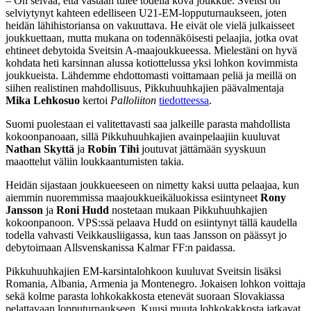
– On selvää, että vastaan tulee todella kova joukkue. Sveitsi on
selviytynyt kahteen edelliseen U21-EM-lopputurnaukseen, joten
heidän lähihistoriansa on vakuuttava. He eivät ole vielä julkaisseet
joukkuettaan, mutta mukana on todennäköisesti pelaajia, jotka ovat
ehtineet debytoida Sveitsin A-maajoukkueessa. Mielestäni on hyvä
kohdata heti karsinnan alussa kotiottelussa yksi lohkon kovimmista
joukkueista. Lähdemme ehdottomasti voittamaan peliä ja meillä on
siihen realistinen mahdollisuus, Pikkuhuuhkajien päävalmentaja
Mika
Lehkosuo
kertoi
Palloliiton
tiedotteessa
.
Suomi puolestaan ei valitettavasti saa jalkeille parasta mahdollista
kokoonpanoaan, sillä Pikkuhuuhkajien avainpelaajiin kuuluvat
Nathan Skyttä
ja
Robin Tihi
joutuvat jättämään syyskuun
maaottelut väliin loukkaantumisten takia.
Heidän sijastaan joukkueeseen on nimetty kaksi uutta pelaajaa, kun
aiemmin nuoremmissa maajoukkueikäluokissa esiintyneet
Rony
Jansson
ja
Roni
Hudd
nostetaan mukaan Pikkuhuuhkajien
kokoonpanoon. VPS:ssä pelaava Hudd on esiintynyt tällä kaudella
todella vahvasti Veikkausliigassa, kun taas Jansson on päässyt jo
debytoimaan Allsvenskanissa Kalmar FF:n paidassa.
Pikkuhuuhkajien EM-karsintalohkoon kuuluvat Sveitsin lisäksi
Romania, Albania, Armenia ja Montenegro. Jokaisen lohkon voittaja
sekä kolme parasta lohkokakkosta etenevät suoraan Slovakiassa
pelattavaan lopputurnaukseen. Kuusi muuta lohkokakkosta jatkavat