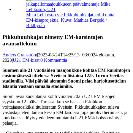
kuvaa
isompana
Mika Lehkosuo vie Pikkuhuuhkajat kohti uutta
EM-kisaprojektia. Kuva: Mathias Bergeld /
Bildbyrån
Pikkuhuuhkajat nimetty EM-karsintojen
avausotteluun
Anders Granström
|
2023-08-24T14:25:13+03:00
24 elokuun,
2023
|
U21 EM-kisat
|
0 Kommenttia
Suomen alle 21-vuotiaiden maajoukkue kohtaa EM-karsintojen
ensimmäisessä ottelussa Sveitsin tiistaina 12.9. Turun Veritas
stadionilla. Viisi päivää aiemmin Suomi pelaa harjoitusottelun
Islantia vastaan samalla stadionilla.
Suomi avaa karsintansa kohti vuoden 2025 U21 EM-kisojen
syyskuun 12. päivä Turussa, kun se haastaa F-lohkon
voittajasuosikiksi tituleeratun Sveitsin. Pikkuhuuhkajien tuleva
vastustaja eteni tämän kesän EM-kisoissa jopa puolivälieriin asti, ja
joukkueesta löytyy edelleen muutamia U21 EM-kisoissa nähtyjä
pelaajia.