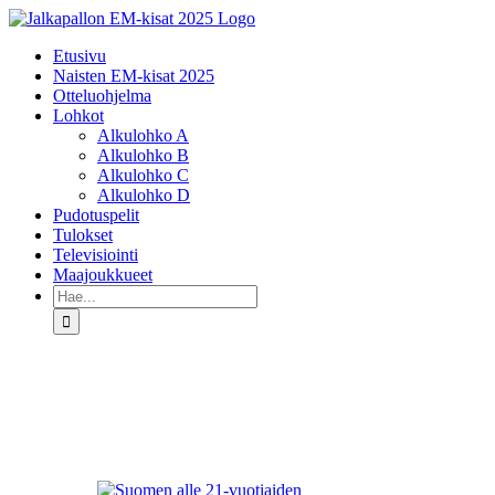
Skip
to
Etusivu
content
Naisten EM-kisat 2025
Otteluohjelma
Lohkot
Alkulohko A
Alkulohko B
Alkulohko C
Alkulohko D
Pudotuspelit
Tulokset
Televisiointi
Maajoukkueet
Etsi
...
Katso