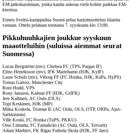
EM-jatkokarsintaan, jonka kautta aukeaa vielä kolme paikkaa EM-
kisoissa.
Ennen Sveitsi-kamppailua Suomi pelaa harjoitusottelun Islantia
vastaan. Ottelu pelataan torstaina 7. syyskuuta klo 13:00.
Pikkuhuuhkajien joukkue syyskuun
maaotteluihin (suluissa aiemmat seurat
Suomessa)
Lucas Bergström (mv), Chelsea FC (TPS, Pargas IF)
Elmo Henriksson (mv), IFK Mariehamn (HJK, KyIF)
Lasse Schulz (mv), Viborg FF (FC Honka, HJK, KäPa, HyPS)
Tomas Galvez, Manchester City
Roni Hudd, VPS
Rony Jansson, Kalmar FF (HJK, GrIFK)
Jere Kallinen, AC Oulu (OLS)
Topi Keskinen, HJK (MP)
Miika Koskela, Tromsø IL (AC Oulu, OLS, OTP, ORPa, Ajax-
Sarkkiranta)
Ville Koski, FC Honka (TuPS, PKKU)
Otso Liimatta, FC Famalicão (AC Oulu, OLS, Tervarit)
Adam Marhiev, FK Rīgas Futbola Skola (HJK, FF Jaro)