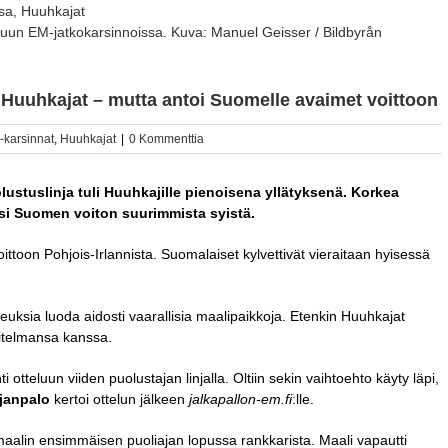
uun EM-jatkokarsinnoissa. Kuva: Manuel Geisser / Bildbyrån
i Huuhkajat – mutta antoi Suomelle avaimet voittoon
karsinnat
,
Huuhkajat
|
0 Kommenttia
lustuslinja tuli Huuhkajille pienoisena yllätyksenä. Korkea
yksi Suomen voiton suurimmista syistä.
ittoon Pohjois-Irlannista. Suomalaiset kylvettivät vieraitaan hyisessä
euksia luoda aidosti vaarallisia maalipaikkoja. Etenkin Huuhkajat
itelmansa kanssa.
ti otteluun viiden puolustajan linjalla. Oltiin sekin vaihtoehto käyty läpi,
janpalo
kertoi ottelun jälkeen
jalkapallon-em.fi
:lle.
aalin ensimmäisen puoliajan lopussa rankkarista. Maali vapautti