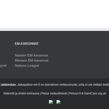
M
EM-KARSINNAT
Naisten EM-karsinnat
Miesten EM-karsinnat
yynti
Nations League
t pidätetään.
Jalkapallon-em.fi on itsenäinen verkkosivusto, jolla ei ole mitään link
Säännöt ja ehdot voimassa | Pelaa vastuullisesti | Peluuri.fi & GamCare.org.uk