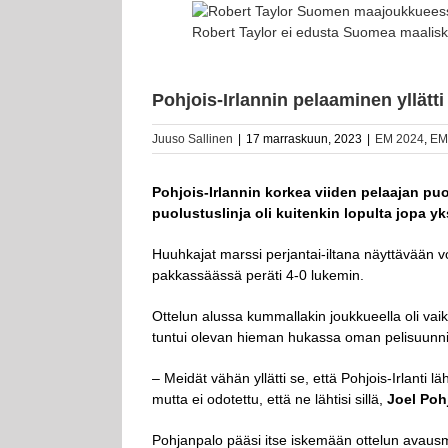
Katso
kuvaa
Robert Taylor ei edusta Suomea maalisk
isompana
Pohjois-Irlannin pelaaminen yllätt
Juuso Sallinen
|
17 marraskuun, 2023
|
EM 2024
,
EM-
Pohjois-Irlannin korkea viiden pelaajan puo
puolustuslinja oli kuitenkin lopulta jopa 
Huuhkajat marssi perjantai-iltana näyttävään vo
pakkassäässä peräti 4-0 lukemin.
Ottelun alussa kummallakin joukkueella oli vaik
tuntui olevan hieman hukassa oman pelisuunn
– Meidät vähän yllätti se, että Pohjois-Irlanti läh
mutta ei odotettu, että ne lähtisi sillä,
Joel Poh
Pohjanpalo pääsi itse iskemään ottelun avausm