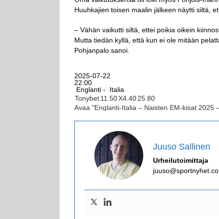
Huuhkajien toisen maalin jälkeen näytti siltä, e
– Vähän vaikutti siltä, ettei poikia oikein kiinno
Mutta tiedän kyllä, että kun ei ole mitään pelat
Pohjanpalo sanoi.
2025-07-22
22:00
Englanti -
Italia
Tonybet
1
1.50
X
4.40
2
5.80
Avaa "Englanti-Italia – Naisten EM-kisat 2025 
Juuso Sallinen
Urheilutoimittaja
juuso@sportnyhet.c