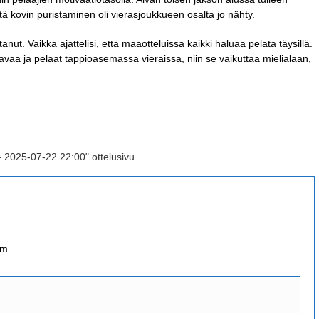
ttä kovin puristaminen oli vierasjoukkueen osalta jo nähty.
stanut. Vaikka ajattelisi, että maaotteluissa kaikki haluaa pelata täysillä.
tavaa ja pelaat tappioasemassa vieraissa, niin se vaikuttaa mielialaan,
– 2025-07-22 22:00" ottelusivu
om