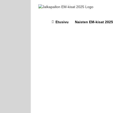
Skip
to
content
Etusivu
Naisten EM-kisat 2025