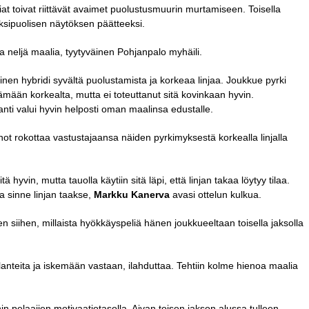
iat toivat riittävät avaimet puolustusmuurin murtamiseen. Toisella
yksipuolisen näytöksen päätteeksi.
lta neljä maalia, tyytyväinen Pohjanpalo myhäili.
uinen hybridi syvältä puolustamista ja korkeaa linjaa. Joukkue pyrki
ämään korkealta, mutta ei toteuttanut sitä kovinkaan hyvin.
anti valui hyvin helposti oman maalinsa edustalle.
einot rokottaa vastustajaansa näiden pyrkimyksestä korkealla linjalla
hyvin, mutta tauolla käytiin sitä läpi, että linjan takaa löytyy tilaa.
da sinne linjan taakse,
Markku Kanerva
avasi ottelun kulkua.
en siihen, millaista hyökkäyspeliä hänen joukkueeltaan toisella jaksolla
tilanteita ja iskemään vastaan, ilahduttaa. Tehtiin kolme hienoa maalia
n pelaajien motivaatiotasolla. Aivan toisen jakson alussa tulleen