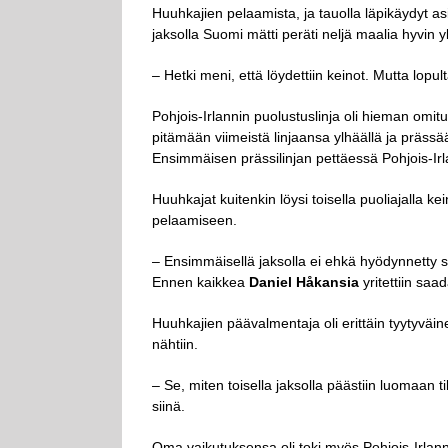
Huuhkajien pelaamista, ja tauolla läpikäydyt as
jaksolla Suomi mätti peräti neljä maalia hyvin 
– Hetki meni, että löydettiin keinot. Mutta lopu
Pohjois-Irlannin puolustuslinja oli hieman omit
pitämään viimeistä linjaansa ylhäällä ja prässä
Ensimmäisen prässilinjan pettäessä Pohjois-Irl
Huuhkajat kuitenkin löysi toisella puoliajalla k
pelaamiseen.
– Ensimmäisellä jaksolla ei ehkä hyödynnetty sitä 
Ennen kaikkea
Daniel Håkansia
yritettiin saa
Huuhkajien päävalmentaja oli erittäin tyytyväin
nähtiin.
– Se, miten toisella jaksolla päästiin luomaan 
siinä.
Oma vaikutuksensa oli toki myös Pohjois-Irlanni