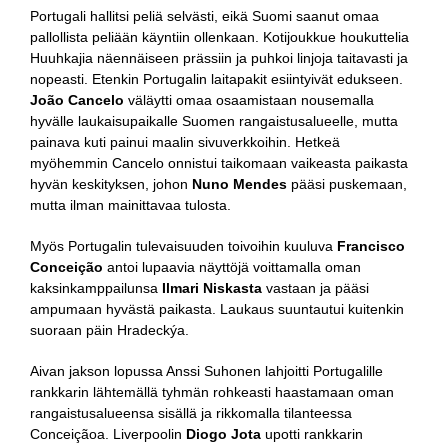
Portugali hallitsi peliä selvästi, eikä Suomi saanut omaa
pallollista peliään käyntiin ollenkaan. Kotijoukkue houkuttelia
Huuhkajia näennäiseen prässiin ja puhkoi linjoja taitavasti ja
nopeasti. Etenkin Portugalin laitapakit esiintyivät edukseen.
João Cancelo
väläytti omaa osaamistaan nousemalla
hyvälle laukaisupaikalle Suomen rangaistusalueelle, mutta
painava kuti painui maalin sivuverkkoihin. Hetkeä
myöhemmin Cancelo onnistui taikomaan vaikeasta paikasta
hyvän keskityksen, johon
Nuno Mendes
pääsi puskemaan,
mutta ilman mainittavaa tulosta.
Myös Portugalin tulevaisuuden toivoihin kuuluva
Francisco
Conceição
antoi lupaavia näyttöjä voittamalla oman
kaksinkamppailunsa
Ilmari Niskasta
vastaan ja pääsi
ampumaan hyvästä paikasta. Laukaus suuntautui kuitenkin
suoraan päin Hradeckýa.
Aivan jakson lopussa Anssi Suhonen lahjoitti Portugalille
rankkarin lähtemällä tyhmän rohkeasti haastamaan oman
rangaistusalueensa sisällä ja rikkomalla tilanteessa
Conceiçãoa. Liverpoolin
Diogo Jota
upotti rankkarin