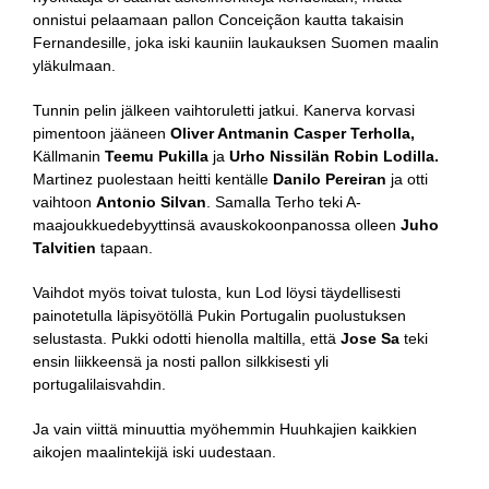
onnistui pelaamaan pallon Conceiçãon kautta takaisin
Fernandesille, joka iski kauniin laukauksen Suomen maalin
yläkulmaan.
Tunnin pelin jälkeen vaihtoruletti jatkui. Kanerva korvasi
pimentoon jääneen
Oliver Antmanin Casper Terholla,
Källmanin
Teemu Pukilla
ja
Urho Nissilän Robin Lodilla.
Martinez puolestaan heitti kentälle
Danilo Pereiran
ja otti
vaihtoon
Antonio Silvan
. Samalla Terho teki A-
maajoukkuedebyyttinsä avauskokoonpanossa olleen
Juho
Talvitien
tapaan.
Vaihdot myös toivat tulosta, kun Lod löysi täydellisesti
painotetulla läpisyötöllä Pukin Portugalin puolustuksen
selustasta. Pukki odotti hienolla maltilla, että
Jose Sa
teki
ensin liikkeensä ja nosti pallon silkkisesti yli
portugalilaisvahdin.
Ja vain viittä minuuttia myöhemmin Huuhkajien kaikkien
aikojen maalintekijä iski uudestaan.