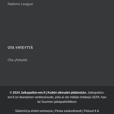
Nations League
OTA YHTEYTTÄ
Ota yhteyttä
© 2024 Jalkapallon-em.fi | Kaikki oikeudet pidätetään.
Jalkapallon-
em.fi on itsenäinen verkkosivusto, jolla ei ole mitään linkkejä UEFA: han
tai Suomen jalkapalloliittoon
Säännöt ja ehdot voimassa | Pelaa vastuullisesti | Peluuri.fi &