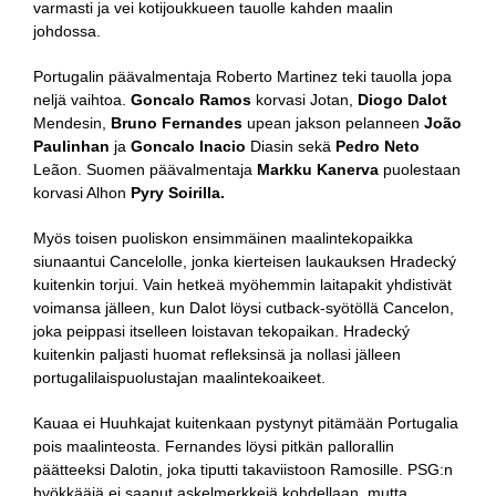
varmasti ja vei kotijoukkueen tauolle kahden maalin
johdossa.
Portugalin päävalmentaja Roberto Martinez teki tauolla jopa
neljä vaihtoa.
Goncalo Ramos
korvasi Jotan,
Diogo Dalot
Mendesin,
Bruno Fernandes
upean jakson pelanneen
João
Paulinhan
ja
Goncalo Inacio
Diasin sekä
Pedro Neto
Leãon. Suomen päävalmentaja
Markku Kanerva
puolestaan
korvasi Alhon
Pyry Soirilla.
Myös toisen puoliskon ensimmäinen maalintekopaikka
siunaantui Cancelolle, jonka kierteisen laukauksen Hradecký
kuitenkin torjui. Vain hetkeä myöhemmin laitapakit yhdistivät
voimansa jälleen, kun Dalot löysi cutback-syötöllä Cancelon,
joka peippasi itselleen loistavan tekopaikan. Hradecký
kuitenkin paljasti huomat refleksinsä ja nollasi jälleen
portugalilaispuolustajan maalintekoaikeet.
Kauaa ei Huuhkajat kuitenkaan pystynyt pitämään Portugalia
pois maalinteosta. Fernandes löysi pitkän pallorallin
päätteeksi Dalotin, joka tiputti takaviistoon Ramosille. PSG:n
hyökkääjä ei saanut askelmerkkejä kohdellaan, mutta