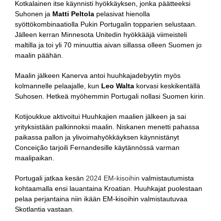
Kotkalainen itse käynnisti hyökkäyksen, jonka päätteeksi
Suhonen ja
Matti Peltola
pelasivat hienolla
syöttökombinaatiolla Pukin Portugalin topparien selustaan.
Jälleen kerran Minnesota Unitedin hyökkääjä viimeisteli
maltilla ja toi yli 70 minuuttia aivan sillassa olleen Suomen jo
maalin päähän.
Maalin jälkeen Kanerva antoi huuhkajadebyytin myös
kolmannelle pelaajalle, kun
Leo Walta
korvasi keskikentällä
Suhosen. Hetkeä myöhemmin Portugali nollasi Suomen kirin.
Kotijoukkue aktivoitui Huuhkajien maalien jälkeen ja sai
yrityksistään palkinnoksi maalin. Niskanen menetti pahassa
paikassa pallon ja ylivoimahyökkäyksen käynnistänyt
Conceição tarjoili Fernandesille käytännössä varman
maalipaikan.
Portugali jatkaa kesän
2024 EM-kisoihin
valmistautumista
kohtaamalla ensi lauantaina Kroatian. Huuhkajat puolestaan
pelaa perjantaina niin ikään EM-kisoihin valmistautuvaa
Skotlantia vastaan.