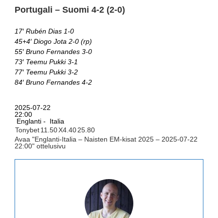
Portugali – Suomi 4-2 (2-0)
17′ Rubén Dias 1-0
45+4′ Diogo Jota 2-0 (rp)
55′ Bruno Fernandes 3-0
73′ Teemu Pukki 3-1
77′ Teemu Pukki 3-2
84′ Bruno Fernandes 4-2
2025-07-22
22:00
Englanti -
Italia
Tonybet
1
1.50
X
4.40
2
5.80
Avaa "Englanti-Italia – Naisten EM-kisat 2025 – 2025-07-22
22:00" ottelusivu