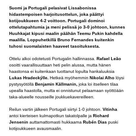
Suomi ja Portugali pelasivat Lissabonissa
hidastempoisen harjoitusottelun, joka päättyi
kotijoukkueen 4-2 voittoon. Portugali dominoi
ottelutapahtumia ja meni pelissä jo 3-0 johtoon, kunnes
Huuhkajat kipusi maalin päähän Teemu Pukin kahdella
maalilla. Loppuhetkillä Bruno Fernandes kuitenkin
tuhosi suomalaisten haaveet tasoituksesta.
Ottelu alkoi odotetusti Portugalin hallinnassa.
Rafael Leão
osoitti vaarallisuuttaan heti pelin alussa, mutta hänen
haastonsa ei kuitenkaan tuottanut lopulta hankaluuksia
Lukas Hradeckýlle.
Hetkeä myöhemmin
Nikolai Alho
löysi
pystysyötöllä
Benjamin Källmanin,
joka loi itselleen tilaa
upealla haastolla, mutta ei onnistunut pelaamaan syöttöään
taka-alueelle nousseille joukkuekavereilleen.
Reilun vartin jälkeen Portugali siirtyi 1-0 johtoon.
Vitinha
antoi kierteisen kulmapotkun takatolpalle ja
Richard
Jensenin
auttamattomasti hukkaama
Rubén Dias
puski
kotijoukkueen avausmaalin.