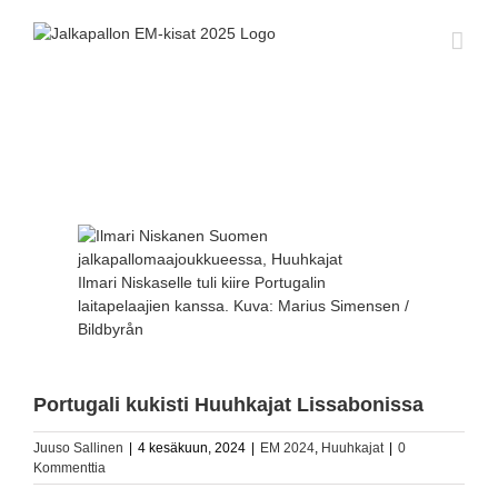
Skip
to
content
Katso
kuvaa
isompana
Ilmari Niskaselle tuli kiire Portugalin
laitapelaajien kanssa. Kuva: Marius Simensen /
Bildbyrån
Portugali kukisti Huuhkajat Lissabonissa
Juuso Sallinen
|
4 kesäkuun, 2024
|
EM 2024
,
Huuhkajat
|
0
Kommenttia