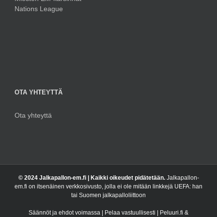
Nations League
OTA YHTEYTTÄ
Ota yhteyttä
© 2024 Jalkapallon-em.fi | Kaikki oikeudet pidätetään.
Jalkapallon-
em.fi on itsenäinen verkkosivusto, jolla ei ole mitään linkkejä UEFA: han
tai Suomen jalkapalloliittoon
Säännöt ja ehdot voimassa | Pelaa vastuullisesti | Peluuri.fi &