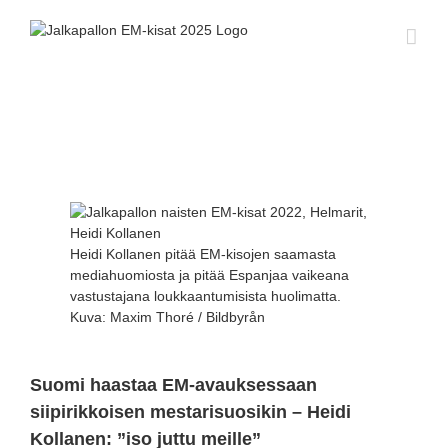
Skip
to
content
Katso
kuvaa
isompana
Heidi Kollanen pitää EM-kisojen saamasta
mediahuomiosta ja pitää Espanjaa vaikeana
vastustajana loukkaantumisista huolimatta.
Kuva: Maxim Thoré / Bildbyrån
Suomi haastaa EM-avauksessaan
siipirikkoisen mestarisuosikin – Heidi
Kollanen: ”iso juttu meille”