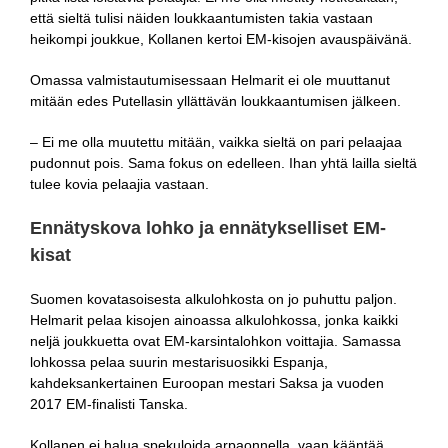
että sieltä tulisi näiden loukkaantumisten takia vastaan
heikompi joukkue, Kollanen kertoi EM-kisojen avauspäivänä.
Omassa valmistautumisessaan Helmarit ei ole muuttanut
mitään edes Putellasin yllättävän loukkaantumisen jälkeen.
– Ei me olla muutettu mitään, vaikka sieltä on pari pelaajaa
pudonnut pois. Sama fokus on edelleen. Ihan yhtä lailla sieltä
tulee kovia pelaajia vastaan.
Ennätyskova lohko ja ennätykselliset EM-
kisat
Suomen kovatasoisesta alkulohkosta on jo puhuttu paljon.
Helmarit pelaa kisojen ainoassa alkulohkossa, jonka kaikki
neljä joukkuetta ovat EM-karsintalohkon voittajia. Samassa
lohkossa pelaa suurin mestarisuosikki Espanja,
kahdeksankertainen Euroopan mestari Saksa ja vuoden
2017 EM-finalisti Tanska.
Kollanen ei halua spekuloida arpaonnella, vaan kääntää