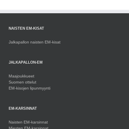
NAISTEN EM-KISAT
Jalkapallon naisten EM-kisat
JALKAPALLON-EM
Maajoukkueet
Suomen ottelut
EM-kisojen lipunmyynti
EM-KARSINNAT
Naisten EM-karsinnat
Miesten EM-karsinnat