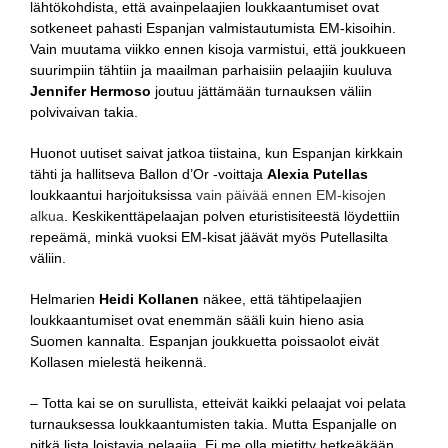
lähtökohdista, että avainpelaajien loukkaantumiset ovat
sotkeneet pahasti Espanjan valmistautumista EM-kisoihin.
Vain muutama viikko ennen kisoja varmistui, että joukkueen
suurimpiin tähtiin ja maailman parhaisiin pelaajiin kuuluva
Jennifer Hermoso
joutuu jättämään turnauksen väliin
polvivaivan takia.
Huonot uutiset saivat jatkoa tiistaina, kun Espanjan kirkkain
tähti ja hallitseva Ballon d’Or -voittaja
Alexia Putellas
loukkaantui harjoituksissa
vain päivää ennen EM-kisojen
alkua
. Keskikenttäpelaajan polven eturistisiteestä löydettiin
repeämä, minkä vuoksi EM-kisat jäävät myös Putellasilta
väliin.
Helmarien
Heidi Kollanen
näkee, että tähtipelaajien
loukkaantumiset ovat enemmän sääli kuin hieno asia
Suomen kannalta. Espanjan joukkuetta poissaolot eivät
Kollasen mielestä heikennä.
– Totta kai se on surullista, etteivät kaikki pelaajat voi pelata
turnauksessa loukkaantumisten takia. Mutta Espanjalle on
pitkä lista loistavia pelaajia. Ei me olla mietitty hetkeäkään,