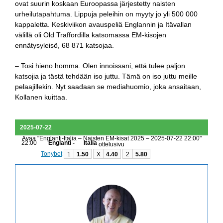
ovat suurin koskaan Euroopassa järjestetty naisten
urheilutapahtuma. Lippuja peleihin on myyty jo yli 500 000
kappaletta. Keskiviikon avauspeliä Englannin ja Itävallan
välillä oli Old Traffordilla katsomassa EM-kisojen
ennätysyleisö, 68 871 katsojaa.
– Tosi hieno homma. Olen innoissani, että tulee paljon
katsojia ja tästä tehdään iso juttu. Tämä on iso juttu meille
pelaajillekin. Nyt saadaan se mediahuomio, joka ansaitaan,
Kollanen kuittaa.
2025-07-22
Avaa "Englanti-Italia – Naisten EM-kisat 2025 – 2025-07-22 22:00"
22:00
Englanti -
Italia
ottelusivu
Tonybet
1
1.50
X
4.40
2
5.80