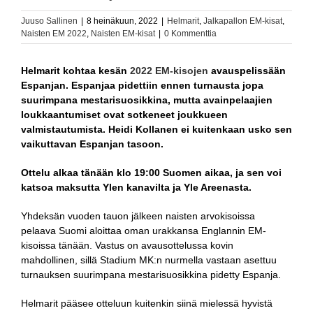
Juuso Sallinen
|
8 heinäkuun, 2022
|
Helmarit
,
Jalkapallon EM-kisat
,
Naisten EM 2022
,
Naisten EM-kisat
|
0 Kommenttia
Helmarit kohtaa kesän
2022 EM-kisojen
avauspelissään
Espanjan. Espanjaa pidettiin ennen turnausta jopa
suurimpana mestarisuosikkina, mutta avainpelaajien
loukkaantumiset ovat sotkeneet joukkueen
valmistautumista. Heidi Kollanen ei kuitenkaan usko sen
vaikuttavan Espanjan tasoon.
Ottelu alkaa tänään klo 19:00 Suomen aikaa, ja sen voi
katsoa maksutta Ylen kanavilta ja Yle Areenasta.
Yhdeksän vuoden tauon jälkeen naisten arvokisoissa
pelaava Suomi aloittaa oman urakkansa Englannin EM-
kisoissa tänään. Vastus on avausottelussa kovin
mahdollinen, sillä Stadium MK:n nurmella vastaan asettuu
turnauksen suurimpana mestarisuosikkina pidetty Espanja.
Helmarit pääsee otteluun kuitenkin siinä mielessä hyvistä