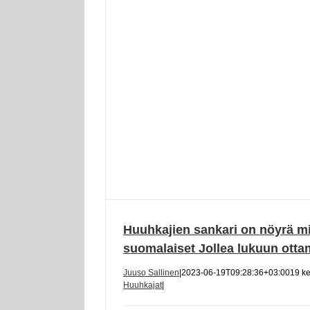
Huuhkajien sankari on nöyrä mi
suomalaiset Jollea lukuun otta
Juuso Sallinen
|
2023-06-19T09:28:36+03:00
19 k
Huuhkajat
|