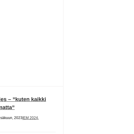
es – ”kuten kaikki
matta”
esäkuun, 2023
|
EM 2024
,