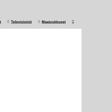
t
Televisiointi
Maajoukkueet