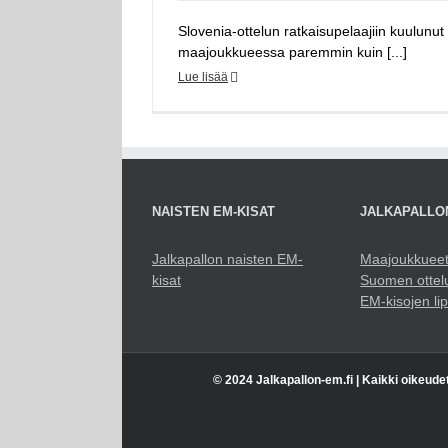
Slovenia-ottelun ratkaisupelaajiin kuulunut
maajoukkueessa paremmin kuin [...]
Lue lisää
NAISTEN EM-KISAT
JALKAPALLO
Jalkapallon naisten EM-
Maajoukkuee
kisat
Suomen ottel
EM-kisojen li
© 2024 Jalkapallon-em.fi | Kaikki oikeude