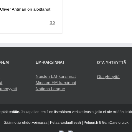
 Oliver Antman on aloittanut
0
N-EM
EM-KARSINNAT
OTA YHTEYTTÄ
t
Naisten EM-karsinnat
Ota yhteyttä
ut
Miesten EM-karsinnat
punmyynti
Nations League
t pidätetään.
Jalkapallon-em.fi on itsenäinen verkkosivusto, jolla ei ole mitään link
Säännöt ja ehdot voimassa | Pelaa vastuullisesti | Peluuri.fi & GamCare.org.uk