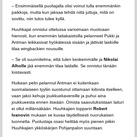
– Ensimmäisellä puoliajalla olisi voinut tulla enemmänkin
paikkoja, mutta kun jaksaa tehdä niitä juttuja, mitä on
sovittu, niin tulos tulee kyllä.
Huuhkajat onnistui ottelussa varioimaan muotoaan
hienosti, kun enemmän laitakaistoilla pelanneet Pukki ja
Antman leikkasivat hyökätessä sisään ja jättivät laidoille
tilaa wingbackien nousuille.
– Se oli suunnitelma, että tulen keskemmälle ja
Nikolai
Alholle
jää enemmän tilaa laidalle. Se onnistui tänään
loistavasti.
Huikean pelin pelannut Antman ei kuitenkaan
suomalaiseen tyyliin suostunut ottamaan kiitosta itselleen,
vaan jakoi kehuja joukkuekavereille ja puhui aina
joukkueesta ennen itseään. Omista saavutuksistaan laituri
ei ollut millänsäkään. Huuhkajien topparin
Robert
Ivanovin
mukaan se kuvaa täydellisesti nuorukaisen
luonnetta. Puolustaja osasi heittää myös pienen piikin
Huuhkajien ykköskärjen Pohjanpalon suuntaan.