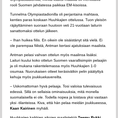
rooli Suomen jahdatessa paikkaa EM-kisoissa.
Tunnelma Olympiastadionilla oli perjantaina mahtava,
kenties paras koskaan Huuhkajien ottelussa. Tuon yleisön
räjäyttäminen suoraan huutoon veti 21-vuotiaan laiturin
sanattomaksi ottelun jälkeen.
– Ihan huikea fiilis. En oikein ole sisäistänyt sitä vielä. Ei
ole parempaa fiilistä, Antman kertasi ajatuksiaan maalista.
Antman pelasi vahvan ottelun myös maalinsa lisäksi.
Laituri kuului koko ottelun Suomen vaarallisimpiin pelaajiin
ja oli mukana rakentelemassa myös Huuhkajien 1-0
osumaa. Nuorukaisen otteet keräsivätkin pelin päätyttyä
kehuja myös joukkuekavereilta.
– Uskomattoman hyvä pelaaja. Tosi valoisa tulevaisuus
edessä. Sillä on sellaisia ominaisuuksia, mitä monella
suomalaisella ei ole. Todella nopea ja loistava yksi vastaan
yksi -tilanteissa. Kiva, että hän pelaa meidän joukkueessa,
Kaan Kairinen
myhäili.
Huuhkajien kaikkien aikojen maalintekijä
Teemu Pukki