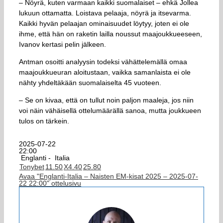
– Nöyrä, kuten varmaan kaikki suomalaiset – ehkä Jollea
lukuun ottamatta. Loistava pelaaja, nöyrä ja itsevarma.
Kaikki hyvän pelaajan ominaisuudet löytyy, joten ei ole
ihme, että hän on raketin lailla noussut maajoukkueeseen,
Ivanov kertasi pelin jälkeen.
Antman osoitti analyysin todeksi vähättelemällä omaa
maajoukkueuran aloitustaan, vaikka samanlaista ei ole
nähty yhdeltäkään suomalaiselta 45 vuoteen.
– Se on kivaa, että on tullut noin paljon maaleja, jos niin
voi näin vähäisellä ottelumäärällä sanoa, mutta joukkueen
tulos on tärkein.
2025-07-22
22:00
Englanti -
Italia
Tonybet
1
1.50
X
4.40
2
5.80
Avaa "Englanti-Italia – Naisten EM-kisat 2025 – 2025-07-
22 22:00" ottelusivu