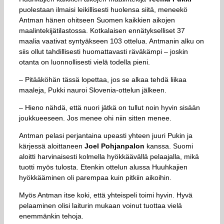
puolestaan ilmaisi leikillisesti huolensa siitä, meneekö
Antman hänen ohitseen Suomen kaikkien aikojen
maalintekijätilastossa. Kotkalaisen ennätykselliset 37
maalia vaativat syntyäkseen 103 ottelua. Antmanin alku on
siis ollut tahdillisesti huomattavasti räväkämpi – joskin
otanta on luonnollisesti vielä todella pieni.
– Pitääköhän tässä lopettaa, jos se alkaa tehdä liikaa
maaleja, Pukki nauroi Slovenia-ottelun jälkeen.
– Hieno nähdä, että nuori jätkä on tullut noin hyvin sisään
joukkueeseen. Jos menee ohi niin sitten menee.
Antman pelasi perjantaina upeasti yhteen juuri Pukin ja
kärjessä aloittaneen
Joel Pohjanpalon
kanssa. Suomi
aloitti harvinaisesti kolmella hyökkäävällä pelaajalla, mikä
tuotti myös tulosta. Etenkin ottelun alussa Huuhkajien
hyökkääminen oli parempaa kuin pitkiin aikoihin.
Myös Antman itse koki, että yhteispeli toimi hyvin. Hyvä
pelaaminen olisi laiturin mukaan voinut tuottaa vielä
enemmänkin tehoja.