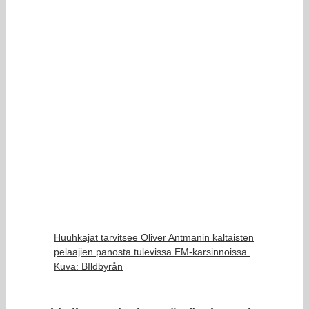
Huuhkajat tarvitsee Oliver Antmanin kaltaisten
pelaajien panosta tulevissa EM-karsinnoissa.
Kuva: BIldbyrån