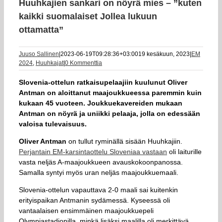
Huuhkajien sankari on nöyrä mies – ”kuten
kaikki suomalaiset Jollea lukuun
ottamatta”
Juuso Sallinen
|
2023-06-19T09:28:36+03:00
19 kesäkuun, 2023
|
EM
2024
,
Huuhkajat
|
0 Kommenttia
Slovenia-ottelun ratkaisupelaajiin kuulunut Oliver
Antman on aloittanut maajoukkueessa paremmin kuin
kukaan 45 vuoteen. Joukkuekavereiden mukaan
Antman on nöyrä ja uniikki pelaaja, jolla on edessään
valoisa tulevaisuus.
Oliver Antman
on tullut ryminällä sisään Huuhkajiin.
Perjantain EM-karsintaottelu Sloveniaa vastaan
oli laiturille
vasta neljäs A-maajoukkueen avauskokoonpanossa.
Samalla syntyi myös uran neljäs maajoukkuemaali.
Slovenia-ottelun vapauttava 2-0 maali sai kuitenkin
erityispaikan Antmanin sydämessä. Kyseessä oli
vantaalaisen ensimmäinen maajoukkuepeli
Olympiastadionilla, minkä lisäksi maalilla oli merkittävä