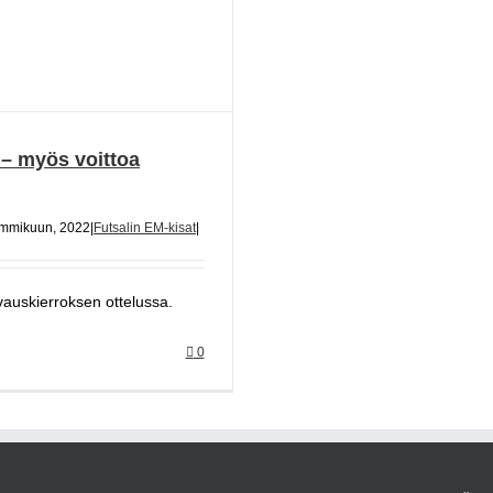
 – myös voittoa
ammikuun, 2022
|
Futsalin EM-kisat
|
avauskierroksen ottelussa.
0