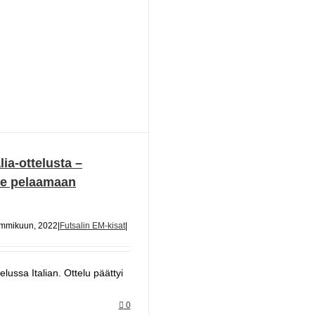
ia-ottelusta –
me pelaamaan
ammikuun, 2022
|
Futsalin EM-kisat
|
lussa Italian. Ottelu päättyi
0