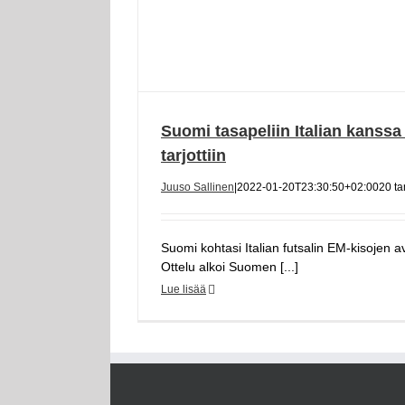
Suomi tasapeliin Italian kanssa
tarjottiin
Juuso Sallinen
|
2022-01-20T23:30:50+02:00
20 t
Suomi kohtasi Italian futsalin EM-kisojen 
Ottelu alkoi Suomen [...]
Lue lisää