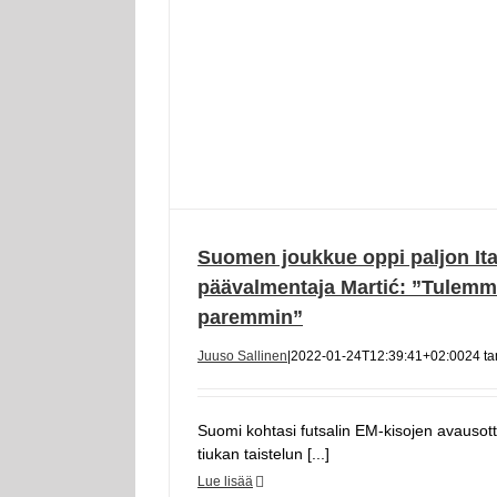
Suomen joukkue oppi paljon Ital
päävalmentaja Martić: ”Tulem
paremmin”
Juuso Sallinen
|
2022-01-24T12:39:41+02:00
24 t
Suomi kohtasi futsalin EM-kisojen avausotte
tiukan taistelun [...]
Lue lisää