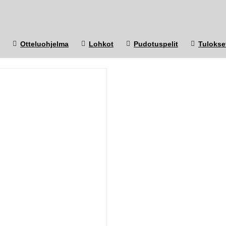
Otteluohjelma
Lohkot
Pudotuspelit
Tulokse