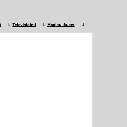
t
Televisiointi
Maajoukkueet