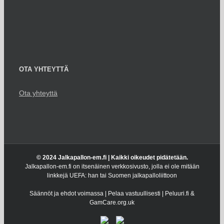
OTA YHTEYTTÄ
Ota yhteyttä
© 2024 Jalkapallon-em.fi | Kaikki oikeudet pidätetään.
Jalkapallon-em.fi on itsenäinen verkkosivusto, jolla ei ole mitään
linkkejä UEFA: han tai Suomen jalkapalloliittoon
Säännöt ja ehdot voimassa | Pelaa vastuullisesti | Peluuri.fi &
GamCare.org.uk