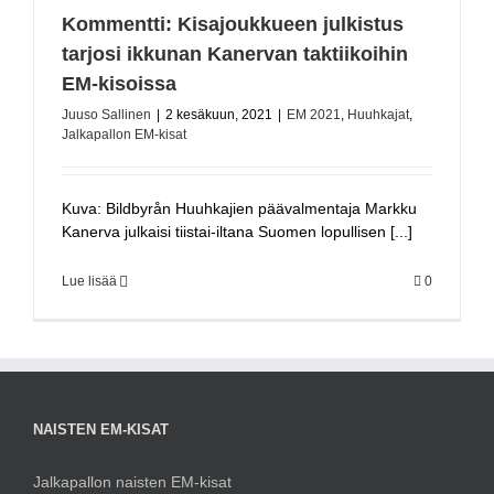
Kommentti: Kisajoukkueen julkistus
tarjosi ikkunan Kanervan taktiikoihin
EM-kisoissa
Juuso Sallinen
|
2 kesäkuun, 2021
|
EM 2021
,
Huuhkajat
,
Jalkapallon EM-kisat
Kuva: Bildbyrån Huuhkajien päävalmentaja Markku
Kanerva julkaisi tiistai-iltana Suomen lopullisen [...]
Lue lisää
0
NAISTEN EM-KISAT
Jalkapallon naisten EM-kisat