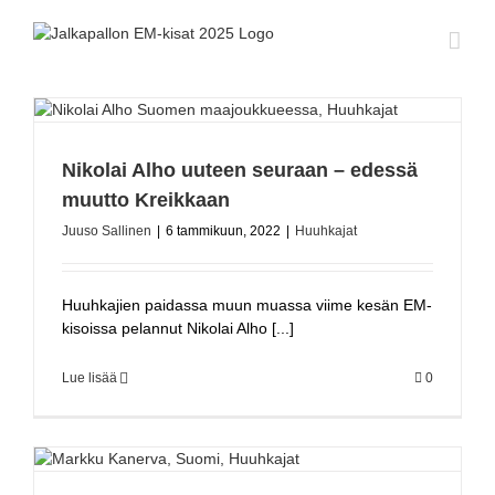
Skip
to
content
Nikolai Alho uuteen seuraan – edessä
muutto Kreikkaan
Juuso Sallinen
|
6 tammikuun, 2022
|
Huuhkajat
Huuhkajien paidassa muun muassa viime kesän EM-
kisoissa pelannut Nikolai Alho [...]
Lue lisää
0