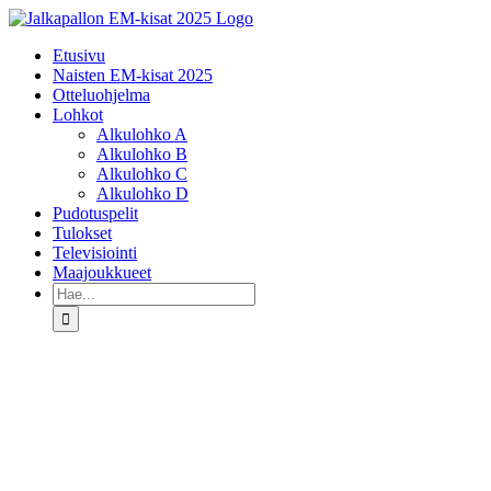
Skip
to
Etusivu
content
Naisten EM-kisat 2025
Otteluohjelma
Lohkot
Alkulohko A
Alkulohko B
Alkulohko C
Alkulohko D
Pudotuspelit
Tulokset
Televisiointi
Maajoukkueet
Etsi
...