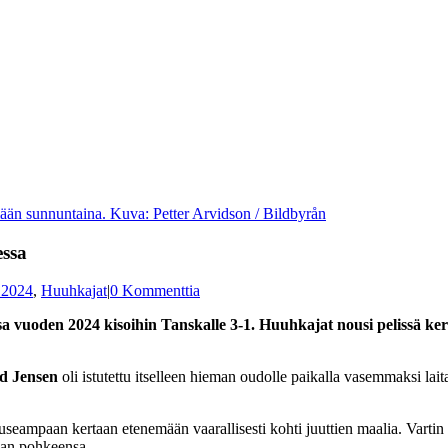
ään sunnuntaina. Kuva: Petter Arvidson / Bildbyrån
essa
2024
,
Huuhkajat
|
0 Kommenttia
 vuoden 2024 kisoihin Tanskalle 3-1. Huuhkajat nousi pelissä kerta
d Jensen
oli istutettu itselleen hieman oudolle paikalla vasemmaksi lait
 useampaan kertaan etenemään vaarallisesti kohti juuttien maalia. Varti
aan pohkeensa.