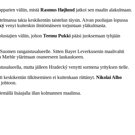
opparien väliin, mistä
Rasmus Højlund
jatkoi sen maalin alakulmaan.
elmansa takia keskikentän taistelun täysin. Aivan puoliajan lopussa
ký
venyi kuitenkin ilmiömäiseen torjuntaan yläkulmasta.
lustajien väliin, johon
Teemu Pukki
pääsi juoksemaan tyhjään
 Suomen rangaistusalueelle. Sitten Bayer Leverkusenin maalivahti
kim Mæhle ylärimaan osuneeseen laukaukseen.
usalueella, mutta jälleen Hradecký venytti sormena yrityksen tielle.
eskikentän tilkitseminen ei kuitenkaan riittänyt.
Nikolai Alho
 johtoon.
emällä lisäajalla illan kolmannen maalinsa.