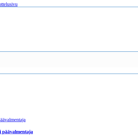
ttelusivu
i päävalmentaja