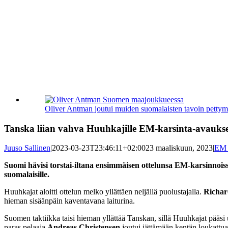
Katso
kuvaa
Oliver Antman joutui muiden suomalaisten tavoin pettym
isompana
Tanska liian vahva Huuhkajille EM-karsinta-avauks
Juuso Sallinen
|
2023-03-23T23:46:11+02:00
23 maaliskuun, 2023
|
EM 
Suomi hävisi torstai-iltana ensimmäisen ottelunsa EM-karsinnoissa
suomalaisille.
Huuhkajat aloitti ottelun melko yllättäen neljällä puolustajalla.
Richar
hieman sisäänpäin kaventavana laiturina.
Suomen taktiikka taisi hieman yllättää Tanskan, sillä Huuhkajat pääsi
paras pelaaja
Andreas Christensen
joutui jättämään kentän loukattu