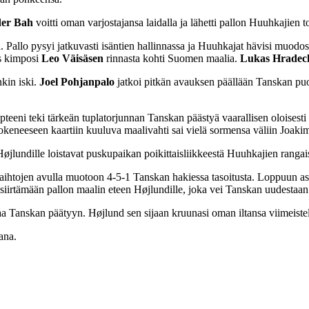
der Bah
voitti oman varjostajansa laidalla ja lähetti pallon Huuhkajien t
allo pysyi jatkuvasti isäntien hallinnassa ja Huuhkajat hävisi muodost
ys kimposi
Leo Väisäsen
rinnasta kohti Suomen maalia.
Lukas Hradec
nkin iski.
Joel
Pohjanpalo
jatkoi pitkän avauksen päällään Tanskan puo
eni teki tärkeän tuplatorjunnan Tanskan päästyä vaarallisen oloisesti
okeneeseen kaartiin kuuluva maalivahti sai vielä sormensa väliin Joa
lundille loistavat puskupaikan poikittaisliikkeestä Huuhkajien rangaist
ojen avulla muotoon 4-5-1 Tanskan hakiessa tasoitusta. Loppuun asti k
siirtämään pallon maalin eteen Højlundille, joka vei Tanskan uudestaan
kaa Tanskan päätyyn. Højlund sen sijaan kruunasi oman iltansa viimeistel
ana.