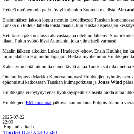
Hetkeä myöhemmin pallo löytyi kuitenkin Suomen maalista.
Alexan
Ensimmäisen jakson loppu mentiin täydellisessä Tanskan komennossa. P
Tanska oli todella lähellä toista maalia, kun tanskalaispelaajan keskit
Heti toisen jakson alussa altavastaajana otteluun lähtenyt Suomi kuite
tilaan. Pukin syöttö löysi Antmanin, joka viimeisteli varmasti.
Maalin jälkeen alkoikin Lukas Hradecký -show. Ensin Huuhkajien kapte
torjui jalallaan Højlundin läpiajon. Hetkeä myöhemmin Huuhkajien k
Kaksikymmentä minuuttia ennen täyttä aikaa Tanska sai rakennettua Høj
Ottelun lopussa Markku Kanerva muovasi Huuhkajien ryhmityksen vaiht
epäonnistui katkossaan Tanskan kulmapotkussa ja
Jonas Wind
pääsi 
Huuhkajilta ei löytynyt enää hyökkäyspelillisiä aseita luoda aitoa uh
Huuhkajien
EM-karsinnat
jatkuvat sunnuntaina Pohjois-Irlannin viera
2025-07-22
22:00
Englanti -
Italia
Tonybet
1
1.50
X
4.40
2
5.80