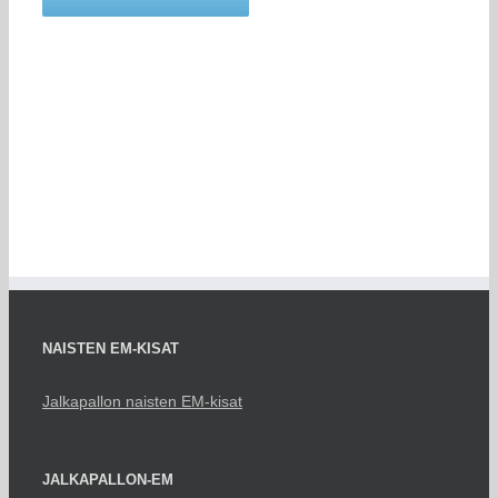
NAISTEN EM-KISAT
Jalkapallon naisten EM-kisat
JALKAPALLON-EM