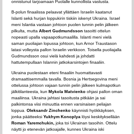
onnistunut tarjoamaan Puolalle kunnollista vastusta.
B-polun finaalissa pelaavat yllättäen Israelin kaatanut
Islanti sekä hurjan loppukirin tiskiin iskenyt Ukraina. Israel
meni Islantia vastaan johtoon puolen tunnin pelin jälkeen
pilkulta, mutta
Albert Gudmundsson
tasoitti ottelun
nopeasti upalla vapaapotkumaalilla. Islanti meni vielä
saman puoliajan lopussa johtoon, kun Arnor Traustason
latasi volleysta pallon Israelin verkkoon. Toisella puoliajalla
Gudmundsson osui vielä kahdesti ja johdatti
hattutempullaan Islannin jatkokarsintojen finaaliin.
Ukraina puolestaan eteni finaaliin huomattavasti
dramaattisemmalla tavalla. Bosnia ja Hertsegovina meni
ottelussa johtoon vajaan tunnin pelin jälkeen kulmapotkun
jälkitilanteesta, kun
Mykola Matvienko
ohjasi pallon oman
maaliinsa. Ukraina jahtasi tasoitusta pitkään ja sai
palkintonsa viisi minuuttia ennen varsinaisen peliajan
loppua.
Oleksandr Zinchenko
käynnisti hyökkäyksen,
jonka päätteeksi
Yukhym Konoplya
löysi keskityksellään
Roman Yaremchukin,
joka toi Ukrainan tasoihin. Ottelu
näytti jo etenevän jatkoajalle, kunnes Ukraina iski