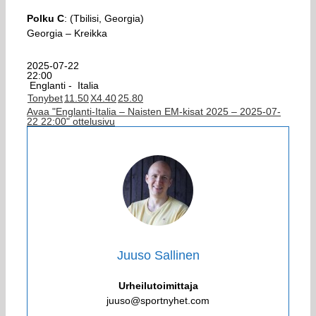
Polku C
: (Tbilisi, Georgia)
Georgia – Kreikka
2025-07-22
22:00
Englanti -
Italia
Tonybet
1
1.50
X
4.40
2
5.80
Avaa "Englanti-Italia – Naisten EM-kisat 2025 – 2025-07-
22 22:00" ottelusivu
Juuso Sallinen
Urheilutoimittaja
juuso@sportnyhet.com