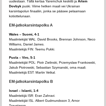
uudestaan. Tällä kertaa Yaremchuk keskitti ja
Artem
Dovbyk
puski. Viime hetken maali vei Ukrainan
karsintapolun finaaliin, jonka se pääsee pelaamaan
kotiottelunaan.
EM-jatkokarsintapolku A
Wales – Suomi, 4-1
Maalintekijät WAL: David Brooks, Brennan Johnson, Neco
Williams, Daniel James.
Maalintekijä FIN: Teemu Pukki.
Puola – Viro, 5-1
Maalintekijät POL: Piotr Zielinski, Przemyslaw Frankowski,
Jakub Piotrowski, Sebastian Szymanski, oma maali.
Maalintekijä EST: Martin Vetkal.
EM-jatkokarsintapolku B
Israel – Islanti, 1-4
Maalintekijä ISR: Eran Zahravi.
Maalintekijät ISL: Albert Gudmundsson 3, Arnor
Traustason.