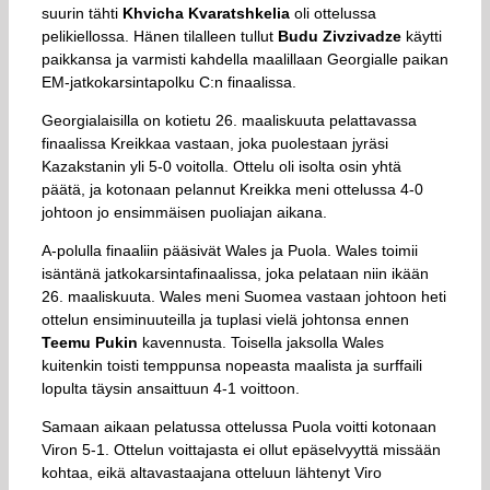
suurin tähti
Khvicha Kvaratshkelia
oli ottelussa
pelikiellossa. Hänen tilalleen tullut
Budu Zivzivadze
käytti
paikkansa ja varmisti kahdella maalillaan Georgialle paikan
EM-jatkokarsintapolku C:n finaalissa.
Georgialaisilla on kotietu 26. maaliskuuta pelattavassa
finaalissa Kreikkaa vastaan, joka puolestaan jyräsi
Kazakstanin yli 5-0 voitolla. Ottelu oli isolta osin yhtä
päätä, ja kotonaan pelannut Kreikka meni ottelussa 4-0
johtoon jo ensimmäisen puoliajan aikana.
A-polulla finaaliin pääsivät Wales ja Puola. Wales toimii
isäntänä jatkokarsintafinaalissa, joka pelataan niin ikään
26. maaliskuuta. Wales meni Suomea vastaan johtoon heti
ottelun ensiminuuteilla ja tuplasi vielä johtonsa ennen
Teemu Pukin
kavennusta. Toisella jaksolla Wales
kuitenkin toisti temppunsa nopeasta maalista ja surffaili
lopulta täysin ansaittuun 4-1 voittoon.
Samaan aikaan pelatussa ottelussa Puola voitti kotonaan
Viron 5-1. Ottelun voittajasta ei ollut epäselvyyttä missään
kohtaa, eikä altavastaajana otteluun lähtenyt Viro