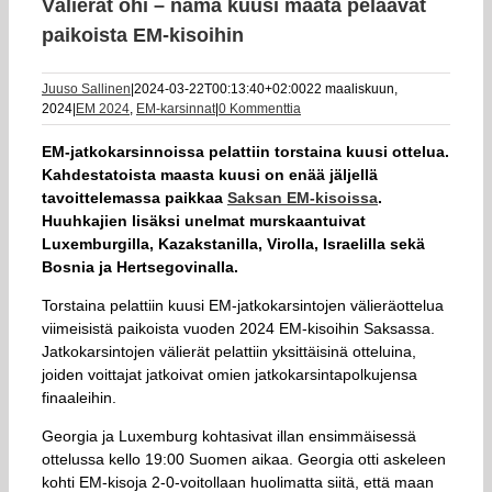
Välierät ohi – nämä kuusi maata pelaavat
paikoista EM-kisoihin
Juuso Sallinen
|
2024-03-22T00:13:40+02:00
22 maaliskuun,
2024
|
EM 2024
,
EM-karsinnat
|
0 Kommenttia
EM-jatkokarsinnoissa pelattiin torstaina kuusi ottelua.
Kahdestatoista maasta kuusi on enää jäljellä
tavoittelemassa paikkaa
Saksan EM-kisoissa
.
Huuhkajien lisäksi unelmat murskaantuivat
Luxemburgilla, Kazakstanilla, Virolla, Israelilla sekä
Bosnia ja Hertsegovinalla.
Torstaina pelattiin kuusi EM-jatkokarsintojen välieräottelua
viimeisistä paikoista vuoden 2024 EM-kisoihin Saksassa.
Jatkokarsintojen välierät pelattiin yksittäisinä otteluina,
joiden voittajat jatkoivat omien jatkokarsintapolkujensa
finaaleihin.
Georgia ja Luxemburg kohtasivat illan ensimmäisessä
ottelussa kello 19:00 Suomen aikaa. Georgia otti askeleen
kohti EM-kisoja 2-0-voitollaan huolimatta siitä, että maan