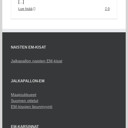
[...]
Lue lisää
0
NAISTEN EM-KISAT
Jalkapallon naisten EM-kisat
JALKAPALLON-EM
Maajoukkueet
Suomen ottelut
EM-kisojen lipunmyynti
EM-KARSINNAT