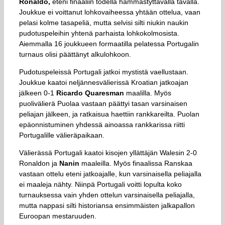
Ronaldo,
eteni finaaliin todella hämmästyttävällä tavalla.
Joukkue ei voittanut lohkovaiheessa yhtään ottelua, vaan
pelasi kolme tasapeliä, mutta selvisi silti niukin naukin
pudotuspeleihin yhtenä parhaista lohkokolmosista.
Aiemmalla 16 joukkueen formaatilla pelatessa Portugalin
turnaus olisi päättänyt alkulohkoon.
Pudotuspeleissä Portugali jatkoi mystistä vaellustaan.
Joukkue kaatoi neljännesvälierissä Kroatian jatkoajan
jälkeen 0-1
Ricardo Quaresman
maalilla. Myös
puolivälierä Puolaa vastaan päättyi tasan varsinaisen
peliajan jälkeen, ja ratkaisua haettiin rankkareilta. Puolan
epäonnistuminen yhdessä ainoassa rankkarissa riitti
Portugalille välieräpaikaan.
Välierässä Portugali kaatoi kisojen yllättäjän Walesin 2-0
Ronaldon ja
Nanin
maaleilla. Myös finaalissa Ranskaa
vastaan ottelu eteni jatkoajalle, kun varsinaisella peliajalla
ei maaleja nähty. Niinpä Portugali voitti lopulta koko
turnauksessa vain yhden ottelun varsinaisella peliajalla,
mutta nappasi silti historiansa ensimmäisten jalkapallon
Euroopan mestaruuden.