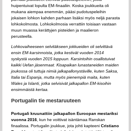
huipentuivat lopulta EM-finaaliin. Koska joukkueita oli
mukana aiempaa enemmän, pääsi pudotuspeleihin
jokaisen lohkon kahden parhaan lisäksi myös neljä parasta
lohkokolmosta. Lohkokolmosia verrattiin toisiaan vastaan
muun muassa kerättyjen pisteiden ja maalieron
perusteella.
Lohkovaiheeseen selvitäkseen jokkueiden oli selvittävä
ensin EM-karsinnoista, jotka kestivät vuoden 2014
syskystä vuoden 2015 loppuun. Karsintoihin osallistuivat
kaikki Uefan jäsenmaat. Kisapaikan lunastaneiden maiden
joukossa oli tuttuja nimiä jalkapallonystäville, kuten Saksa,
Italia tai Espanja, mutta myös pienempiä maita, kuten
Wales ja Islanti, jotka selvisivät jalkapallon EM-kisoihin
ensimmäistä kertaa.
Portugalin tie mestaruuteen
Portugali kruunattiin jalkapallon Euroopan mestariksi
vuonna 2016
, kun he voittivat isäntämaa Ranskan
finaalissa. Portugalin joukkue, jota johti kapteeni
Cristiano