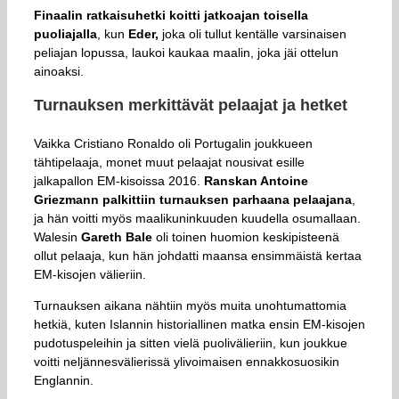
Finaalin ratkaisuhetki koitti jatkoajan toisella
puoliajalla
, kun
Eder,
joka oli tullut kentälle varsinaisen
peliajan lopussa, laukoi kaukaa maalin, joka jäi ottelun
ainoaksi.
Turnauksen merkittävät pelaajat ja hetket
Vaikka Cristiano Ronaldo oli Portugalin joukkueen
tähtipelaaja, monet muut pelaajat nousivat esille
jalkapallon EM-kisoissa 2016.
Ranskan Antoine
Griezmann palkittiin turnauksen parhaana pelaajana
,
ja hän voitti myös maalikuninkuuden kuudella osumallaan.
Walesin
Gareth Bale
oli toinen huomion keskipisteenä
ollut pelaaja, kun hän johdatti maansa ensimmäistä kertaa
EM-kisojen välieriin.
Turnauksen aikana nähtiin myös muita unohtumattomia
hetkiä, kuten Islannin historiallinen matka ensin EM-kisojen
pudotuspeleihin ja sitten vielä puolivälieriin, kun joukkue
voitti neljännesvälierissä ylivoimaisen ennakkosuosikin
Englannin.