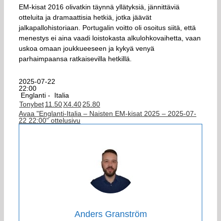
EM-kisat 2016 olivatkin täynnä yllätyksiä, jännittäviä
otteluita ja dramaattisia hetkiä, jotka jäävät
jalkapallohistoriaan. Portugalin voitto oli osoitus siitä, että
menestys ei aina vaadi loistokasta alkulohkovaihetta, vaan
uskoa omaan joukkueeseen ja kykyä venyä
parhaimpaansa ratkaisevilla hetkillä.
2025-07-22
22:00
Englanti -
Italia
Tonybet
1
1.50
X
4.40
2
5.80
Avaa "Englanti-Italia – Naisten EM-kisat 2025 – 2025-07-
22 22:00" ottelusivu
Anders Granström