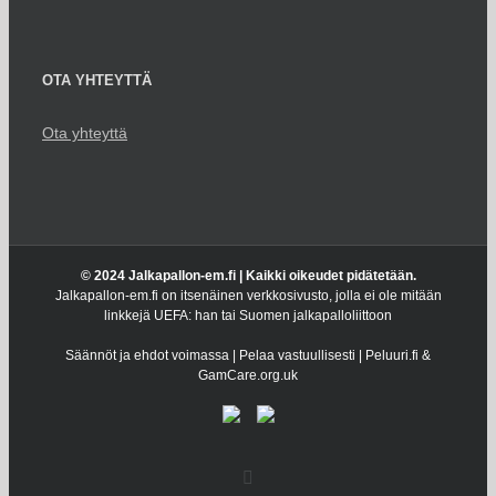
OTA YHTEYTTÄ
Ota yhteyttä
© 2024 Jalkapallon-em.fi | Kaikki oikeudet pidätetään.
Jalkapallon-em.fi on itsenäinen verkkosivusto, jolla ei ole mitään
linkkejä UEFA: han tai Suomen jalkapalloliittoon
Säännöt ja ehdot voimassa | Pelaa vastuullisesti | Peluuri.fi &
GamCare.org.uk
Facebook