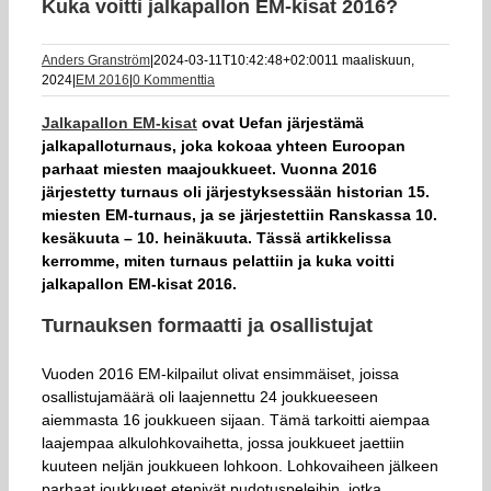
Kuka voitti jalkapallon EM-kisat 2016?
Anders Granström
|
2024-03-11T10:42:48+02:00
11 maaliskuun,
2024
|
EM 2016
|
0 Kommenttia
Jalkapallon EM-kisat
ovat Uefan järjestämä
jalkapalloturnaus, joka kokoaa yhteen Euroopan
parhaat miesten maajoukkueet. Vuonna 2016
järjestetty turnaus oli järjestyksessään historian 15.
miesten EM-turnaus, ja se järjestettiin Ranskassa 10.
kesäkuuta – 10. heinäkuuta. Tässä artikkelissa
kerromme, miten turnaus pelattiin ja kuka voitti
jalkapallon EM-kisat 2016.
Turnauksen formaatti ja osallistujat
Vuoden 2016 EM-kilpailut olivat ensimmäiset, joissa
osallistujamäärä oli laajennettu 24 joukkueeseen
aiemmasta 16 joukkueen sijaan. Tämä tarkoitti aiempaa
laajempaa alkulohkovaihetta, jossa joukkueet jaettiin
kuuteen neljän joukkueen lohkoon. Lohkovaiheen jälkeen
parhaat joukkueet etenivät pudotuspeleihin, jotka