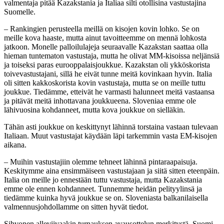
valmentaja pitää Kazakstania ja Italiaa silti otollisina vastustajina
Suomelle.
– Rankingien perusteella meillä on kisojen kovin lohko. Se on
meille kova haaste, mutta ainut tavoitteemme on mennä lohkosta
jatkoon. Monelle palloilulajeja seuraavalle Kazakstan saattaa olla
hieman tuntematon vastustaja, mutta he olivat MM-kisoissa neljänsiä
ja toiseksi paras eurooppalaisjoukkue. Kazakstan oli ykköskorista
toivevastustajani, sillä he eivät tunne meitä kovinkaan hyvin. Italia
oli sitten kakkoskorista kovin vastustaja, mutta se on meille tuttu
joukkue. Tiedämme, etteivät he varmasti halunneet meitä vastaansa
ja pitävät meitä inhottavana joukkueena. Sloveniaa emme ole
lähivuosina kohdanneet, mutta kova joukkue on sielläkin.
Tähän asti joukkue on keskittynyt lähinnä torstaina vastaan tulevaan
Italiaan. Muut vastustajat käydään läpi tarkemmin vasta EM-kisojen
aikana.
– Muihin vastustajiin olemme tehneet lähinnä pintaraapaisuja.
Keskitymme aina ensimmäiseen vastustajaan ja siitä sitten eteenpäin.
Italia on meille jo ennestään tuttu vastustaja, mutta Kazakstania
emme ole ennen kohdanneet. Tunnemme heidän pelityylinsä ja
tiedämme kuinka hyvä joukkue se on. Sloveniasta balkanilaisella
valmennusjohdollamme on sitten hyvät tiedot.
Sihvonen alleviivaakin turnauksen avausottelun merkitystä. Suomi