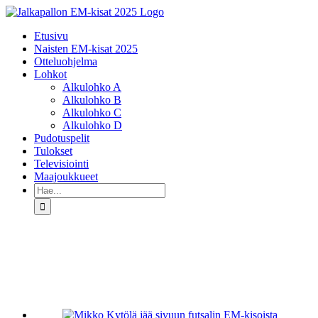
Skip
to
Etusivu
content
Naisten EM-kisat 2025
Otteluohjelma
Lohkot
Alkulohko A
Alkulohko B
Alkulohko C
Alkulohko D
Pudotuspelit
Tulokset
Televisiointi
Maajoukkueet
Etsi
...
Katso