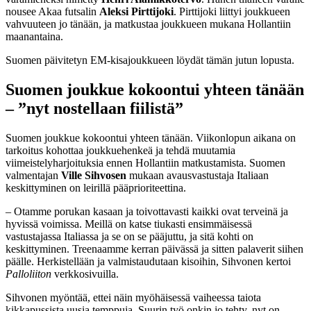
nousee Akaa futsalin
Aleksi Pirttijoki
. Pirttijoki liittyi joukkueen
vahvuuteen jo tänään, ja matkustaa joukkueen mukana Hollantiin
maanantaina.
Suomen päivitetyn EM-kisajoukkueen löydät tämän jutun lopusta.
Suomen joukkue kokoontui yhteen tänään
– ”nyt nostellaan fiilistä”
Suomen joukkue kokoontui yhteen tänään. Viikonlopun aikana on
tarkoitus kohottaa joukkuehenkeä ja tehdä muutamia
viimeistelyharjoituksia ennen Hollantiin matkustamista. Suomen
valmentajan
Ville Sihvosen
mukaan avausvastustaja Italiaan
keskittyminen on leirillä pääprioriteettina.
– Otamme porukan kasaan ja toivottavasti kaikki ovat terveinä ja
hyvissä voimissa. Meillä on katse tiukasti ensimmäisessä
vastustajassa Italiassa ja se on se pääjuttu, ja sitä kohti on
keskittyminen. Treenaamme kerran päivässä ja sitten palaverit siihen
päälle. Herkistellään ja valmistaudutaan kisoihin, Sihvonen kertoi
Palloliiton
verkkosivuilla.
Sihvonen myöntää, ettei näin myöhäisessä vaiheessa taiota
kikkapussista uusia temppuja. Suurin työ onkin jo tehty, nyt on