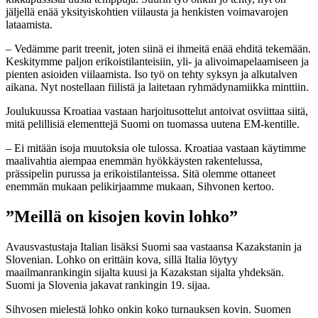
jäljellä enää yksityiskohtien viilausta ja henkisten voimavarojen
lataamista.
– Vedämme parit treenit, joten siinä ei ihmeitä enää ehditä tekemään.
Keskitymme paljon erikoistilanteisiin, yli- ja alivoimapelaamiseen ja
pienten asioiden viilaamista. Iso työ on tehty syksyn ja alkutalven
aikana. Nyt nostellaan fiilistä ja laitetaan ryhmädynamiikka minttiin.
Joulukuussa Kroatiaa vastaan harjoitusottelut antoivat osviittaa siitä,
mitä pelillisiä elementtejä Suomi on tuomassa uutena EM-kentille.
– Ei mitään isoja muutoksia ole tulossa. Kroatiaa vastaan käytimme
maalivahtia aiempaa enemmän hyökkäysten rakentelussa,
prässipelin purussa ja erikoistilanteissa. Sitä olemme ottaneet
enemmän mukaan pelikirjaamme mukaan, Sihvonen kertoo.
”Meillä on kisojen kovin lohko”
Avausvastustaja Italian lisäksi Suomi saa vastaansa Kazakstanin ja
Slovenian. Lohko on erittäin kova, sillä Italia löytyy
maailmanrankingin sijalta kuusi ja Kazakstan sijalta yhdeksän.
Suomi ja Slovenia jakavat rankingin 19. sijaa.
Sihvosen mielestä lohko onkin koko turnauksen kovin. Suomen