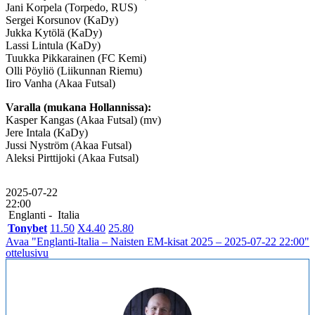
Jani Korpela (Torpedo, RUS)
Sergei Korsunov (KaDy)
Jukka Kytölä (KaDy)
Lassi Lintula (KaDy)
Tuukka Pikkarainen (FC Kemi)
Olli Pöyliö (Liikunnan Riemu)
Iiro Vanha (Akaa Futsal)
Varalla (mukana Hollannissa):
Kasper Kangas (Akaa Futsal) (mv)
Jere Intala (KaDy)
Jussi Nyström (Akaa Futsal)
Aleksi Pirttijoki (Akaa Futsal)
2025-07-22
22:00
Englanti -
Italia
Tonybet
1
1.50
X
4.40
2
5.80
Avaa "Englanti-Italia – Naisten EM-kisat 2025 – 2025-07-22 22:00"
ottelusivu