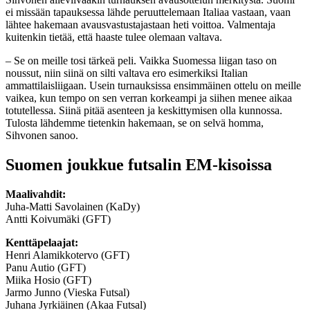
ei missään tapauksessa lähde peruuttelemaan Italiaa vastaan, vaan
lähtee hakemaan avausvastustajastaan heti voittoa. Valmentaja
kuitenkin tietää, että haaste tulee olemaan valtava.
– Se on meille tosi tärkeä peli. Vaikka Suomessa liigan taso on
noussut, niin siinä on silti valtava ero esimerkiksi Italian
ammattilaisliigaan. Usein turnauksissa ensimmäinen ottelu on meille
vaikea, kun tempo on sen verran korkeampi ja siihen menee aikaa
totutellessa. Siinä pitää asenteen ja keskittymisen olla kunnossa.
Tulosta lähdemme tietenkin hakemaan, se on selvä homma,
Sihvonen sanoo.
Suomen joukkue futsalin EM-kisoissa
Maalivahdit:
Juha-Matti Savolainen (KaDy)
Antti Koivumäki (GFT)
Kenttäpelaajat:
Henri Alamikkotervo (GFT)
Panu Autio (GFT)
Miika Hosio (GFT)
Jarmo Junno (Vieska Futsal)
Juhana Jyrkiäinen (Akaa Futsal)