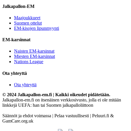
Jalkapallon-EM
Maajoukkueet
Suomen ottelut
EM-kisojen lipunmyynti
EM-karsinnat
Naisten EM-karsinnat
Miesten EM-karsinnat
Nations League
Ota yhteyttä
Ota yhteyttä
© 2024 Jalkapallon-em.fi | Kaikki oikeudet pidätetään.
Jalkapallon-em.fi on itsenäinen verkkosivusto, jolla ei ole mitään
linkkejä UEFA: han tai Suomen jalkapalloliittoon
Säännöt ja ehdot voimassa | Pelaa vastuullisesti | Peluuri.fi &
GamCare.org.uk