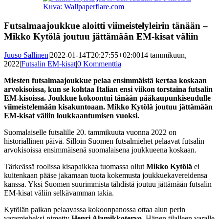
kuvaa
Kuva: Wallpaperflare.com
isompana
Futsalmaajoukkue aloitti viimeistelyleirin tänään –
Mikko Kytölä joutuu jättämään EM-kisat väliin
Juuso Sallinen
|
2022-01-14T20:27:55+02:00
14 tammikuun,
2022
|
Futsalin EM-kisat
|
0 Kommenttia
Miesten futsalmaajoukkue pelaa ensimmäistä kertaa koskaan
arvokisoissa, kun se kohtaa Italian ensi viikon torstaina futsalin
EM-kisoissa. Joukkue kokoontui tänään pääkaupunkiseudulle
viimeistelemään kisakuntoaan. Mikko Kytölä joutuu jättämään
EM-kisat väliin loukkaantumisen vuoksi.
Suomalaiselle futsalille 20. tammikuuta vuonna 2022 on
historiallinen päivä. Silloin Suomen futsalmiehet pelaavat futsalin
arvokisoissa ensimmäisenä suomalaisena joukkueena koskaan.
Tärkeässä roolissa kisapaikkaa tuomassa ollut
Mikko Kytölä
ei
kuitenkaan pääse jakamaan tuota kokemusta joukkuekavereidensa
kanssa. Yksi Suomen suurimmista tähdistä joutuu jättämään futsalin
EM-kisat väliin selkävamman takia.
Kytölän paikan pelaavassa kokoonpanossa ottaa alun perin
varamieheksi nimetty
Henri Alamikkotervo
. Hänen tilalleen varalle