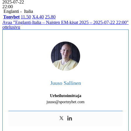
2025-07-22
22:00
Englanti -
Italia
Tonybet
1
1.50
X
4.40
2
5.80
Avaa "Englanti-Italia – Naisten EM-kisat 2025 – 2025-07-22 22:00"
ottelusivu
Juuso Sallinen
Urheilutoimittaja
juuso@sportnyhet.com