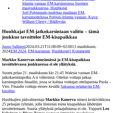
kuvaa
isompana
Joel Pohjanpalo tuulettaa maaliaan EM-
karsintaottelussa Pohjois-Irlantia vastaan. Kuva:
William Cherry / Bildbyrån
Huuhkajat EM-jatkokarsintaan valittu – tämä
joukkue tavoittelee EM-kisapaikkaa
Juuso Sallinen
|
2024-03-21T11:08:09+02:00
13 maaliskuun,
2024
|
EM 2024
,
EM-karsinnat
,
Huuhkajat
|
1 Kommentti
Markku Kanervan nimeämässä ja EM-kisapaikkaa
tavoittelevassa joukkueessa ei ole yllätyksiä.
Suomi pelaa 21. maaliskuuta klo 21:45 Walesia vastaan EM-
jatkokarsintapolku A:n välierässä. Ottelun voittaja jatkaa
karsintapolun finaaliin, jossa se kohtaa voittajan otteluparista Puola –
Viro. Finaalin voittaja etenee kesällä
Saksassa pelattaviin EM-
kisoihin
.
Huuhkajien päävalmentaja
Markku Kanerva
nimesi keskiviikkona
25 pelaajan ryhmän, jolla historian toista kisapaikkaa lähdetään
tavoittelemaan. Suuria yllätyksiä pelaajalistassa ei ole. Topparit
Leo