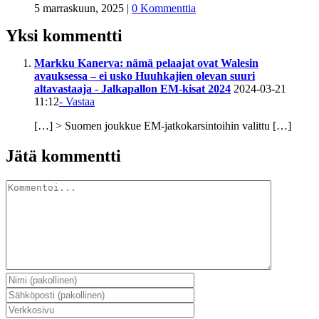
5 marraskuun, 2025
|
0 Kommenttia
Yksi kommentti
Markku Kanerva: nämä pelaajat ovat Walesin
avauksessa – ei usko Huuhkajien olevan suuri
altavastaaja - Jalkapallon EM-kisat 2024
2024-03-21
11:12
- Vastaa
[…] > Suomen joukkue EM-jatkokarsintoihin valittu […]
Jätä kommentti
Kommentti