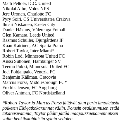
Matti Peltola, D.C. United
Nikolai Alho, Volos NPS
Jere Uronen, Charlotte FC
Pyry Soiri, CS Universitatea Craiova
Ilmari Niskanen, Exeter City
Daniel Håkans, Vålerenga Fotball
Glen Kamara, Leeds United
Rasmus Schüller, Djurgårdens IF
Kaan Kairinen, AC Sparta Praha
Robert Taylor, Inter Miami*
Robin Lod, Minnesota United FC
Anssi Suhonen, Hamburger SV
Teemu Pukki, Minnesota United FC
Joel Pohjanpalo, Venezia FC
Benjamin Källman, Cracovia
Marcus Forss, Middlesbrough FC*
Fredrik Jensen, FC Augsburg
Oliver Antman, FC Nordsjaelland
*Robert Taylor ja Marcus Forss jättävät alun perin ilmoitetusta
poiketen EM-jatkokarsinnat väliin. Forssin osallistumisen estää
takareisivamma, Taylor päätti jättää maajoukkuekomennuksen
väliin henkilökohtaisiin syihin vedoten.