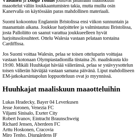
Väisänen
ja
Diogo Tomas
joutuvat jättämään maaliskuun
maaottelut väliin loukkaantumisten takia, mutta muilta osin
Kanervalla on käytössään paras mahdollinen materiaali.
Suomi kokoontuu Englannin Bristolissa ensi viikon sunnuntain ja
maanantain aikana. Joukkue harjoittelee ja valmistautuu Bristolissa,
josta Palloliitto on saanut varattua joukkueelleen hyvät
harjoitusolosuhteet. Ottelu Walesia vastaan pelataan torstaina
Cardiffissa.
Jos Suomi voittaa Walesin, pelaa se toisen otteluparin voittajaa
vastaan kotonaan Olympiastadionilla tiistaina 26. maaliskuuta klo
19:00. Mikäli Huuhkajat häviää välieränsä, pelaa se ystävyysottelun
toisen välierän häviäjää vastaan samana päivänä. Liput mahdolliseen
EM-jatkokarsintapolun loppuotteluun ovat jo myynnissä.
Huuhkajat maaliskuun maaotteluihin
Lukas Hradecky, Bayer 04 Leverkusen
Jesse Joronen, Venezia FC
Viljami Sinisalo, Exeter City
Robert Ivanov, Eintracht Braunschweig
Richard Jensen, Aberdeen FC
Arttu Hoskonen, Cracovia
Miro Tenho, Djurgårdens IF