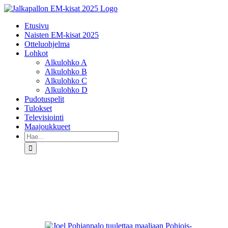
Skip
to
Etusivu
content
Naisten EM-kisat 2025
Otteluohjelma
Lohkot
Alkulohko A
Alkulohko B
Alkulohko C
Alkulohko D
Pudotuspelit
Tulokset
Televisiointi
Maajoukkueet
Etsi
...
Katso