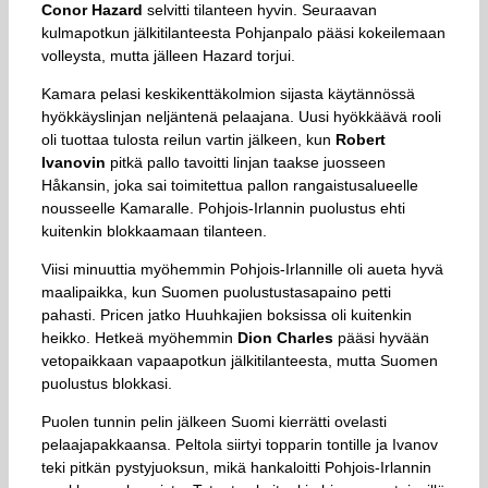
Conor
Hazard
selvitti tilanteen hyvin. Seuraavan
kulmapotkun jälkitilanteesta Pohjanpalo pääsi kokeilemaan
volleysta, mutta jälleen Hazard torjui.
Kamara pelasi keskikenttäkolmion sijasta käytännössä
hyökkäyslinjan neljäntenä pelaajana. Uusi hyökkäävä rooli
oli tuottaa tulosta reilun vartin jälkeen, kun
Robert
Ivanovin
pitkä pallo tavoitti linjan taakse juosseen
Håkansin, joka sai toimitettua pallon rangaistusalueelle
nousseelle Kamaralle. Pohjois-Irlannin puolustus ehti
kuitenkin blokkaamaan tilanteen.
Viisi minuuttia myöhemmin Pohjois-Irlannille oli aueta hyvä
maalipaikka, kun Suomen puolustustasapaino petti
pahasti. Pricen jatko Huuhkajien boksissa oli kuitenkin
heikko. Hetkeä myöhemmin
Dion
Charles
pääsi hyvään
vetopaikkaan vapaapotkun jälkitilanteesta, mutta Suomen
puolustus blokkasi.
Puolen tunnin pelin jälkeen Suomi kierrätti ovelasti
pelaajapakkaansa. Peltola siirtyi topparin tontille ja Ivanov
teki pitkän pystyjuoksun, mikä hankaloitti Pohjois-Irlannin