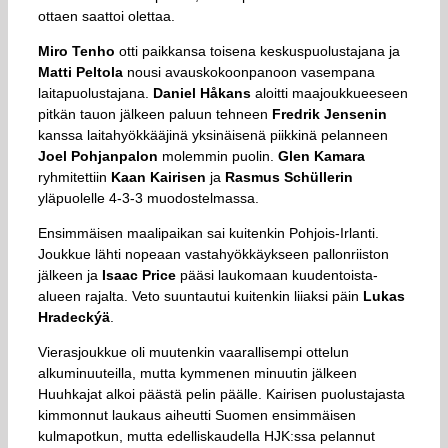
ottaen saattoi olettaa.
Miro Tenho
otti paikkansa toisena keskuspuolustajana ja
Matti Peltola
nousi avauskokoonpanoon vasempana
laitapuolustajana.
Daniel
Håkans
aloitti maajoukkueeseen
pitkän tauon jälkeen paluun tehneen
Fredrik
Jensenin
kanssa laitahyökkääjinä yksinäisenä piikkinä pelanneen
Joel
Pohjanpalon
molemmin puolin.
Glen Kamara
ryhmitettiin
Kaan
Kairisen
ja
Rasmus
Schüllerin
yläpuolelle 4-3-3 muodostelmassa.
Ensimmäisen maalipaikan sai kuitenkin Pohjois-Irlanti.
Joukkue lähti nopeaan vastahyökkäykseen pallonriiston
jälkeen ja
Isaac
Price
pääsi laukomaan kuudentoista-
alueen rajalta. Veto suuntautui kuitenkin liiaksi päin
Lukas
Hradeckýä
.
Vierasjoukkue oli muutenkin vaarallisempi ottelun
alkuminuuteilla, mutta kymmenen minuutin jälkeen
Huuhkajat alkoi päästä pelin päälle. Kairisen puolustajasta
kimmonnut laukaus aiheutti Suomen ensimmäisen
kulmapotkun, mutta edelliskaudella HJK:ssa pelannut