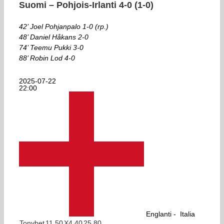
Suomi – Pohjois-Irlanti 4-0 (1-0)
42’ Joel Pohjanpalo 1-0 (rp.)
48’ Daniel Håkans 2-0
74’ Teemu Pukki 3-0
88’ Robin Lod 4-0
2025-07-22
22:00
Englanti -
Italia
Tonybet
1
1.50
X
4.40
2
5.80