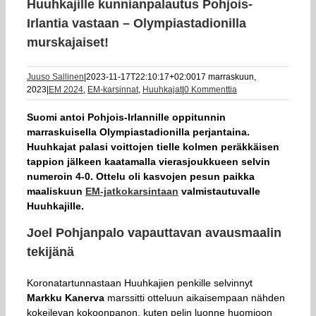
Huuhkajille kunnianpalautus Pohjois-
Irlantia vastaan – Olympiastadionilla
murskajaiset!
Juuso Sallinen
|
2023-11-17T22:10:17+02:00
17 marraskuun,
2023
|
EM 2024
,
EM-karsinnat
,
Huuhkajat
|
0 Kommenttia
Suomi antoi Pohjois-Irlannille oppitunnin
marraskuisella Olympiastadionilla perjantaina.
Huuhkajat palasi voittojen tielle kolmen peräkkäisen
tappion jälkeen kaatamalla vierasjoukkueen selvin
numeroin 4-0. Ottelu oli kasvojen pesun paikka
maaliskuun
EM-jatkokarsintaan
valmistautuvalle
Huuhkajille.
Joel Pohjanpalo vapauttavan avausmaalin
tekijänä
Koronatartunnastaan Huuhkajien penkille selvinnyt
Markku
Kanerva
marssitti otteluun aikaisempaan nähden
kokeilevan kokoonpanon, kuten pelin luonne huomioon