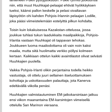
niin, että muut Huuhkajat-pelaajat ehtivät hyökkäyksen
tueksi, käänsi pallon keskelle ja pelasi oivaltavan
läpisyötön ohi kahden Pohjois-Irlannin pelaajan Lodille,
joka pääsi viimeistelemään estelyittä pilkun kohdalta.
Toisin kuin lokakuisessa Kazakstan-ottelussa, jossa
joukkue tuhlasi tukun laadukkaita maalipaikkoja, Pohjois-
Irlantia vastaan Huuhkajat oli tappavan tehokas.
Joukkueen luoma maaliodottama oli vain noin kaksi
maalia, mutta siitä huolimatta verkko pöllysi kolmeen
kertaan. Kaikkiaan ottelun kaikki avaintilastot olivat selvästi
Huuhkajien puolella.
Vaikka Pohjois-Irlanti olikin perjantaina todella heikko
vastustaja, oli ottelu juuri sellainen itseluottamuksen
kohottaja ja uskottavuuden palauttaja, jota Kanerva
edeltävällä viikolla penäsi.
Huuhkajien valmistautuminen EM-jatkokarsintaan jatkuu
ensi viikon maanantaina EM-karsintojen viimeisellä
ottelulla San Marinon vieraana.