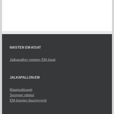
NAISTEN EM-KISAT
Jalkapallon naisten EM-kisat
JALKAPALLON-EM
Maajoukkueet
Suomen ottelut
EM-kisojen lipunmyynti