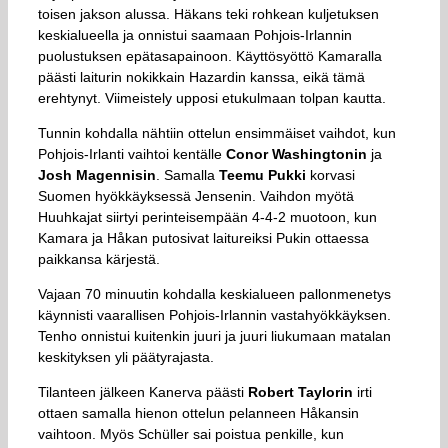
toisen jakson alussa. Häkans teki rohkean kuljetuksen
keskialueella ja onnistui saamaan Pohjois-Irlannin
puolustuksen epätasapainoon. Käyttösyöttö Kamaralla
päästi laiturin nokikkain Hazardin kanssa, eikä tämä
erehtynyt. Viimeistely upposi etukulmaan tolpan kautta.
Tunnin kohdalla nähtiin ottelun ensimmäiset vaihdot, kun
Pohjois-Irlanti vaihtoi kentälle
Conor Washingtonin
ja
Josh Magennisin
. Samalla
Teemu Pukki
korvasi
Suomen hyökkäyksessä Jensenin. Vaihdon myötä
Huuhkajat siirtyi perinteisempään 4-4-2 muotoon, kun
Kamara ja Håkan putosivat laitureiksi Pukin ottaessa
paikkansa kärjestä.
Vajaan 70 minuutin kohdalla keskialueen pallonmenetys
käynnisti vaarallisen Pohjois-Irlannin vastahyökkäyksen.
Tenho onnistui kuitenkin juuri ja juuri liukumaan matalan
keskityksen yli päätyrajasta.
Tilanteen jälkeen Kanerva päästi
Robert
Taylorin
irti
ottaen samalla hienon ottelun pelanneen Håkansin
vaihtoon. Myös Schüller sai poistua penkille, kun