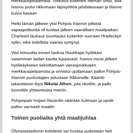
merkkauspelaamista. Toteutus kuitenkin hieman ontui, sillä
Ivanov joutui rikkomaan läpisyöttöä jahdatessaan ja tilanne
kuivui kasaan.
Hetki tämän jälkeen yksi Pohjois-Irlannin pitkistä
vapaapotkuista oli tuottaa jälleen vaarallisen maalipaikan.
Charlesin laukaus suuntautui kuitenkin suoraan Hradeckýn
syliin, eikä todellista vaaraa syntynyt.
Viisi minuuttia ennen taukoa Huuhkajat hyökkäsi
vasemman laidan kautta lupaavasti. Ivanov nousi jälleen
hyökkäykseen sekoittamaan vierasjoukkueen
merkkauspelaamista ja onnistui ujuttamaan pallon Pohjois-
Irlannin puolustajien selustaan Håkansille. Kääntö
takaviistoon löysi
Nikolai
Alhon
, jota rikottiin, ja pallo
tuomittiin yhteentoista metriin.
Pohjanpalo huijasi Hazardin väärään kulmaan ja upotti
pallon varmasti maaliin.
Toinen puoliaika yhtä maalijuhlaa
Olympiastadionin kotiyleisö sai huutaa uudestaan heti