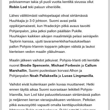
polvivamman takia yli puoli vuotta kentiltä sivussa ollut
Robin
Lod
teki paluun viheriöille.
Lähes välittömästi vaihtopelaajat olivat siirtämässä
Huuhkajia jo 3-0 johtoon. Suomi avasi peliä
oppikirjamaisesti, kun Hradeckýn pitkä avaus tavoitti
Pohjanpalon, joka jatkoi pallon päällään Pukille.
Huuhkajien kaikkien aikojen maalintekijä pelasi seinäpelin
Taylorin kanssa, ujutti tavaramerkkiharhautuksellaan
pallon Pohjois-Irlannin topparin jalkojen välistä ja laukoi
kierteisen vedon maalin yläkulmaan.
Maalin jälkeen vaihdot jatkuivat. Pohjois-Irlanti otti kentälle
nuoret
Brodie
Spencerin
,
Michael
Forbesin
ja
Callum
Marshallin
, Suomi puolestaan korvasi Alhon ja
Pohjanpalon
Noah
Pallaksella
ja
Lucas
Lingmanilla
.
Vaihdot eivät kuitenkaan pelin kuvaa muuttaneet. Hetki
ennen täyttä aikaa Suomi suorastaan leikitteli Pohjois-
Irlannilla, kun Lod kävi paluuottelussaan siirtämässä pallon
jo neljännen kerran vierasjoukkueen verkkoon. Peltolan
pitkä avaussyöttö vapautti omalta kenttäpuoliskoltaan
lähteneen Pukin pystyjuoksuun. Pukki rytmitti juoksunsa