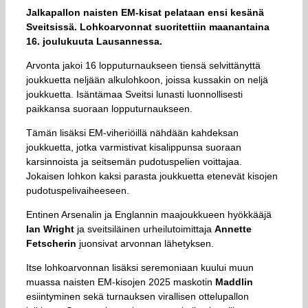
Jalkapallon naisten EM-kisat pelataan ensi kesänä
Sveitsissä. Lohkoarvonnat suoritettiin maanantaina
16. joulukuuta Lausannessa.
Arvonta jakoi 16 lopputurnaukseen tiensä selvittänyttä
joukkuetta neljään alkulohkoon, joissa kussakin on neljä
joukkuetta. Isäntämaa Sveitsi lunasti luonnollisesti
paikkansa suoraan lopputurnaukseen.
Tämän lisäksi EM-viheriöillä nähdään kahdeksan
joukkuetta, jotka varmistivat kisalippunsa suoraan
karsinnoista ja seitsemän pudotuspelien voittajaa.
Jokaisen lohkon kaksi parasta joukkuetta etenevät kisojen
pudotuspelivaiheeseen.
Entinen Arsenalin ja Englannin maajoukkueen hyökkääjä
Ian Wright
ja sveitsiläinen urheilutoimittaja
Annette
Fetscherin
juonsivat arvonnan lähetyksen.
Itse lohkoarvonnan lisäksi seremoniaan kuului muun
muassa naisten EM-kisojen 2025 maskotin
Maddlin
esiintyminen sekä turnauksen virallisen ottelupallon