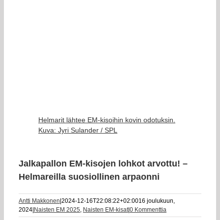
Helmarit lähtee EM-kisoihin kovin odotuksin.
Kuva: Jyri Sulander / SPL
Jalkapallon EM-kisojen lohkot arvottu! –
Helmareilla suosiollinen arpaonni
Antti Makkonen
|
2024-12-16T22:08:22+02:00
16 joulukuun,
2024
|
Naisten EM 2025
,
Naisten EM-kisat
|
0 Kommenttia