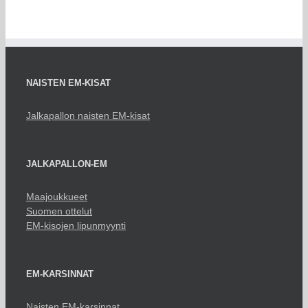
NAISTEN EM-KISAT
Jalkapallon naisten EM-kisat
JALKAPALLON-EM
Maajoukkueet
Suomen ottelut
EM-kisojen lipunmyynti
EM-KARSINNAT
Naisten EM-karsinnat