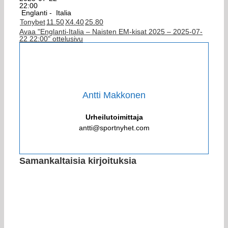
22:00
Englanti -
Italia
Tonybet
1
1.50
X
4.40
2
5.80
Avaa "Englanti-Italia – Naisten EM-kisat 2025 – 2025-07-
22 22:00" ottelusivu
Antti Makkonen
Urheilutoimittaja
antti@sportnyhet.com
Samankaltaisia kirjoituksia