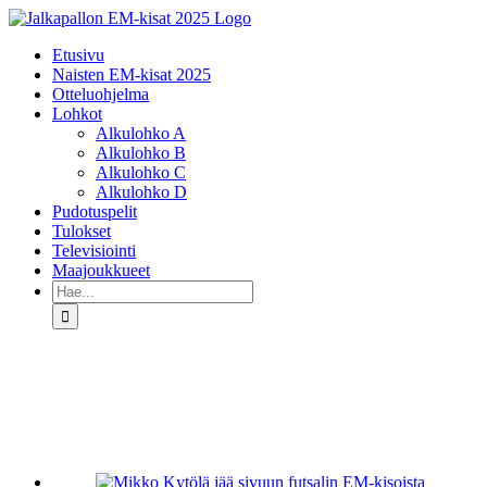
Skip
to
Etusivu
content
Naisten EM-kisat 2025
Otteluohjelma
Lohkot
Alkulohko A
Alkulohko B
Alkulohko C
Alkulohko D
Pudotuspelit
Tulokset
Televisiointi
Maajoukkueet
Etsi
...
Katso