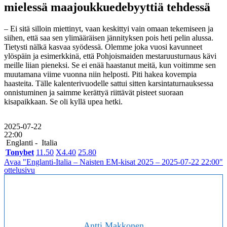
mielessä maajoukkuedebyyttiä tehdessä
– Ei sitä silloin miettinyt, vaan keskittyi vain omaan tekemiseen ja
siihen, että saa sen ylimääräisen jännityksen pois heti pelin alussa.
Tietysti nälkä kasvaa syödessä. Olemme joka vuosi kavunneet
ylöspäin ja esimerkkinä, että Pohjoismaiden mestaruusturnaus kävi
meille liian pieneksi. Se ei enää haastanut meitä, kun voitimme sen
muutamana viime vuonna niin helposti. Piti hakea kovempia
haasteita. Tälle kalenterivuodelle sattui sitten karsintaturnauksessa
onnistuminen ja saimme kerättyä riittävät pisteet suoraan
kisapaikkaan. Se oli kyllä upea hetki.
2025-07-22
22:00
Englanti -
Italia
Tonybet
1
1.50
X
4.40
2
5.80
Avaa "Englanti-Italia – Naisten EM-kisat 2025 – 2025-07-22 22:00"
ottelusivu
Antti Makkonen