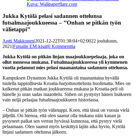
kuvaa
Kuva: Wallpaperflare.com
isompana
Jukka Kytölä pelasi sadannen ottelunsa
futsalmaajoukkueessa – ’’Onhan se pitkän työn
välietappi’’
Antti Makkonen
|
2021-12-22T01:38:04+02:00
22 joulukuun,
2021
|
Futsalin EM-kisat
|
0 Kommenttia
Jukka Kytölä on pitkän linjan maajoukkuepelaaja, joka on
ollut monessa mukana. Futsalmaajoukkueessa yli kymmenen
vuotta pelannut mies pelasi maanantaina sadannen ottelunsa.
Kampuksen Dynamon Jukka Kytölä oli maanantaina hyvällä
tuulella tappiollisesta Kroatia-harjoitusottelusta huolimatta. Mies on
kulkenut pitkän matkan joukkueensa mukana ja Kroatia-peli oli
hänelle jo uran sadas maaottelu. Siihen on pystynyt hänen lisäkseen
vain neljä pelaajaa futsalmaajoukkueen historiassa.
– Onhan se pitkän työn välietappi. Koen, että tässä on vuosia vielä
jäljellä. On hienoa, että olen saanut olla mukana näin kauan ja
pysyneet paikat sen verran hyvässä kunnossa, että pystyy vielä
pelaamaan. Olen saanut myös keskittyä lajiin aika hyvin, Kytölä
linjasi sadannen ottelunsa jälkeen.