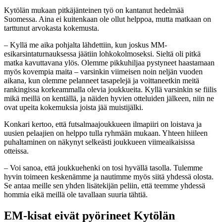
Kytölän mukaan pitkäjänteinen työ on kantanut hedelmää
Suomessa. Aina ei kuitenkaan ole ollut helppoa, mutta matkaan on
tarttunut arvokasta kokemusta.
– Kyllä me aika pohjalta lähdettiin, kun joskus MM-
esikarsintaturnauksessa jäätiin lohkokolmoseksi. Sieltä oli pitkä
matka kavuttavana ylös. Olemme pikkuhiljaa pystyneet haastamaan
myös kovempia maita – varsinkin viimeisen noin neljän vuoden
aikana, kun olemme pelanneet tasapelejä ja voittaneetkin meitä
rankingissa korkeammalla olevia joukkueita. Kyllä varsinkin se fiilis
mikä meillä on kentällä, ja näiden hyvien otteluiden jälkeen, niin ne
ovat upeita kokemuksia joista jää muistijälki.
Konkari kertoo, että futsalmaajoukkueen ilmapiiri on loistava ja
uusien pelaajien on helppo tulla ryhmään mukaan. Yhteen hiileen
puhaltaminen on näkynyt selkeästi joukkueen viimeaikaisissa
otteissa.
– Voi sanoa, että joukkuehenki on tosi hyvällä tasolla. Tulemme
hyvin toimeen keskenämme ja nautimme myös siitä yhdessä olosta.
Se antaa meille sen yhden lisätekijän peliin, että teemme yhdessä
hommia eikä meillä ole tavallaan suuria tähtiä.
EM-kisat eivät pyörineet Kytölän