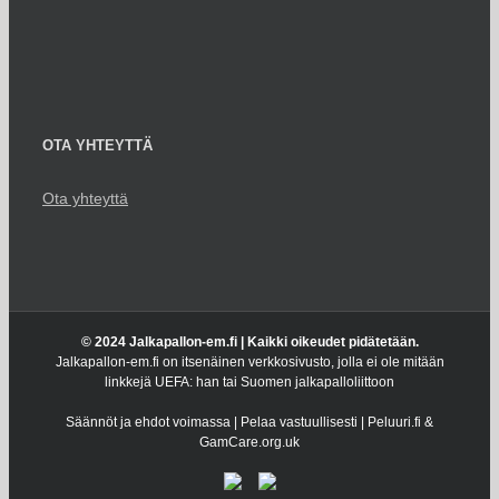
OTA YHTEYTTÄ
Ota yhteyttä
© 2024 Jalkapallon-em.fi | Kaikki oikeudet pidätetään.
Jalkapallon-em.fi on itsenäinen verkkosivusto, jolla ei ole mitään
linkkejä UEFA: han tai Suomen jalkapalloliittoon
Säännöt ja ehdot voimassa | Pelaa vastuullisesti | Peluuri.fi &
GamCare.org.uk