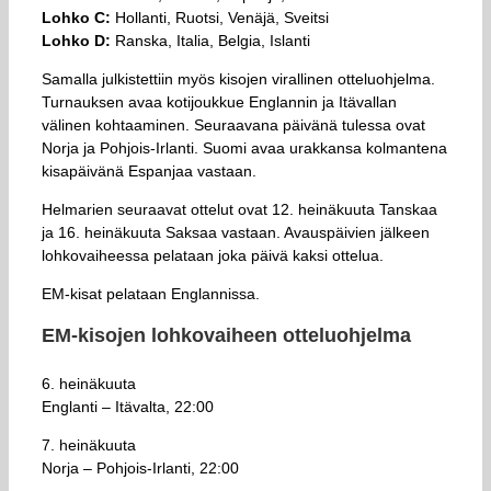
Lohko C:
Hollanti, Ruotsi, Venäjä, Sveitsi
Lohko D:
Ranska, Italia, Belgia, Islanti
Samalla julkistettiin myös kisojen virallinen otteluohjelma.
Turnauksen avaa kotijoukkue Englannin ja Itävallan
välinen kohtaaminen. Seuraavana päivänä tulessa ovat
Norja ja Pohjois-Irlanti. Suomi avaa urakkansa kolmantena
kisapäivänä Espanjaa vastaan.
Helmarien seuraavat ottelut ovat 12. heinäkuuta Tanskaa
ja 16. heinäkuuta Saksaa vastaan. Avauspäivien jälkeen
lohkovaiheessa pelataan joka päivä kaksi ottelua.
EM-kisat pelataan Englannissa.
EM-kisojen lohkovaiheen otteluohjelma
6. heinäkuuta
Englanti – Itävalta, 22:00
7. heinäkuuta
Norja – Pohjois-Irlanti, 22:00