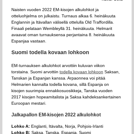
Naisten vuoden 2022 EM-kisojen alkulohkot ja
otteluohjelma on julkaistu. Turnaus alkaa 6. heinäkuuta
Englannin ja Itävallan välisellä ottelulla Old Traffordilla.
Finaali pelataan Wembleyllä 31. heinäkuuta. Helmarit
avaavat oman turnauksensa perjantaina 8. heinäkuuta
Espanjaa vastaan.
Suomi todella kovaan lohkoon
EM-turnauksen alkulohkot arvottiin kuluvan viikon
torstaina. Suomi arvottiin
todella kovaan lohkoon
Saksan,
Tanskan ja Espanjan kanssa. Arpaonnea voi pitää
Helmarien kannalta todella kovana, sillä Espanja on
kisojen suurimpia ennakkosuosikkeja, Tanska vuoden
2017 kisojen hopeamitalista ja Saksa kahdeksankertainen
Euroopan mestari.
Jalkapallon EM-kisojen 2022 alkulohkot
Lohko A:
Englanti, Itävalta, Norja, Pohjois-Irlanti
Lohko B:
Saksa, Tanska, Espanja, Suomi