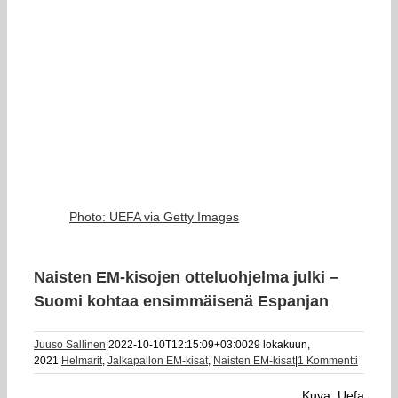
Photo: UEFA via Getty Images
Naisten EM-kisojen otteluohjelma julki –
Suomi kohtaa ensimmäisenä Espanjan
Juuso Sallinen
|
2022-10-10T12:15:09+03:00
29 lokakuun,
2021
|
Helmarit
,
Jalkapallon EM-kisat
,
Naisten EM-kisat
|
1 Kommentti
Kuva: Uefa