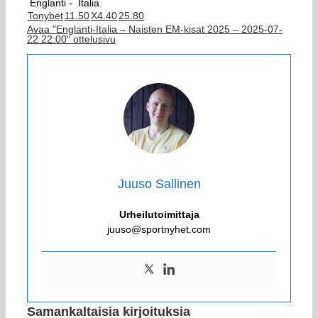
Englanti -
Italia
Tonybet
1
1.50
X
4.40
2
5.80
Avaa "Englanti-Italia – Naisten EM-kisat 2025 – 2025-07-
22 22:00" ottelusivu
Juuso Sallinen
Urheilutoimittaja
juuso@sportnyhet.com
Samankaltaisia kirjoituksia