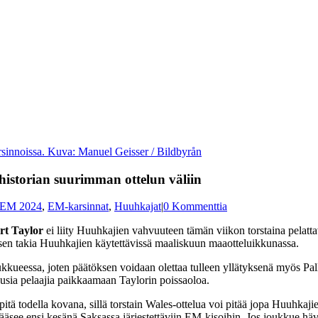
sinnoissa. Kuva: Manuel Geisser / Bildbyrån
historian suurimman ottelun väliin
EM 2024
,
EM-karsinnat
,
Huuhkajat
|
0 Kommenttia
rt Taylor
ei liity Huuhkajien vahvuuteen tämän viikon torstaina pelatta
e sen takia Huuhkajien käytettävissä maaliskuun maaotteluikkunassa.
kueessa, joten päätöksen voidaan olettaa tulleen yllätyksenä myös Pall
 uusia pelaajia paikkaamaan Taylorin poissaoloa.
tä todella kovana, sillä torstain Wales-ottelua voi pitää jopa Huuhkaji
 pääsee ensi kesänä Saksassa järjestettäviin EM-kisoihin. Jos joukkue hä