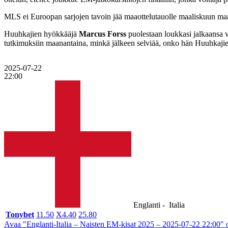
MLS ei Euroopan sarjojen tavoin jää maaottelutauolle maaliskuun maa
Huuhkajien hyökkääjä
Marcus Forss
puolestaan loukkasi jalkaansa 
tutkimuksiin maanantaina, minkä jälkeen selviää, onko hän Huuhkajie
2025-07-22
22:00
Englanti -
Italia
Tonybet
1
1.50
X
4.40
2
5.80
Avaa "Englanti-Italia – Naisten EM-kisat 2025 – 2025-07-22 22:00" o