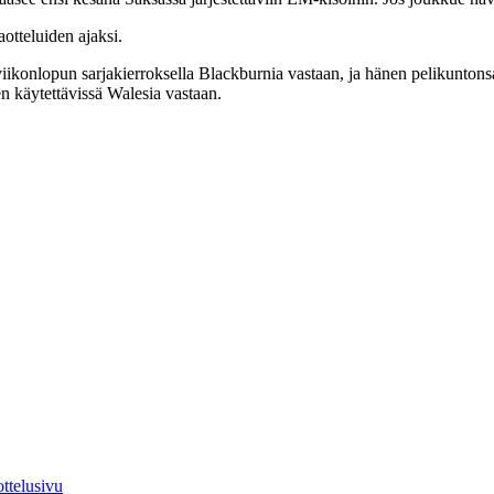
otteluiden ajaksi.
viikonlopun sarjakierroksella Blackburnia vastaan, ja hänen pelikunton
n käytettävissä Walesia vastaan.
ttelusivu