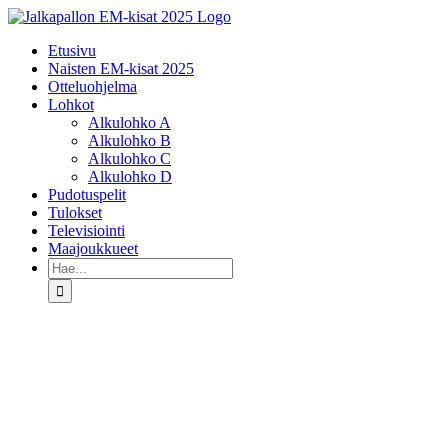
Skip
to
Etusivu
content
Naisten EM-kisat 2025
Otteluohjelma
Lohkot
Alkulohko A
Alkulohko B
Alkulohko C
Alkulohko D
Pudotuspelit
Tulokset
Televisiointi
Maajoukkueet
Etsi
...