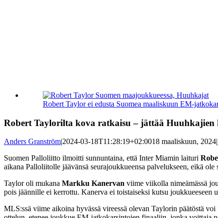
Katso
kuvaa
Robert Taylor ei edusta Suomea maaliskuun EM-jatkokar
isompana
Robert Taylorilta kova ratkaisu – jättää Huuhkajien 
Anders Granström
|
2024-03-18T11:28:19+02:00
18 maaliskuun, 2024
|
Suomen Palloliitto ilmoitti sunnuntaina, että Inter Miamin laituri
Robe
aikana Palloliitolle jäävänsä seurajoukkueensa palvelukseen, eikä ol
Taylor oli mukana
Markku Kanervan
viime viikolla nimeämässä jouk
pois jäännille ei kerrottu. Kanerva ei toistaiseksi kutsu joukkueeseen
MLS:ssä viime aikoina hyvässä vireessä olevan Taylorin päätöstä voi pi
ottelun, etenee joukkue EM-jatkokarsintojen finaaliin, jonka voittaja