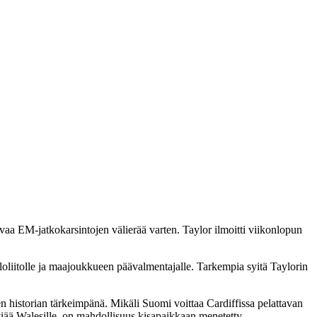
vaa EM-jatkokarsintojen välierää varten. Taylor ilmoitti viikonlopun
oliitolle ja maajoukkueen päävalmentajalle. Tarkempia syitä Taylorin
en historian tärkeimpänä. Mikäli Suomi voittaa Cardiffissa pelattavan
viää Walesille, on mahdollisuus kisapaikkaan menetetty.