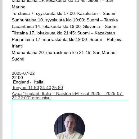
Maanantaina 19. kesäkuuta klo 21:45: Suomi – San
Marino
Torstaina 7. syyskuuta klo 17:00: Kazakstan – Suomi
Sunnuntaina 10. syyskuuta klo 19:00: Suomi – Tanska
Lauantaina 14. lokakuuta klo 19:00: Slovenia – Suomi
Tiistaina 17. lokakuuta klo 21:45: Suomi – Kazakstan
Perjantaina 17. marraskuuta klo 19:00: Suomi – Pohjois-
Irlanti
Maanantaina 20. marraskuuta klo 21:45: San Marino –
Suomi
2025-07-22
22:00
Englanti -
Italia
Tonybet
1
1.50
X
4.40
2
5.80
Avaa "Englanti-Italia – Naisten EM-kisat 2025 – 2025-07-
22 22:00" ottelusivu