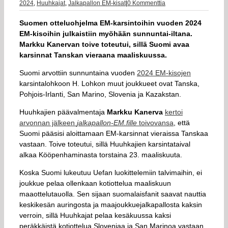
2024
,
Huuhkajat
,
Jalkapallon EM-kisat
|
0 Kommenttia
Suomen otteluohjelma EM-karsintoihin vuoden 2024
EM-kisoihin julkaistiin myöhään sunnuntai-iltana.
Markku Kanervan toive toteutui, sillä Suomi avaa
karsinnat Tanskan vieraana maaliskuussa.
Suomi arvottiin sunnuntaina vuoden
2024 EM-kisojen
karsintalohkoon H. Lohkon muut joukkueet ovat Tanska,
Pohjois-Irlanti, San Marino, Slovenia ja Kazakstan.
Huuhkajien päävalmentaja
Markku Kanerva
kertoi
arvonnan jälkeen
jalkapallon-EM.fille
toivovansa
, että
Suomi pääsisi aloittamaan EM-karsinnat vieraissa Tanskaa
vastaan. Toive toteutui, sillä Huuhkajien karsintataival
alkaa Kööpenhaminasta torstaina 23. maaliskuuta.
Koska Suomi lukeutuu Uefan luokittelemiin talvimaihin, ei
joukkue pelaa ollenkaan kotiottelua maaliskuun
maaottelutauolla. Sen sijaan suomalaisfanit saavat nauttia
keskikesän auringosta ja maajoukkuejalkapallosta kaksin
verroin, sillä Huuhkajat pelaa kesäkuussa kaksi
peräkkäistä kotiottelua Sloveniaa ja San Marinoa vastaan.