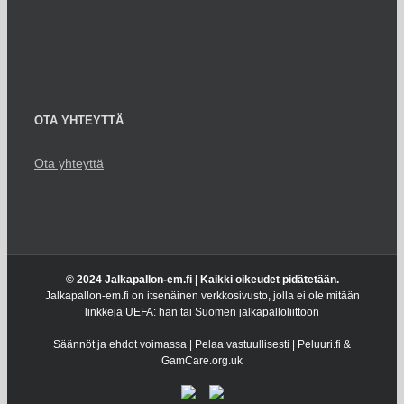
OTA YHTEYTTÄ
Ota yhteyttä
© 2024 Jalkapallon-em.fi | Kaikki oikeudet pidätetään.
Jalkapallon-em.fi on itsenäinen verkkosivusto, jolla ei ole mitään
linkkejä UEFA: han tai Suomen jalkapalloliittoon
Säännöt ja ehdot voimassa | Pelaa vastuullisesti | Peluuri.fi &
GamCare.org.uk