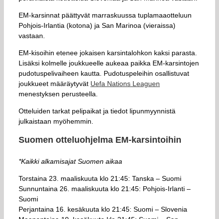
EM-karsinnat päättyvät marraskuussa tuplamaaotteluun
Pohjois-Irlantia (kotona) ja San Marinoa (vieraissa)
vastaan.
EM-kisoihin etenee jokaisen karsintalohkon kaksi parasta.
Lisäksi kolmelle joukkueelle aukeaa paikka EM-karsintojen
pudotuspelivaiheen kautta. Pudotuspeleihin osallistuvat
joukkueet määräytyvät
Uefa Nations Leaguen
menestyksen perusteella.
Otteluiden tarkat pelipaikat ja tiedot lipunmyynnistä
julkaistaan myöhemmin.
Suomen otteluohjelma EM-karsintoihin
*Kaikki alkamisajat Suomen aikaa
Torstaina 23. maaliskuuta klo 21:45: Tanska – Suomi
Sunnuntaina 26. maaliskuuta klo 21:45: Pohjois-Irlanti –
Suomi
Perjantaina 16. kesäkuuta klo 21:45: Suomi – Slovenia