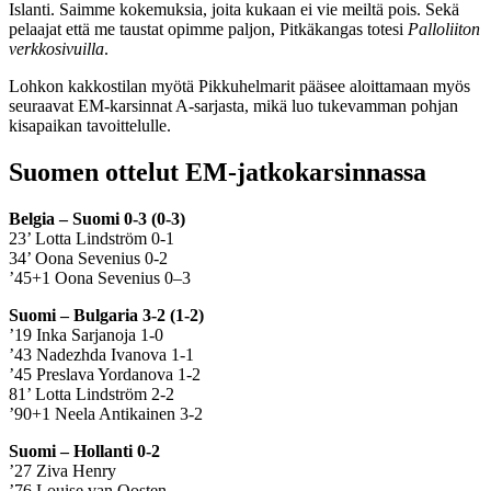
Islanti. Saimme kokemuksia, joita kukaan ei vie meiltä pois. Sekä
pelaajat että me taustat opimme paljon, Pitkäkangas totesi
Palloliiton
verkkosivuilla
.
Lohkon kakkostilan myötä Pikkuhelmarit pääsee aloittamaan myös
seuraavat EM-karsinnat A-sarjasta, mikä luo tukevamman pohjan
kisapaikan tavoittelulle.
Suomen ottelut EM-jatkokarsinnassa
Belgia – Suomi 0-3 (0-3)
23’ Lotta Lindström 0-1
34’ Oona Sevenius 0-2
’45+1 Oona Sevenius 0–3
Suomi – Bulgaria 3-2 (1-2)
’19 Inka Sarjanoja 1-0
’43 Nadezhda Ivanova 1-1
’45 Preslava Yordanova 1-2
81’ Lotta Lindström 2-2
’90+1 Neela Antikainen 3-2
Suomi – Hollanti 0-2
’27 Ziva Henry
’76 Louise van Oosten