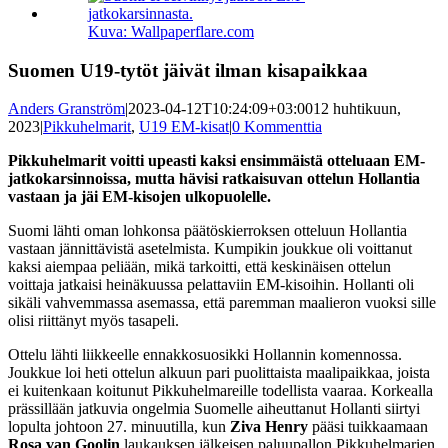
kuvaa
isompana
Kuva: Wallpaperflare.com
Suomen U19-tytöt jäivät ilman kisapaikkaa
Anders Granström
|
2023-04-12T10:24:09+03:00
12 huhtikuun,
2023
|
Pikkuhelmarit
,
U19 EM-kisat
|
0 Kommenttia
Pikkuhelmarit voitti upeasti kaksi ensimmäistä otteluaan EM-
jatkokarsinnoissa, mutta hävisi ratkaisuvan ottelun Hollantia
vastaan ja jäi EM-kisojen ulkopuolelle.
Suomi lähti oman lohkonsa päätöskierroksen otteluun Hollantia
vastaan jännittävistä asetelmista. Kumpikin joukkue oli voittanut
kaksi aiempaa peliään, mikä tarkoitti, että keskinäisen ottelun
voittaja jatkaisi heinäkuussa pelattaviin EM-kisoihin. Hollanti oli
sikäli vahvemmassa asemassa, että paremman maalieron vuoksi sille
olisi riittänyt myös tasapeli.
Ottelu lähti liikkeelle ennakkosuosikki Hollannin komennossa.
Joukkue loi heti ottelun alkuun pari puolittaista maalipaikkaa, joista
ei kuitenkaan koitunut Pikkuhelmareille todellista vaaraa. Korkealla
prässillään jatkuvia ongelmia Suomelle aiheuttanut Hollanti siirtyi
lopulta johtoon 27. minuutilla, kun
Ziva Henry
pääsi tuikkaamaan
Rosa van Goolin
laukauksen jälkeisen paluupallon Pikkuhelmarien