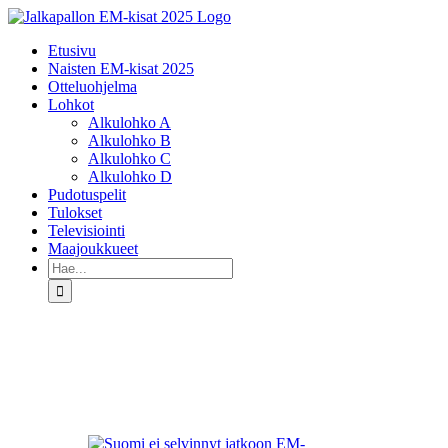
Skip
to
Etusivu
content
Naisten EM-kisat 2025
Otteluohjelma
Lohkot
Alkulohko A
Alkulohko B
Alkulohko C
Alkulohko D
Pudotuspelit
Tulokset
Televisiointi
Maajoukkueet
Etsi
...
Katso