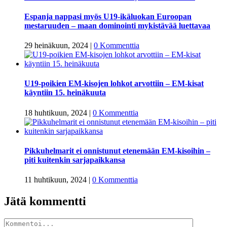
Espanja nappasi myös U19-ikäluokan Euroopan
mestaruuden – maan dominointi mykistävää luettavaa
29 heinäkuun, 2024
|
0 Kommenttia
U19-poikien EM-kisojen lohkot arvottiin – EM-kisat
käyntiin 15. heinäkuuta
18 huhtikuun, 2024
|
0 Kommenttia
Pikkuhelmarit ei onnistunut etenemään EM-kisoihin –
piti kuitenkin sarjapaikkansa
11 huhtikuun, 2024
|
0 Kommenttia
Jätä kommentti
Kommentti