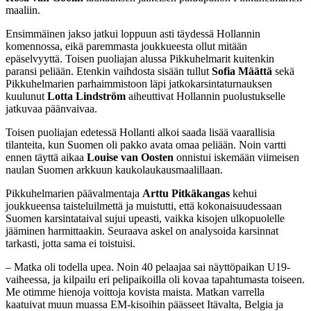
maaliin.
Ensimmäinen jakso jatkui loppuun asti täydessä Hollannin
komennossa, eikä paremmasta joukkueesta ollut mitään
epäselvyyttä. Toisen puoliajan alussa Pikkuhelmarit kuitenkin
paransi peliään. Etenkin vaihdosta sisään tullut
Sofia Määttä
sekä
Pikkuhelmarien parhaimmistoon läpi jatkokarsintaturnauksen
kuulunut
Lotta Lindström
aiheuttivat Hollannin puolustukselle
jatkuvaa päänvaivaa.
Toisen puoliajan edetessä Hollanti alkoi saada lisää vaarallisia
tilanteita, kun Suomen oli pakko avata omaa peliään. Noin vartti
ennen täyttä aikaa
Louise van Oosten
onnistui iskemään viimeisen
naulan Suomen arkkuun kaukolaukausmaalillaan.
Pikkuhelmarien päävalmentaja
Arttu Pitkäkangas
kehui
joukkueensa taisteluilmettä ja muistutti, että kokonaisuudessaan
Suomen karsintataival sujui upeasti, vaikka kisojen ulkopuolelle
jääminen harmittaakin. Seuraava askel on analysoida karsinnat
tarkasti, jotta sama ei toistuisi.
– Matka oli todella upea. Noin 40 pelaajaa sai näyttöpaikan U19-
vaiheessa, ja kilpailu eri pelipaikoilla oli kovaa tapahtumasta toiseen.
Me otimme hienoja voittoja kovista maista. Matkan varrella
kaatuivat muun muassa EM-kisoihin päässeet Itävalta, Belgia ja