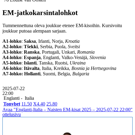
EM-jatkokarsintalohkot
Tummennettuna oleva joukkue etenee EM-kisoihin. Kursivoitu
joukkue putoaa alempaan sarjaan.
A1-lohko
:
Saksa
, Irlanti, Norja,
Kroatia
A2-lohko
:
Tšekki
, Serbia, Puola,
Sveitsi
A3-lohko
:
Ranska
, Portugali, Unkari,
Romania
A4-lohko
:
Espanja
, Englanti, Valko-Venäjä,
Slovenia
A5-lohko
:
Islanti
, Tanska, Ruotsi,
Ukraina
A6-lohko
:
Itävalta
, Italia, Kreikka,
Bosnia ja Hertsegovina
A7-lohko:
Hollanti
, Suomi, Belgia,
Bulgaria
2025-07-22
22:00
Englanti -
Italia
Tonybet
1
1.50
X
4.40
2
5.80
Avaa "Englanti-Italia – Naisten EM-kisat 2025 – 2025-07-22 22:00"
ottelusivu