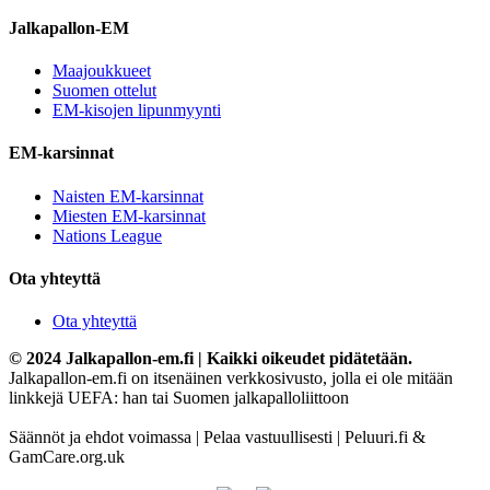
Jalkapallon-EM
Maajoukkueet
Suomen ottelut
EM-kisojen lipunmyynti
EM-karsinnat
Naisten EM-karsinnat
Miesten EM-karsinnat
Nations League
Ota yhteyttä
Ota yhteyttä
© 2024 Jalkapallon-em.fi | Kaikki oikeudet pidätetään.
Jalkapallon-em.fi on itsenäinen verkkosivusto, jolla ei ole mitään
linkkejä UEFA: han tai Suomen jalkapalloliittoon
Säännöt ja ehdot voimassa | Pelaa vastuullisesti | Peluuri.fi &
GamCare.org.uk