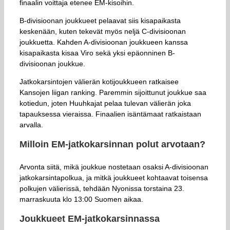
finaalin voittaja etenee EM-kisoihin.
B-divisioonan joukkueet pelaavat siis kisapaikasta
keskenään, kuten tekevät myös neljä C-divisioonan
joukkuetta. Kahden A-divisioonan joukkueen kanssa
kisapaikasta kisaa Viro sekä yksi epäonninen B-
divisioonan joukkue.
Jatkokarsintojen välierän kotijoukkueen ratkaisee
Kansojen liigan ranking. Paremmin sijoittunut joukkue saa
kotiedun, joten Huuhkajat pelaa tulevan välierän joka
tapauksessa vieraissa. Finaalien isäntämaat ratkaistaan
arvalla.
Milloin EM-jatkokarsinnan polut arvotaan?
Arvonta siitä, mikä joukkue nostetaan osaksi A-divisioonan
jatkokarsintapolkua, ja mitkä joukkueet kohtaavat toisensa
polkujen välierissä, tehdään Nyonissa torstaina 23.
marraskuuta klo 13:00 Suomen aikaa.
Joukkueet EM-jatkokarsinnassa