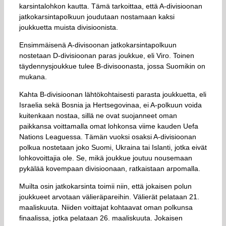
karsintalohkon kautta. Tämä tarkoittaa, että A-divisioonan
jatkokarsintapolkuun joudutaan nostamaan kaksi
joukkuetta muista divisioonista.
Ensimmäisenä A-divisoonan jatkokarsintapolkuun
nostetaan D-divisioonan paras joukkue, eli Viro. Toinen
täydennysjoukkue tulee B-divisoonasta, jossa Suomikin on
mukana.
Kahta B-divisioonan lähtökohtaisesti parasta joukkuetta, eli
Israelia sekä Bosnia ja Hertsegovinaa, ei A-polkuun voida
kuitenkaan nostaa, sillä ne ovat suojanneet oman
paikkansa voittamalla omat lohkonsa viime kauden Uefa
Nations Leaguessa. Tämän vuoksi osaksi A-divisioonan
polkua nostetaan joko Suomi, Ukraina tai Islanti, jotka eivät
lohkovoittajia ole. Se, mikä joukkue joutuu nousemaan
pykälää kovempaan divisioonaan, ratkaistaan arpomalla.
Muilta osin jatkokarsinta toimii niin, että jokaisen polun
joukkueet arvotaan välieräpareihin. Välierät pelataan 21.
maaliskuuta. Niiden voittajat kohtaavat oman polkunsa
finaalissa, jotka pelataan 26. maaliskuuta. Jokaisen