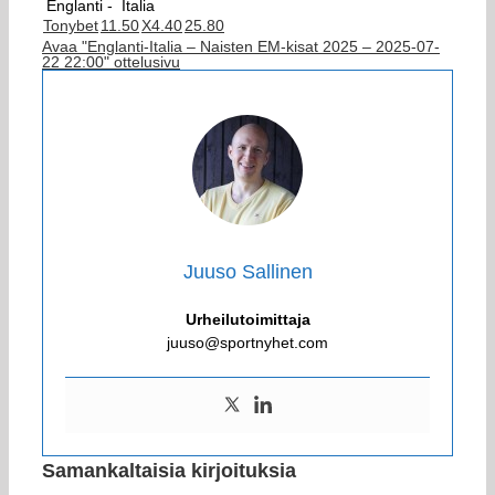
Englanti -
Italia
Tonybet
1
1.50
X
4.40
2
5.80
Avaa "Englanti-Italia – Naisten EM-kisat 2025 – 2025-07-
22 22:00" ottelusivu
Juuso Sallinen
Urheilutoimittaja
juuso@sportnyhet.com
Samankaltaisia kirjoituksia