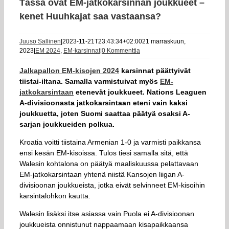
Tässä ovat EM-jatkokarsinnan joukkueet –
kenet Huuhkajat saa vastaansa?
Juuso Sallinen
|
2023-11-21T23:43:34+02:00
21 marraskuun,
2023
|
EM 2024
,
EM-karsinnat
|
0 Kommenttia
Jalkapallon EM-kisojen 2024
karsinnat päättyivät
tiistai-iltana. Samalla varmistuivat myös
EM-
jatkokarsintaan
etenevät joukkueet. Nations Leaguen
A-divisioonasta jatkokarsintaan eteni vain kaksi
joukkuetta, joten Suomi saattaa päätyä osaksi A-
sarjan joukkueiden polkua.
Kroatia voitti tiistaina Armenian 1-0 ja varmisti paikkansa
ensi kesän EM-kisoissa. Tulos tiesi samalla sitä, että
Walesin kohtalona on päätyä maaliskuussa pelattavaan
EM-jatkokarsintaan yhtenä niistä Kansojen liigan A-
divisioonan joukkueista, jotka eivät selvinneet EM-kisoihin
karsintalohkon kautta.
Walesin lisäksi itse asiassa vain Puola ei A-divisioonan
joukkueista onnistunut nappaamaan kisapaikkaansa