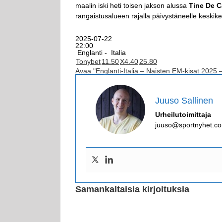
maalin iski heti toisen jakson alussa
Tine De C
rangaistusalueen rajalla päivystäneelle keskiken
2025-07-22
22:00
Englanti -
Italia
Tonybet
1
1.50
X
4.40
2
5.80
Avaa "Englanti-Italia – Naisten EM-kisat 2025 
Juuso Sallinen
Urheilutoimittaja
juuso@sportnyhet.c
Samankaltaisia kirjoituksia