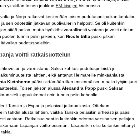
uin yksikään toinen joukkue
EM-kisojen
historiassa.
valta ja Norja ratkoivat keskenään toisen pudotuspelipaikan kohtalon.
a sen odotettiin jatkavan puolivälieriin helposti. Se oli kuitenkin
an pitää palloa, mutta hyökkäsi vaarallisesti vastaan ja voitti ottelun
n puolen tunnin pelin jälkeen, kun
Nicole Billa
puski pitkän
 Itävallan pudotuspeleihin.
panja voitti ratkaisuottelun
ohkovoiton jo varmistanut Saksa kohtasi pudotuspeleistä jo
alkuminuuteista lähtien, eikä antanut Helmareille minkäänlaista
hia
Kleinherne
pääsi siirtämään illan ensimmäisen maalin tyhjiin juuri
tteeksi. Toisen jakson alussa
Alexandra Popp
puski Saksan
kaunisteli loppulukemat noin tunnin pelin kohdalla.
eet Tanska ja Espanja pelasivat jatkopaikasta. Otteluun
in tahdin alusta lähtien, vaikka Tanska pelasikin urheasti ja pääsi
 vastaan. Ratkaisua saatiin kuitenkin odottaa varsinaisen peliajan
skemaan Espanjan voitto-osuman. Tasapelikin olisi kuitenkin riittänyt
takia.