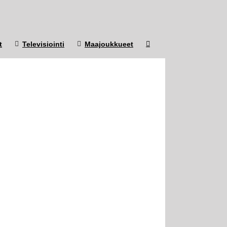
t
Televisiointi
Maajoukkueet