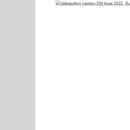
Katso
kuvaa
isompana