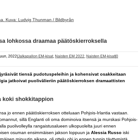
ana. Kuva: Ludvig Thunman / Bildbyrån
ssa lohkossa draamaa päätöskierroksella
uun, 2022
|
Jalkapallon EM-kisat
,
Naisten EM 2022
,
Naisten EM-kisat
|
0
 jyräsivät tiensä pudotuspeleihin ja kohensivat osakkeitaan
lgia jatkoivat puolivälieriin päätöskierroksen dramaattisten
a koki shokkitappion
onsa jo ennen päätöskierroksen otteluaan Pohjois-Irlantia vastaan.
mannut, sillä Englanti oli oma dominoiva itsensä ja murskasi Pohjois-
la puolivolleylla rangaistusalueen ulkopuolelta juuri ennen
 toisen osuman ensimmäisen jakson loppuun ja
Alessia Russo
iski
äisen minuutin aikana, oli ottelu ohi jo ennen tunnin täyttymistä.