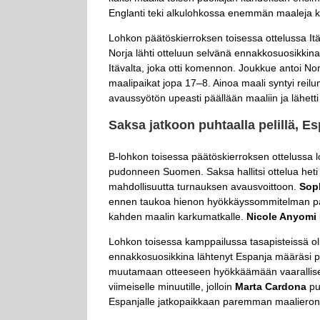
Englanti teki alkulohkossa enemmän maaleja k
Lohkon päätöskierroksen toisessa ottelussa Itä
Norja lähti otteluun selvänä ennakkosuosikkina j
Itävalta, joka otti komennon. Joukkue antoi Norj
maalipaikat jopa 17–8. Ainoa maali syntyi reilu
avaussyötön upeasti päällään maaliin ja lähetti
Saksa jatkoon puhtaalla pelillä, Es
B-lohkon toisessa päätöskierroksen ottelussa l
pudonneen Suomen. Saksa hallitsi ottelua heti 
mahdollisuutta turnauksen avausvoittoon.
Sop
ennen taukoa hienon hyökkäyssommitelman pää
kahden maalin karkumatkalle.
Nicole Anyomi
Lohkon toisessa kamppailussa tasapisteissä oll
ennakkosuosikkina lähtenyt Espanja määräsi pel
muutamaan otteeseen hyökkäämään vaarallisesti
viimeiselle minuutille, jolloin
Marta
Cardona
pu
Espanjalle jatkopaikkaan paremman maalieron 