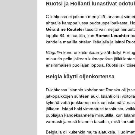
Ruotsi ja Hollanti lunastivat odotu
C-lohkossa ei jatkoon menijöitä tarvinnut viimeisi
ahtaalle kamppailussa pudotuspelipaikasta. Holla
Géraldine Reuteler
tasoitti vain neljää minuu
lopulta 84. minuutilla, kun
Romée Leuchter
pus
kahdella maalilla ottelun lisäajalla ja laittoi Ru
Blågultin
kone ei kuitenkaan yskähdellyt Portug
minuutin pelin jälkeen kulmapotkun jälkitilante
ensimmäisen puoliajan loppua. Ruotsi iski toisel
Belgia käytti oljenkortensa
D-lohkossa Islannin kohdannut Ranska oli jo va
jatkopaikkojen suhteen auki. Islanti olisi voito
kylmää vettä joukkueen niskaan iskemällä nai
jälkeen. Islanti haki vimmatusti tasoitusta, vaik
puoliajan kahdeksannella minuutilla, kun Islanni
varmasti ja nosti Islannin tasoihin, mikä tarkoitti
Belgialla oli kuitenkin muita ajatuksia. Huolimatt