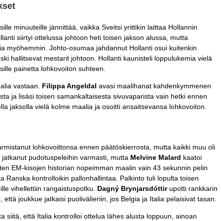
kset
lle minuuteille jännittää, vaikka Sveitsi yrittikin laittaa Hollannin
nti siirtyi ottelussa johtoon heti toisen jakson alussa, mutta
ttia myöhemmin. Johto-osumaa jahdannut Hollanti osui kuitenkin
ki hallitsevat mestarit johtoon. Hollanti kaunisteli loppulukemia vielä
otsille painetta lohkovoiton suhteen.
alia vastaan.
Filippa Angeldal
avasi maalihanat kahdenkymmenen
esta ja lisäsi toisen samankaltaisesta sivuvaparista vain hetki ennen
la jaksolla vielä kolme maalia ja osoitti ansaitsevansa lohkovoiton.
rmistanut lohkovoittonsa ennen päätöskierrosta, mutta kaikki muu oli
lla jatkanut pudotuspeleihin varmasti, mutta
Melvine Malard
kaatoi
sten EM-kisojen historian nopeimman maalin vain 43 sekunnin pelin
ka Ranska kontrolloikin pallonhallintaa. Palkinto tuli lopulta toisen
lle vihellettiin rangaistuspotku.
Dagný Brynjarsdóttir
upotti rankkarin
, että joukkue jatkaisi puolivälieriin, jos Belgia ja Italia pelaisivat tasan.
a siitä, että Italia kontrolloi ottelua lähes alusta loppuun, ainoan