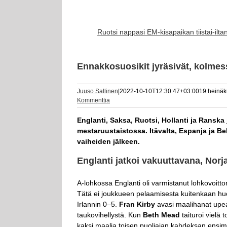
Ruotsi nappasi EM-kisapaikan tiistai-ilt
Ennakkosuosikit jyräsivät, kolme
Juuso Sallinen
|
2022-10-10T12:30:47+03:00
19 heinäk
Kommenttia
Englanti, Saksa, Ruotsi, Hollanti ja Ranska
mestaruustaistossa. Itävalta, Espanja ja Be
vaiheiden jälkeen.
Englanti jatkoi vakuuttavana, Norj
A-lohkossa Englanti oli varmistanut lohkovoitt
Tätä ei joukkueen pelaamisesta kuitenkaan huo
Irlannin 0–5.
Fran Kirby
avasi maalihanat upeal
taukovihellystä. Kun
Beth
Mead
taituroi vielä
kaksi maalia toisen puoliajan kahdeksan ensimm