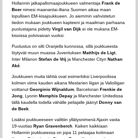
Hollannin jalkapallomaajoukkueen valmentaja
Frank de
Boer
nimesi maanantai-iltana Suomen aikaa maan
lopullisen EM-kisajoukkueen. Jo aiemmin vahvistetun
tiedon mukaan joukkueen kapteeni ja maailman parhaana
puolustajana pidetty
Virgil van Dijk
ei ole mukana EM-
kisoissa polvivaivan vuoksi.
Puolustus on silti
Oranjella
kunnossa, sillä joukkueesta
löytyvät muun muassa Juventuksen
Matthijs de Ligt
,
Inter Milanon
Stefan de Vrij
ja Manchester Cityn
Nathan
Aké
.
Joukkueen muita tähtiä ovat esimerkiksi Liverpoolissa
kolmen viime kauden aikana Mestarien liigan ja Valioliigan
voittanut
Georginio Wijnaldum
, Barcelonan
Frenkie de
Jong
, Lyonin
Memphis Depay
ja Manchester Unitedissa
tällä kaudella todella vähälle peliajalle jäänyt
Donny van
de Beek
.
Lisäksi joukkueeseen valittiin yllätysnimenä Ajaxin vasta
19-vuotias
Ryan Gravenberch
. Kaiken kaikkiaan
Hollannin joukkueessa on jopa 11 pelaajaa kotimaan