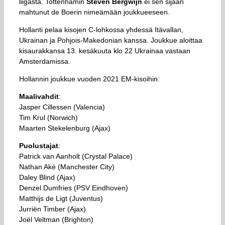
liigasta. Tottenhamin
Steven Bergwijn
ei sen sijaan
mahtunut de Boerin nimeämään joukkueeseen.
Hollanti pelaa kisojen C-lohkossa yhdessä Itävallan,
Ukrainan ja Pohjois-Makedonian kanssa. Joukkue aloittaa
kisaurakkansa 13. kesäkuuta klo 22 Ukrainaa vastaan
Amsterdamissa.
Hollannin joukkue vuoden 2021 EM-kisoihin:
Maalivahdit
:
Jasper Cillessen (Valencia)
Tim Krul (Norwich)
Maarten Stekelenburg (Ajax)
Puolustajat
:
Patrick van Aanholt (Crystal Palace)
Nathan Aké (Manchester City)
Daley Blind (Ajax)
Denzel Dumfries (PSV Eindhoven)
Matthijs de Ligt (Juventus)
Jurriën Timber (Ajax)
Joël Veltman (Brighton)