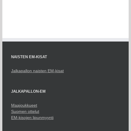
NAISTEN EM-KISAT
Jalkapallon naisten EM-kisat
JALKAPALLON-EM
Maajoukkueet
Suomen ottelut
EM-kisojen lipunmyynti