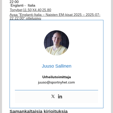
22:00
Englanti -
Italia
Tonybet
1
1.50
X
4.40
2
5.80
Avaa "Englanti-Italia – Naisten EM-kisat 2025 – 2025-07-
22 22:00" ottelusivu
Juuso Sallinen
Urheilutoimittaja
juuso@sportnyhet.com
Samankaltaisia kirjoituksia