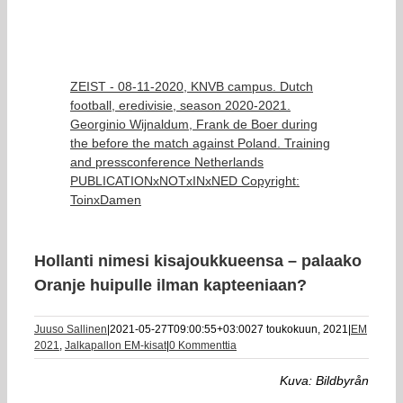
ZEIST - 08-11-2020, KNVB campus. Dutch
football, eredivisie, season 2020-2021.
Georginio Wijnaldum, Frank de Boer during
the before the match against Poland. Training
and pressconference Netherlands
PUBLICATIONxNOTxINxNED Copyright:
ToinxDamen
Hollanti nimesi kisajoukkueensa – palaako
Oranje huipulle ilman kapteeniaan?
Juuso Sallinen
|
2021-05-27T09:00:55+03:00
27 toukokuun, 2021
|
EM
2021
,
Jalkapallon EM-kisat
|
0 Kommenttia
Kuva: Bildbyrån