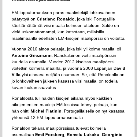
EM-lopputurnauksen paras maalintekijä lohkovaiheen
päätyttyä on
Cristiano Ronaldo
, joka iski Portugalille
käsittämättömät viisi maalia kolmeen otteluun. Saldo on
vielä uskomattomampi, kun katsotaan, millaisilla
maalimäärillä edellisten EM-kisojen maalipörssi on voitettu.
Vuonna 2016 ainoa pelaaja, joka iski yli kolme maalia, oli
Antoine Griezmann
. Ranskalainen voitti maalipörssin
kuudella osumalla. Vuoden 2012 kisoissa maalipörssi
voitettiin kolmella maalilla, ja vuonna 2008 Espanjan
David
Villa
ylsi ainoana neljään osumaan. Se, että Ronaldolla on
jo lohkovaiheen jälkeen kasassa viisi maalia, on todella
kovan luokan saavutus.
Ronaldosta tuli näiden kisojen aikana myös kaikkien
aikojen eniten maaleja EM-kisoissa tehnyt pelaaja, kun
hän ohitti
Michel Platinin
. Portugalilaisella on nyt kasassa
yhteensä 12 EM-lopputurnausmaalia.
Ronaldon takana maalipörssissä tulevat kolmella
osumallaan
Emil Forsberg
,
Romelu Lukaku
,
Georginio