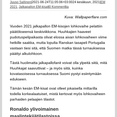
Juuso Sallinen
|
2021-06-24T11:05:06+03:00
24 kesäkuun, 2021
|
EM
2021
,
Jalkapallon EM-kisat
|
0 Kommenttia
Kuva: Wallpaperflare.com
Vuoden 2021 jalkapallon EM-kisojen lohkovaihe pelattiin
päätökseensä keskiviikkona. Huuhkajien haaveet
pudotuspelipaikasta olivat elossa aivan lohkovaiheen viime
hetkille saakka, mutta lopulta Ranskan tasapeli Portugalia
vastaan tiesi sitä, että Suomen matka tässä turnauksessa
päättyi alkulohkoon.
Tästä huolimatta jalkapallofanit voivat olla ylpeitä siitä, mitä
Huuhkajat saavuttivat – ja myös siitä, kuinka
kovatasoisessa turnauksessa Suomi pystyi esiintymään
edukseen.
Tämän kesän EM-kisat ovat olleet jokaisella mittarilla
todella korkealaatuiset, mistä kertovat myös lohkovaiheen
parhaiden pelaajien tilastot.
Ronaldo ylivoimainen
maalintekijätilastoissa