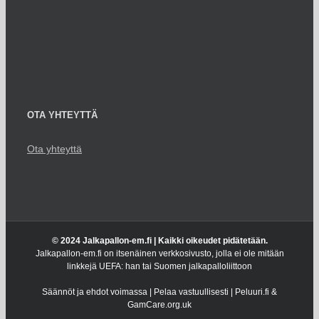
OTA YHTEYTTÄ
Ota yhteyttä
© 2024 Jalkapallon-em.fi | Kaikki oikeudet pidätetään.
Jalkapallon-em.fi on itsenäinen verkkosivusto, jolla ei ole mitään
linkkejä UEFA: han tai Suomen jalkapalloliittoon
Säännöt ja ehdot voimassa | Pelaa vastuullisesti | Peluuri.fi &
GamCare.org.uk