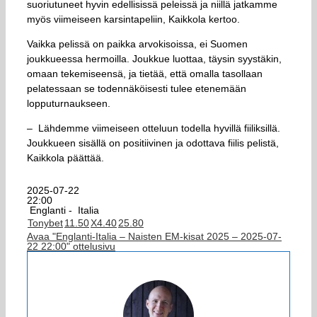
suoriutuneet hyvin edellisissä peleissä ja niillä jatkamme
myös viimeiseen karsintapeliin, Kaikkola kertoo.
Vaikka pelissä on paikka arvokisoissa, ei Suomen
joukkueessa hermoilla. Joukkue luottaa, täysin syystäkin,
omaan tekemiseensä, ja tietää, että omalla tasollaan
pelatessaan se todennäköisesti tulee etenemään
lopputurnaukseen.
– Lähdemme viimeiseen otteluun todella hyvillä fiiliksillä.
Joukkueen sisällä on positiivinen ja odottava fiilis pelistä,
Kaikkola päättää.
2025-07-22
22:00
Englanti -
Italia
Tonybet
1
1.50
X
4.40
2
5.80
Avaa "Englanti-Italia – Naisten EM-kisat 2025 – 2025-07-
22 22:00" ottelusivu