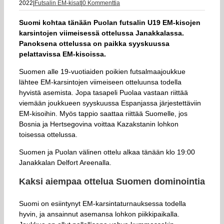
2022
|
Futsalin EM-kisat
|
0 Kommenttia
Suomi kohtaa tänään Puolan futsalin U19 EM-kisojen
karsintojen viimeisessä ottelussa Janakkalassa.
Panoksena ottelussa on paikka syyskuussa
pelattavissa EM-kisoissa.
Suomen alle 19-vuotiaiden poikien futsalmaajoukkue
lähtee EM-karsintojen viimeiseen otteluunsa todella
hyvistä asemista. Jopa tasapeli Puolaa vastaan riittää
viemään joukkueen syyskuussa Espanjassa järjestettäviin
EM-kisoihin. Myös tappio saattaa riittää Suomelle, jos
Bosnia ja Hertsegovina voittaa Kazakstanin lohkon
toisessa ottelussa.
Suomen ja Puolan välinen ottelu alkaa tänään klo 19:00
Janakkalan Delfort Areenalla.
Kaksi aiempaa ottelua Suomen dominointia
Suomi on esiintynyt EM-karsintaturnauksessa todella
hyvin, ja ansainnut asemansa lohkon piikkipaikalla.