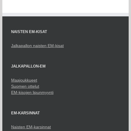
NAISTEN EM-KISAT
Jalkapallon naisten EM-kisat
JALKAPALLON-EM
Maajoukkueet
Suomen ottelut
EM-kisojen lipunmyynti
EM-KARSINNAT
Naisten EM-karsinnat