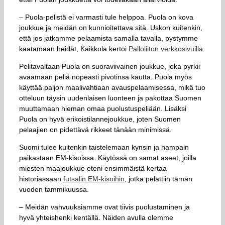
– Puola-pelistä ei varmasti tule helppoa. Puola on kova
joukkue ja meidän on kunnioitettava sitä. Uskon kuitenkin,
että jos jatkamme pelaamista samalla tavalla, pystymme
kaatamaan heidät, Kaikkola kertoi
Palloliiton verkkosivuilla
.
Pelitavaltaan Puola on suoraviivainen joukkue, joka pyrkii
avaamaan peliä nopeasti pivotinsa kautta. Puola myös
käyttää paljon maalivahtiaan avauspelaamisessa, mikä tuo
otteluun täysin uudenlaisen luonteen ja pakottaa Suomen
muuttamaan hieman omaa puolustuspeliään. Lisäksi
Puola on hyvä erikoistilannejoukkue, joten Suomen
pelaajien on pidettävä rikkeet tänään minimissä.
Suomi tulee kuitenkin taistelemaan kynsin ja hampain
paikastaan EM-kisoissa. Käytössä on samat aseet, joilla
miesten maajoukkue eteni ensimmäistä kertaa
historiassaan
futsalin EM-kisoihin
, jotka pelattiin tämän
vuoden tammikuussa.
– Meidän vahvuuksiamme ovat tiivis puolustaminen ja
hyvä yhteishenki kentällä. Näiden avulla olemme