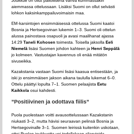
Joukkue on ollut pallollisena vahva kummassakin
aiemmassa ottelussaan. Lisäksi Suomi on ollut selvästi
lohkon kaksinkamppailuvoimaisin maa.
EM-karsintojen ensimmäisessä ottelussa Suomi kaatoi
Bosnia ja Hertsegovinan lukemin 1–3. Suomi oli ottelun
alussa painostava osapuoli ja avasi maalihanat ajassa
14:29
Taneli Kohosen
toimesta. Toisella jaksolla
Eeli
Niemelä
lisäsi Suomen johdon kahteen ja
Henri Seppälä
jo kolmeen. Vastustajan kavennus oli enää mitätön
sivuseikka.
Kazakstania vastaan Suomi lisäsi kaasua entisestään, ja
iski jo ensimmäisen jakson aikana taululla lukemat 6–0.
Ottelu päättyi lopulta 7–1. Suomen pelaajista
Eetu
Kaikkola
osui kahdesti.
”Positiivinen ja odottava fiilis”
Puola puolestaan voitti avausottelussaan Kazakstanin
niukasti 3–2, mutta hävisi seuraavan pelinsä Bosnia ja
Hertsegovinalle 3–1. Suomen leirissä kuitenkin uskotaan,
ettei Puolan joukkuetta voi todellakaan aliarvioida.