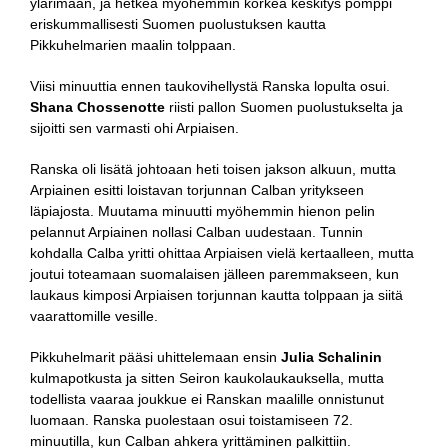
ylärimaan, ja hetkeä myöhemmin korkea keskitys pomppi
eriskummallisesti Suomen puolustuksen kautta
Pikkuhelmarien maalin tolppaan.
Viisi minuuttia ennen taukovihellystä Ranska lopulta osui.
Shana Chossenotte
riisti pallon Suomen puolustukselta ja
sijoitti sen varmasti ohi Arpiaisen.
Ranska oli lisätä johtoaan heti toisen jakson alkuun, mutta
Arpiainen esitti loistavan torjunnan Calban yritykseen
läpiajosta. Muutama minuutti myöhemmin hienon pelin
pelannut Arpiainen nollasi Calban uudestaan. Tunnin
kohdalla Calba yritti ohittaa Arpiaisen vielä kertaalleen, mutta
joutui toteamaan suomalaisen jälleen paremmakseen, kun
laukaus kimposi Arpiaisen torjunnan kautta tolppaan ja siitä
vaarattomille vesille.
Pikkuhelmarit pääsi uhittelemaan ensin
Julia Schalinin
kulmapotkusta ja sitten Seiron kaukolaukauksella, mutta
todellista vaaraa joukkue ei Ranskan maalille onnistunut
luomaan. Ranska puolestaan osui toistamiseen 72.
minuutilla, kun Calban ahkera yrittäminen palkittiin.