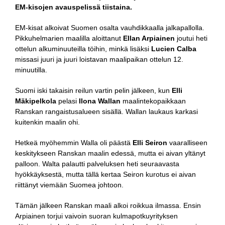
EM-kisojen avauspelissä tiistaina.
EM-kisat alkoivat Suomen osalta vauhdikkaalla jalkapallolla.
Pikkuhelmarien maalilla aloittanut
Ellan Arpiainen
joutui heti
ottelun alkuminuuteilla töihin, minkä lisäksi
Lucien Calba
missasi juuri ja juuri loistavan maalipaikan ottelun 12.
minuutilla.
Suomi iski takaisin reilun vartin pelin jälkeen, kun
Elli
Mäkipelkola
pelasi
Ilona Wallan
maalintekopaikkaan
Ranskan rangaistusalueen sisällä. Wallan laukaus karkasi
kuitenkin maalin ohi.
Hetkeä myöhemmin Walla oli päästä
Elli Seiron
vaaralliseen
keskitykseen Ranskan maalin edessä, mutta ei aivan yltänyt
palloon. Walta palautti palveluksen heti seuraavasta
hyökkäyksestä, mutta tällä kertaa Seiron kurotus ei aivan
riittänyt viemään Suomea johtoon.
Tämän jälkeen Ranskan maali alkoi roikkua ilmassa. Ensin
Arpiainen torjui vaivoin suoran kulmapotkuyrityksen