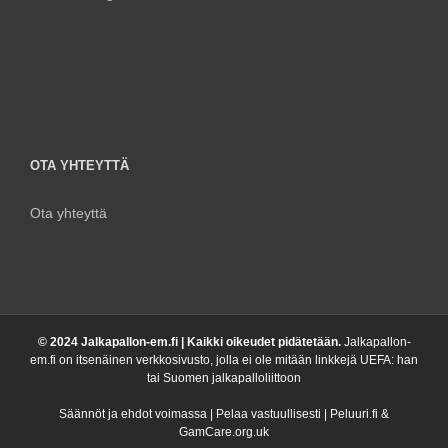
OTA YHTEYTTÄ
Ota yhteyttä
© 2024 Jalkapallon-em.fi | Kaikki oikeudet pidätetään.
Jalkapallon-
em.fi on itsenäinen verkkosivusto, jolla ei ole mitään linkkejä UEFA: han
tai Suomen jalkapalloliittoon
Säännöt ja ehdot voimassa | Pelaa vastuullisesti | Peluuri.fi &
GamCare.org.uk