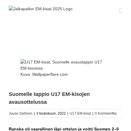
Skip
to
content
Katso
kuvaa
isompana
Kuva: Wallpaperflare.com
Suomelle tappio U17 EM-kisojen
avausottelussa
Juuso Sallinen
|
3 toukokuun, 2022
|
U17 EM-kisat
|
0 Kommenttia
Ranska oli vaarallinen läpi ottelun ja voitti Suomen 2–0