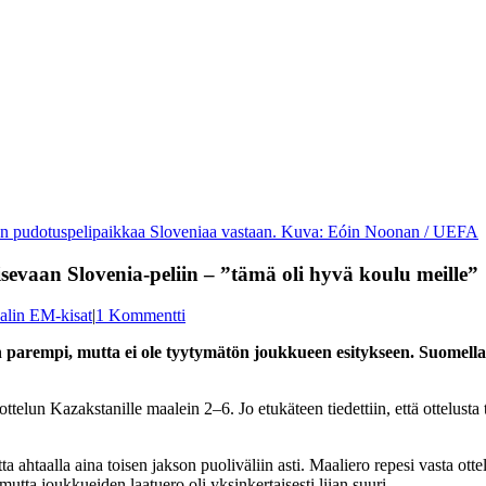
maan pudotuspelipaikkaa Sloveniaa vastaan. Kuva: Eóin Noonan / UEFA
evaan Slovenia-peliin – ”tämä oli hyvä koulu meille”
alin EM-kisat
|
1 Kommentti
empi, mutta ei ole tyytymätön joukkueen esitykseen. Suomella on 
telun Kazakstanille maalein 2–6. Jo etukäteen tiedettiin, että ottelusta
tta ahtaalla aina toisen jakson puoliväliin asti. Maaliero repesi vasta 
tta joukkueiden laatuero oli yksinkertaisesti liian suuri.