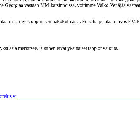
me Georgiaa vastaan MM-karsinnoissa, voitimme Valko-Venäjää vastaan
taamista myös oppimisen näkökulmasta. Futsalia pelataan myös EM-kisoj
ksi asia merkitsee, ja siihen eivät yksittäiset tappiot vaikuta.
ttelusivu