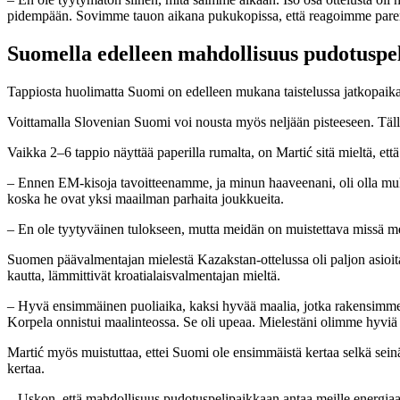
pidempään. Sovimme tauon aikana pukukopissa, että reagoimme paremm
Suomella edelleen mahdollisuus pudotuspele
Tappiosta huolimatta Suomi on edelleen mukana taistelussa jatkopaikast
Voittamalla Slovenian Suomi voi nousta myös neljään pisteeseen. Tällö
Vaikka 2–6 tappio näyttää paperilla rumalta, on Martić sitä mieltä, ett
– Ennen EM-kisoja tavoitteenamme, ja minun haaveenani, oli olla mukan
koska he ovat yksi maailman parhaita joukkueita.
– En ole tyytyväinen tulokseen, mutta meidän on muistettava missä m
Suomen päävalmentajan mielestä Kazakstan-ottelussa oli paljon asioit
kautta, lämmittivät kroatialaisvalmentajan mieltä.
– Hyvä ensimmäinen puoliaika, kaksi hyvää maalia, jotka rakensimme. 
Korpela onnistui maalinteossa. Se oli upeaa. Mielestäni olimme hyv
Martić myös muistuttaa, ettei Suomi ole ensimmäistä kertaa selkä seinää 
kertaa.
– Uskon, että mahdollisuus pudotuspelipaikkaan antaa meille energiaa