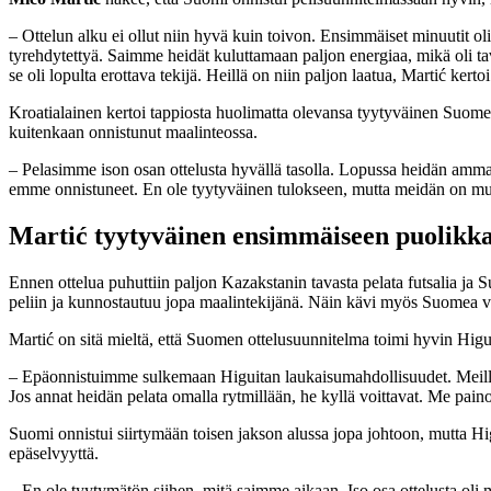
– Ottelun alku ei ollut niin hyvä kuin toivon. Ensimmäiset minuutit 
tyrehdytettyä. Saimme heidät kuluttamaan paljon energiaa, mikä oli tav
se oli lopulta erottava tekijä. Heillä on niin paljon laatua, Martić kerto
Kroatialainen kertoi tappiosta huolimatta olevansa tyytyväinen Suomen 
kuitenkaan onnistunut maalinteossa.
– Pelasimme ison osan ottelusta hyvällä tasolla. Lopussa heidän ammatt
emme onnistuneet. En ole tyytyväinen tulokseen, mutta meidän on mui
Martić tyytyväinen ensimmäiseen puolikk
Ennen ottelua puhuttiin paljon Kazakstanin tavasta pelata futsalia ja 
peliin ja kunnostautuu jopa maalintekijänä. Näin kävi myös Suomea v
Martić on sitä mieltä, että Suomen ottelusuunnitelma toimi hyvin Higui
– Epäonnistuimme sulkemaan Higuitan laukaisumahdollisuudet. Meillä 
Jos annat heidän pelata omalla rytmillään, he kyllä voittavat. Me pai
Suomi onnistui siirtymään toisen jakson alussa jopa johtoon, mutta H
epäselvyyttä.
– En ole tyytymätön siihen, mitä saimme aikaan. Iso osa ottelusta oli