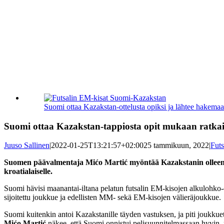
Katso
kuvaa
Suomi ottaa Kazakstan-ottelusta opiksi ja lähtee hake
isompana
Suomi ottaa Kazakstan-tappiosta opit mukaan ratkais
Juuso Sallinen
|
2022-01-25T13:21:57+02:00
25 tammikuun, 2022
|
Futs
Suomen päävalmentaja Mićo Martić myöntää Kazakstanin olleen par
kroatialaiselle.
Suomi hävisi maanantai-iltana pelatun futsalin EM-kisojen alkulohko-ot
sijoitettu joukkue ja edellisten MM- sekä EM-kisojen välieräjoukkue.
Suomi kuitenkin antoi Kazakstanille täyden vastuksen, ja piti joukkue
Mićo Martić
näkee, että Suomi onnistui pelisuunnitelmassaan hyvin, mu