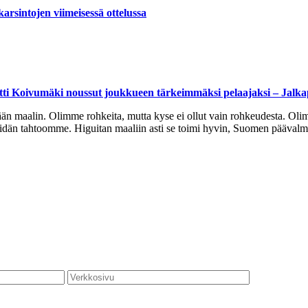
rsintojen viimeisessä ottelussa
 Antti Koivumäki noussut joukkueen tärkeimmäksi pelaajaksi – Jalk
än maalin. Olimme rohkeita, mutta kyse ei ollut vain rohkeudesta. Olimm
idän tahtoomme. Higuitan maaliin asti se toimi hyvin, Suomen päävalmen