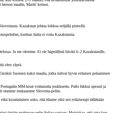
hienon maalin, Martić kertasi.
loveniasta. Kazakstan johtaa lohkoa neljällä pisteellä.
uspeleihin, kunhan Italia ei voita Kazakstania.
elussa. Ja me olemme. Ei ole häpeällistä hävitä 6–2 Kazakstanille,
tä olen ylpeä.
Etenkin Suomen kaksi maalia, jotka tulivat hyvin erilaisen pelaamisen
rtugalin MM-kisat voittanutta joukkuetta. Pallo liikkui upeasti ja
opit otamme mukaamme Slovenia-peliin.
ikä kroatialainen usko, että tilanne olisi sen erilaisempi tälläkään
asi tänään mahtavan pelin Italiaa vastaan. Muistakaa, että aina kun