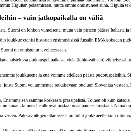
in Higuitan pelaamiseen, mutta emme onnistuneet siinä. Higuita teki 
ihin – vain jatkopaikalla on väliä
a. Suomi on lohkon viimeisenä, mutta vain pisteen päässä Italiasta ja S
in joukkue etenisi historian ensimmäisissä futsalin EM-kisoissaan pudot
ä Suomi on onnistunut tavoitteessaan.
a taistelussa pudotuspelipaikasta vielä (lohkovaiheen) viimeisessä ott
enemme joukkueena ja että voimme edelleen päästä pudotuspeleihin. Sii
a, joista Suomi voi ammentaa ratkaisevaan otteluun Sloveniaa vastaan. 
Ensimmäisen saimme korkeasta prässipelistä. Toinen oli kuin katsoisi Po
iä niin kauan, kunnes he alkoivat nostaa omaa paineistamistaan. Nämä 
vasten. Pakkovoittojen ottamisesta on tullut joukkueelle kuin rutiinia, e
. Olen varma, että pelaamme vielä paremmin Sloveniaa vastaan, joka pel