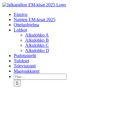
Skip
to
Etusivu
content
Naisten EM-kisat 2025
Otteluohjelma
Lohkot
Alkulohko A
Alkulohko B
Alkulohko C
Alkulohko D
Pudotuspelit
Tulokset
Televisiointi
Maajoukkueet
Etsi
...