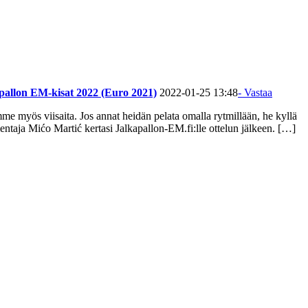
apallon EM-kisat 2022 (Euro 2021)
2022-01-25 13:48
- Vastaa
e myös viisaita. Jos annat heidän pelata omalla rytmillään, he kyllä
taja Mićo Martić kertasi Jalkapallon-EM.fi:lle ottelun jälkeen. […]