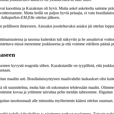
olivat kaoottisia ja Kazakstan oli hyvä. Mutta askel askeleelta saimme
oitteenamme. Mutta heillä on paljon hyviä pelaajia, ei vain brasilialais
i
Jalkapallon-EM.fi
:lle ottelun jälkeen.
pelilliseen ilmeeseen. Ainoaksi jossiteltavaksi asiaksi jäi ottelun lopp
imaisuutensa ja tasonsa kuitenkin tuli näkyviin ja he ansaitsivat voitto
stettava missä menemme joukkueena ja että voimme edelleen päästä pud
aaseen
Suomen kyvystä reagoida siihen. Kazakstanille on tyypillistä, että jouk
astaan.
tan maaliin asti. Brasilialaissyntyisen maalivahdin laukaukset olisi ku
oli suunnitelma, mutta hän oli uskomaton tehdessään maalin. Olimme r
nostimme kovaa ja yritimme taivuttaa pelin meidän tahtoomme. Higuitan m
iguitan tasoitusmaali alle minuuttia myöhemmin käänsi ottelun suunnan
 meiltä todella kilpailullista ja näytimme parhaat puolemme. Toivoin to