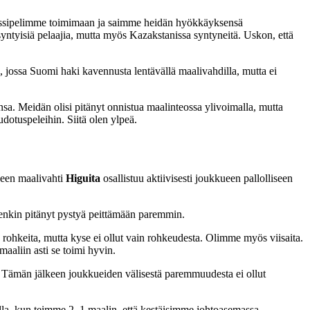
 prässipelimme toimimaan ja saimme heidän hyökkäyksensä
syntyisiä pelaajia, mutta myös Kazakstanissa syntyneitä. Uskon, että
u, jossa Suomi haki kavennusta lentävällä maalivahdilla, mutta ei
nsa. Meidän olisi pitänyt onnistua maalinteossa ylivoimalla, mutta
otuspeleihin. Siitä olen ylpeä.
kueen maalivahti
Higuita
osallistuu aktiivisesti joukkueen pallolliseen
itenkin pitänyt pystyä peittämään paremmin.
ohkeita, mutta kyse ei ollut vain rohkeudesta. Olimme myös viisaita.
aaliin asti se toimi hyvin.
. Tämän jälkeen joukkueiden välisestä paremmuudesta ei ollut
della, kun teimme 2–1 maalin, että kestäisimme johtoasemassa