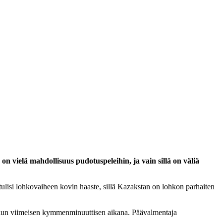
vielä mahdollisuus pudotuspeleihin, ja vain sillä on väliä
 tulisi lohkovaiheen kovin haaste, sillä Kazakstan on lohkon parhaiten
ottelun viimeisen kymmenminuuttisen aikana. Päävalmentaja