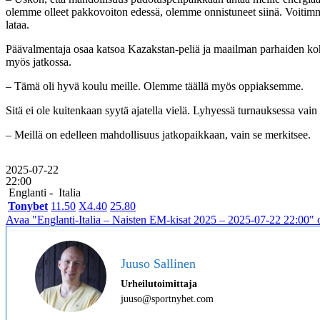
olemme olleet pakkovoiton edessä, olemme onnistuneet siinä. Voitim
lataa.
Päävalmentaja osaa katsoa Kazakstan-peliä ja maailman parhaiden koh
myös jatkossa.
– Tämä oli hyvä koulu meille. Olemme täällä myös oppiaksemme.
Sitä ei ole kuitenkaan syytä ajatella vielä. Lyhyessä turnauksessa vain y
– Meillä on edelleen mahdollisuus jatkopaikkaan, vain se merkitsee.
2025-07-22
22:00
Englanti -
Italia
Tonybet
1
1.50
X
4.40
2
5.80
Avaa "Englanti-Italia – Naisten EM-kisat 2025 – 2025-07-22 22:00" o
Juuso Sallinen
Urheilutoimittaja
juuso@sportnyhet.com