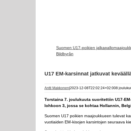
Suomen U17-poikien jalkapallomaajoukk
Bildbyrån
U17 EM-karsinnat jatkuvat kevääll
Antti Makkonen
|
2023-12-08T22:02:24+02:00
8 jouluku
Torstaina 7. joulukuuta suoritettiin U17-E
lohkoon 3, jossa se kohtaa Hollannin, Belgia
Suomen U17 poikien maajoukkueen tulevat karsi
vuotiaiden EM-kisojen karsintojen seuraava kie