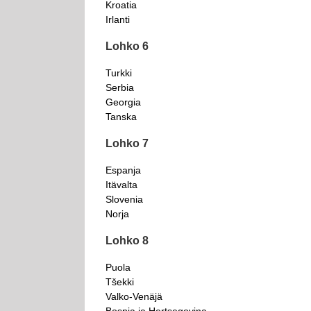
Kroatia
Irlanti
Lohko 6
Turkki
Serbia
Georgia
Tanska
Lohko 7
Espanja
Itävalta
Slovenia
Norja
Lohko 8
Puola
Tšekki
Valko-Venäjä
Bosnia ja Hertsegovina