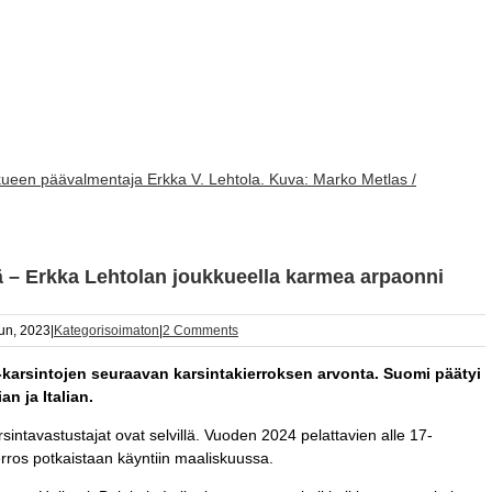
ueen päävalmentaja Erkka V. Lehtola. Kuva: Marko Metlas /
ä – Erkka Lehtolan joukkueella karmea arpaonni
un, 2023
|
Kategorisoimaton
|
2 Comments
M-karsintojen seuraavan karsintakierroksen arvonta. Suomi päätyi
n ja Italian.
ntavastustajat ovat selvillä. Vuoden 2024 pelattavien alle 17-
rros potkaistaan käyntiin maaliskuussa.