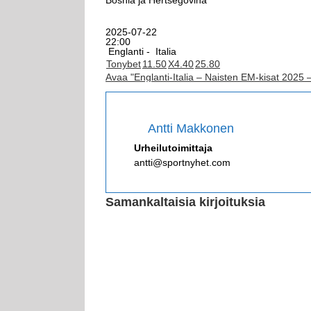
2025-07-22
22:00
Englanti -
Italia
Tonybet
1
1.50
X
4.40
2
5.80
Avaa "Englanti-Italia – Naisten EM-kisat 2025 
Antti Makkonen
Urheilutoimittaja
antti@sportnyhet.com
Samankaltaisia kirjoituksia