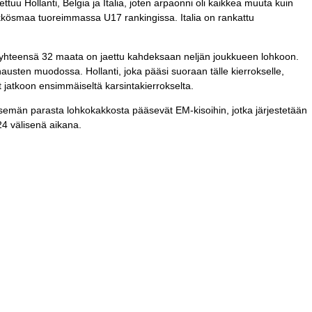
uu Hollanti, Belgia ja Italia, joten arpaonni oli kaikkea muuta kuin
kösmaa tuoreimmassa U17 rankingissa. Italia on rankattu
n yhteensä 32 maata on jaettu kahdeksaan neljän joukkueen lohkoon.
austen muodossa. Hollanti, joka pääsi suoraan tälle kierrokselle,
t jatkoon ensimmäiseltä karsintakierrokselta.
tsemän parasta lohkokakkosta pääsevät EM-kisoihin, jotka järjestetään
24 välisenä aikana.