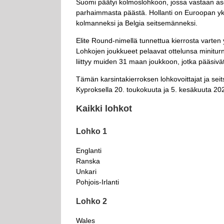
Suomi päätyi kolmoslohkoon, jossa vastaan asett
parhaimmasta päästä. Hollanti on Euroopan yk
kolmanneksi ja Belgia seitsemänneksi.
Elite Round-nimellä tunnettua kierrosta varte
Lohkojen joukkueet pelaavat ottelunsa miniturn
liittyy muiden 31 maan joukkoon, jotka pääsivä
Tämän karsintakierroksen lohkovoittajat ja sei
Kyproksella 20. toukokuuta ja 5. kesäkuuta 20
Kaikki lohkot
Lohko 1
Englanti
Ranska
Unkari
Pohjois-Irlanti
Lohko 2
Wales