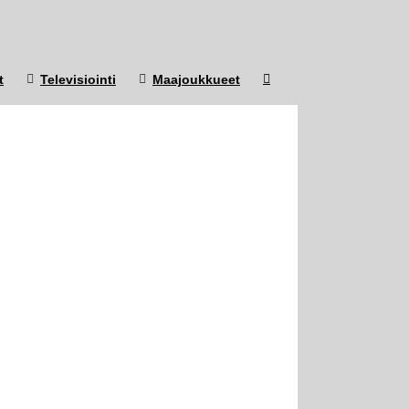
t
Televisiointi
Maajoukkueet