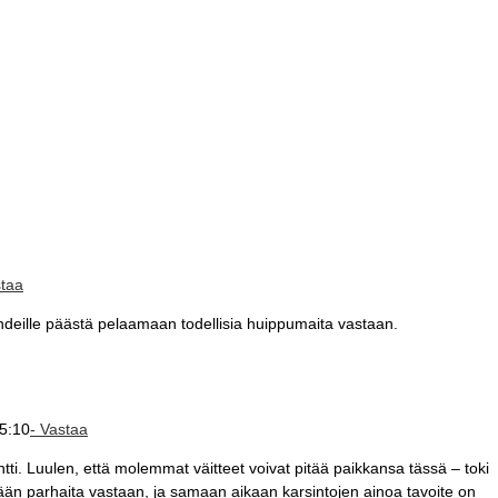
staa
deille päästä pelaamaan todellisia huippumaita vastaan.
5:10
- Vastaa
ntti. Luulen, että molemmat väitteet voivat pitää paikkansa tässä – toki
eään parhaita vastaan, ja samaan aikaan karsintojen ainoa tavoite on