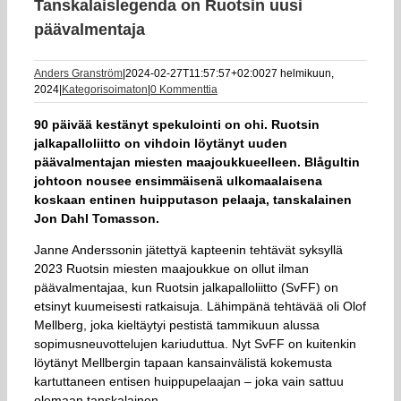
Tanskalaislegenda on Ruotsin uusi
päävalmentaja
Anders Granström
|
2024-02-27T11:57:57+02:00
27 helmikuun,
2024
|
Kategorisoimaton
|
0 Kommenttia
90 päivää kestänyt spekulointi on ohi. Ruotsin
jalkapalloliitto on vihdoin löytänyt uuden
päävalmentajan miesten maajoukkueelleen. Blågultin
johtoon nousee ensimmäisenä ulkomaalaisena
koskaan entinen huipputason pelaaja, tanskalainen
Jon Dahl Tomasson.
Janne Anderssonin jätettyä kapteenin tehtävät syksyllä
2023 Ruotsin miesten maajoukkue on ollut ilman
päävalmentajaa, kun Ruotsin jalkapalloliitto (SvFF) on
etsinyt kuumeisesti ratkaisuja. Lähimpänä tehtävää oli Olof
Mellberg, joka kieltäytyi pestistä tammikuun alussa
sopimusneuvottelujen kariuduttua. Nyt SvFF on kuitenkin
löytänyt Mellbergin tapaan kansainvälistä kokemusta
kartuttaneen entisen huippupelaajan – joka vain sattuu
olemaan tanskalainen.