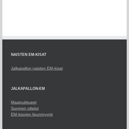
NAISTEN EM-KISAT
Jalkapallon naisten EM-kisat
JALKAPALLON-EM
Maajoukkueet
Suomen ottelut
EM-kisojen lipunmyynti