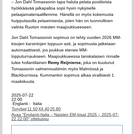
– Jon Dahl Tomassonin tapa haluta pelata positiivista
hyökkäävää jalkapalloa sopii hyvin nykyiselle
pelaajamateriaalillemme. Hänellä on myös kokemusta
huipputasolla pelaamisesta, joten hän on luonnollinen
valinta Ruotsin miesten maajoukkueeseen.
Jon Dahl Tomassonin sopimus on tehty vuoden 2026 MM-
kisojen karsintojen loppuun asti, ja sopimusta jatketaan
automaattisesti, jos joukkue etenee MM-
lopputurnaukseen. Maajoukkueessa tanskalaisen rinnalle
tulee hollantilainen
Remy Reijnierse,
joka on kuulunut
Tomassonin valmennustiimiin myös Malmössä ja
Blackburnissa. Kummankin sopimus alkaa virallsiesti 1.
maaliskuuta.
2025-07-22
22:00
Englanti -
Italia
Tonybet
1
1.50
X
4.40
2
5.80
Avaa "Englanti-Italia – Naisten EM-kisat 2025 – 2025-07-
22 22:00" ottelusivu