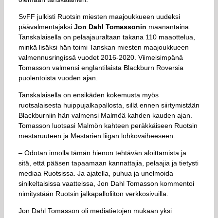
SvFF julkisti Ruotsin miesten maajoukkueen uudeksi
päävalmentajaksi
Jon Dahl Tomassonin
maanantaina.
Tanskalaisella on pelaajauraltaan takana 110 maaottelua,
minkä lisäksi hän toimi Tanskan miesten maajoukkueen
valmennusringissä vuodet 2016-2020. Viimeisimpänä
Tomasson valmensi englantilaista Blackburn Roversia
puolentoista vuoden ajan.
Tanskalaisella on ensikäden kokemusta myös
ruotsalaisesta huippujalkapallosta, sillä ennen siirtymistään
Blackburniin hän valmensi Malmöä kahden kauden ajan.
Tomasson luotsasi Malmön kahteen peräkkäiseen Ruotsin
mestaruuteen ja Mestarien liigan lohkovaiheeseen.
– Odotan innolla tämän hienon tehtävän aloittamista ja
sitä, että pääsen tapaamaan kannattajia, pelaajia ja tietysti
mediaa Ruotsissa. Ja ajatella, puhua ja unelmoida
sinikeltaisissa vaatteissa, Jon Dahl Tomasson kommentoi
nimitystään Ruotsin jalkapalloliiton verkkosivuilla.
Jon Dahl Tomasson oli mediatietojen mukaan yksi