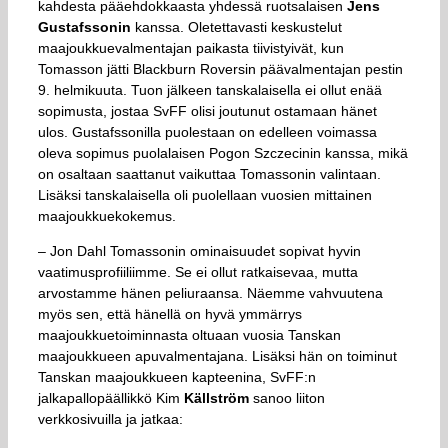
kahdesta pääehdokkaasta yhdessä ruotsalaisen
Jens
Gustafssonin
kanssa. Oletettavasti keskustelut
maajoukkuevalmentajan paikasta tiivistyivät, kun
Tomasson jätti Blackburn Roversin päävalmentajan pestin
9. helmikuuta. Tuon jälkeen tanskalaisella ei ollut enää
sopimusta, jostaa SvFF olisi joutunut ostamaan hänet
ulos. Gustafssonilla puolestaan on edelleen voimassa
oleva sopimus puolalaisen Pogon Szczecinin kanssa, mikä
on osaltaan saattanut vaikuttaa Tomassonin valintaan.
Lisäksi tanskalaisella oli puolellaan vuosien mittainen
maajoukkuekokemus.
– Jon Dahl Tomassonin ominaisuudet sopivat hyvin
vaatimusprofiiliimme. Se ei ollut ratkaisevaa, mutta
arvostamme hänen peliuraansa. Näemme vahvuutena
myös sen, että hänellä on hyvä ymmärrys
maajoukkuetoiminnasta oltuaan vuosia Tanskan
maajoukkueen apuvalmentajana. Lisäksi hän on toiminut
Tanskan maajoukkueen kapteenina, SvFF:n
jalkapallopäällikkö Kim
Källström
sanoo liiton
verkkosivuilla ja jatkaa: