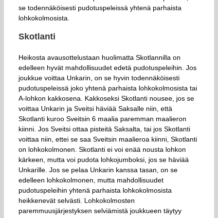
se todennäköisesti pudotuspeleissä yhtenä parhaista
lohkokolmosista.
Skotlanti
Heikosta avausottelustaan huolimatta Skotlannilla on
edelleen hyvät mahdollisuudet edetä pudotuspeleihin. Jos
joukkue voittaa Unkarin, on se hyvin todennäköisesti
pudotuspeleissä joko yhtenä parhaista lohkokolmosista tai
A-lohkon kakkosena. Kakkoseksi Skotlanti nousee, jos se
voittaa Unkarin ja Sveitsi häviää Saksalle niin, että
Skotlanti kuroo Sveitsin 6 maalia paremman maalieron
kiinni. Jos Sveitsi ottaa pisteitä Saksalta, tai jos Skotlanti
voittaa niin, ettei se saa Sveitsin maalieroa kiinni, Skotlanti
on lohkokolmonen. Skotlanti ei voi enää nousta lohkon
kärkeen, mutta voi pudota lohkojumboksi, jos se häviää
Unkarille. Jos se pelaa Unkarin kanssa tasan, on se
edelleen lohkokolmonen, mutta mahdollisuudet
pudotuspeleihin yhtenä parhaista lohkokolmosista
heikkenevät selvästi. Lohkokolmosten
paremmuusjärjestyksen selviämistä joukkueen täytyy