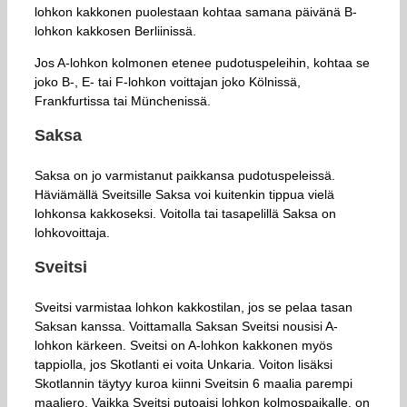
lohkon kakkonen puolestaan kohtaa samana päivänä B-
lohkon kakkosen Berliinissä.
Jos A-lohkon kolmonen etenee pudotuspeleihin, kohtaa se
joko B-, E- tai F-lohkon voittajan joko Kölnissä,
Frankfurtissa tai Münchenissä.
Saksa
Saksa on jo varmistanut paikkansa pudotuspeleissä.
Häviämällä Sveitsille Saksa voi kuitenkin tippua vielä
lohkonsa kakkoseksi. Voitolla tai tasapelillä Saksa on
lohkovoittaja.
Sveitsi
Sveitsi varmistaa lohkon kakkostilan, jos se pelaa tasan
Saksan kanssa. Voittamalla Saksan Sveitsi nousisi A-
lohkon kärkeen. Sveitsi on A-lohkon kakkonen myös
tappiolla, jos Skotlanti ei voita Unkaria. Voiton lisäksi
Skotlannin täytyy kuroa kiinni Sveitsin 6 maalia parempi
maaliero. Vaikka Sveitsi putoaisi lohkon kolmospaikalle, on