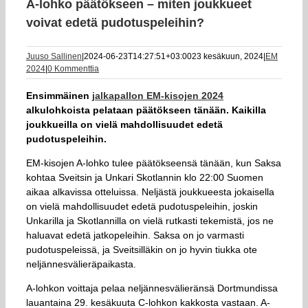
A-lohko päätökseen – miten joukkueet
voivat edetä pudotuspeleihin?
Juuso Sallinen
|
2024-06-23T14:27:51+03:00
23 kesäkuun, 2024
|
EM
2024
|
0 Kommenttia
Ensimmäinen
jalkapallon EM-kisojen 2024
alkulohkoista pelataan päätökseen tänään. Kaikilla
joukkueilla on vielä mahdollisuudet edetä
pudotuspeleihin.
EM-kisojen A-lohko tulee päätökseensä tänään, kun Saksa
kohtaa Sveitsin ja Unkari Skotlannin klo 22:00 Suomen
aikaa alkavissa otteluissa. Neljästä joukkueesta jokaisella
on vielä mahdollisuudet edetä pudotuspeleihin, joskin
Unkarilla ja Skotlannilla on vielä rutkasti tekemistä, jos ne
haluavat edetä jatkopeleihin. Saksa on jo varmasti
pudotuspeleissä, ja Sveitsilläkin on jo hyvin tiukka ote
neljännesvälieräpaikasta.
A-lohkon voittaja pelaa neljännesvälieränsä Dortmundissa
lauantaina 29. kesäkuuta C-lohkon kakkosta vastaan. A-