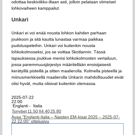
odottaa keskiviikko-iltaan asti, jolloin pelataan viimeiset
lohkovaiheen kamppailut.
Unkari
Unkari ei voi enää nousta lohkon kahden parhaan
joukkoon ja sitä kautta lunastaa varmaa paikkaa
pudotuspeleihin. Unkari voi kuitenkin nousta
lohkokolmoseksi, jos se voittaa Skotlannin. Tässä
tapauksessa joukkue menisi lohkokolmosten vertailuun,
jossa paremmuusjärjestys määritellään ensisijaisesti
kerätyillä pisteillä ja sitten maalierolla. Kolmella pisteellä ja
miinusmerkkisellä maalierolla Unkarin mahdollisuudet eivät
olisi hyvät, mutta olisivat kuitenkin olemassa.
2025-07-22
22:00
Englanti -
Italia
Tonybet
1
1.50
X
4.40
2
5.80
Avaa "Englanti-Italia – Naisten EM-kisat 2025 – 2025-07-
22 22:00" ottelusivu