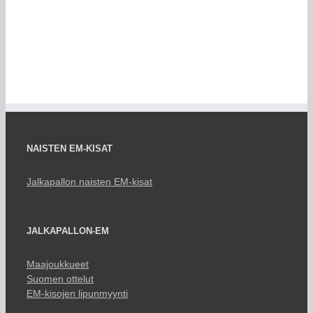
NAISTEN EM-KISAT
Jalkapallon naisten EM-kisat
JALKAPALLON-EM
Maajoukkueet
Suomen ottelut
EM-kisojen lipunmyynti